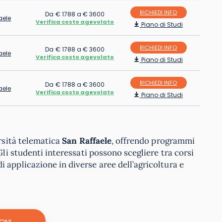
RICHIEDI INFO
Da € 1788 a € 3600
aele
Verifica costo agevolato
Piano di Studi
RICHIEDI INFO
Da € 1788 a € 3600
aele
Verifica costo agevolato
Piano di Studi
RICHIEDI INFO
Da € 1788 a € 3600
aele
Verifica costo agevolato
Piano di Studi
ersità telematica
San Raffaele
, offrendo programmi
Gli studenti interessati possono scegliere tra corsi
 applicazione in diverse aree dell’agricoltura e
ONI