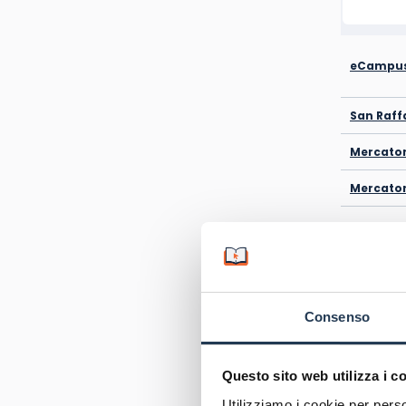
eCampus
San Raff
Mercato
Mercator
Unimarc
Unipegas
Consenso
Unipegas
Unipega
Questo sito web utilizza i c
Utilizziamo i cookie per perso