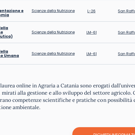
mentazione e
Scienze della Nutrizione
L-26
San Raff
omia
ella
ne
Scienze della Nutrizione
LM-61
San Raff
utica)
ella
Scienze della Nutrizione
LM-61
San Raff
one Umana
i laurea online in Agraria a Catania sono erogati dall’univ
 mirati alla gestione e allo sviluppo del settore agricolo. 
rano competenze scientifiche e pratiche con possibilità di
tione ambientale.
RICHIEDI INFORMAZI