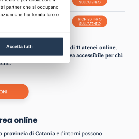
Uninettuno
SULL'ATENEO
ostri partner che si occupano
azioni che hai fornito loro o
RICHIEDI INFO
IUL
SULL'ATENEO
Accetta tutti
staccate in Sicilia un totale di 11 atenei online
,
di movimento
l’offerta formativa accessibile per chi
iche.
ONI
urea online
la provincia di Catania
e dintorni possono