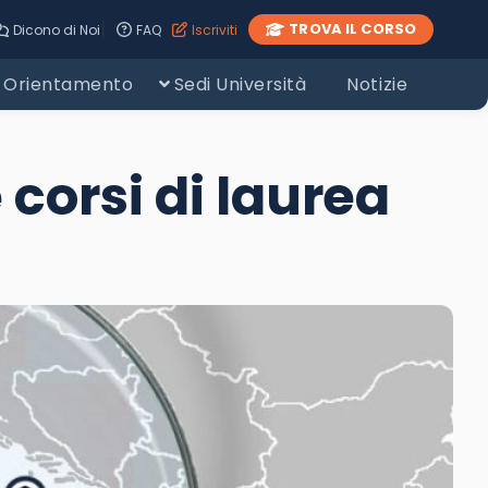
|
TROVA IL CORSO
Dicono di Noi
FAQ
Iscriviti
Orientamento
Sedi Università
Notizie
 corsi di laurea