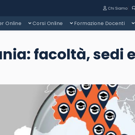
|
Chi Siamo
r Online
Corsi Online
Formazione Docenti
ia: facoltà, sedi e