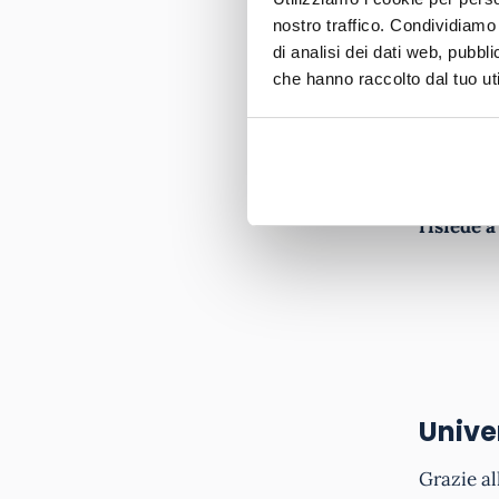
Uninettu
nostro traffico. Condividiamo 
di analisi dei dati web, pubbl
che hanno raccolto dal tuo uti
IUL Cata
Oltre a q
che vanta
risiede 
Univer
Grazie al