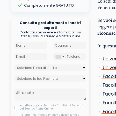
Le sedi d
Completamente GRATUITO
Venerina
Se vuoi s
Consulta gratuitamente i nostri
leggere p
esperti
Contattaci per ricevere informazioni su
riconosc
Atenei, Corsi di Laurea e Master Online
In questa
Univer
Univer
Facolt
Facolt
Facol
Facolt
Ho letto e accetto
Termini e Condizioni Generali
del Servizio AteneiOnline
Facolt
Ho letto l'
Informativa Privacy
e acconsento al