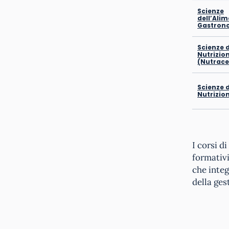
Scienze
dell’Ali
Gastron
Scienze d
Nutrizio
(Nutrace
Scienze d
Nutrizi
I corsi d
formativi
che integ
della ges