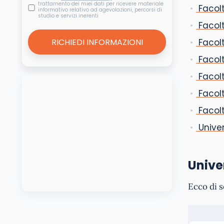
trattamento dei miei dati per ricevere materiale
Facolt
informativo relativo ad agevolazioni, percorsi di
studio e servizi inerenti
Facolt
Facolt
Facolt
Facolt
Facolt
Facolt
Univer
Univer
Ecco di s