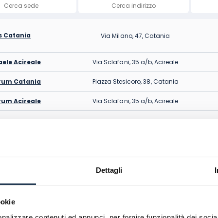
 Catania
Via Milano, 47, Catania
aele Acireale
Via Sclafani, 35 a/b, Acireale
rum Catania
Piazza Stesicoro, 38, Catania
um Acireale
Via Sclafani, 35 a/b, Acireale
oni Catania
Via San Nullo, 46, Catania
o Acireale
Via Sclafani, 35 A/B, Acireale
Dettagli
o Caltagirone
Via Abate Meli, 3, Caltagirone
so Catania
Via Etnea, 176, Catania
ookie
nalizzare contenuti ed annunci, per fornire funzionalità dei socia