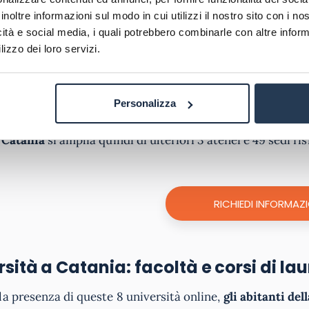
no Catania
Via Imperia, 21, Catania
inoltre informazioni sul modo in cui utilizzi il nostro sito con i n
icità e social media, i quali potrebbero combinarle con altre inform
lizzo dei loro servizi.
nia
Viale della Libertà, 106, Catania
Personalizza
uesti atenei, a
livello regionale sono presenti con sedi di
no ben 62 sedi fisiche. Per chi ha maggiore possibilità 
a Catania
si amplia quindi di ulteriori 3 atenei e 49 sedi fis
RICHIEDI INFORMAZI
sità a Catania: facoltà e corsi di la
la presenza di queste 8 università online,
gli abitanti del