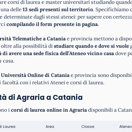
re corsi di laurea e master universitari studiando quando
 una delle
13 sedi presenti sul territorio
. Specifichiamo c
 determinate dagli stessi atenei: per sapere con certezza
rci
compilando il form presente in pagina
.
rsità Telematiche a Catania
e provincia mettono a dispos
 oltre alla possibilità di
studiare quando e dove si vuole
g
 di avere una sede fisica dell’Ateneo vicino casa
dove po
a casa.
e
Università Online di Catania
e provincia sono disponibil
i facoltà con i relativi Atenei e corsi di laurea.
tà di Agraria a Catania
ono i
corsi di laurea online in Agraria
disponibili a Catan
di Laurea:
Area:
Classe:
Ateneo