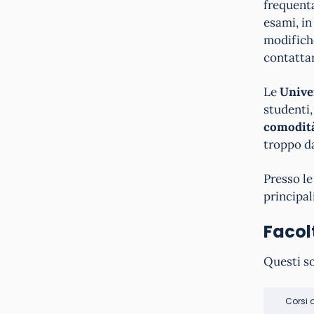
frequenta
esami, in
modifiche
contatta
Le
Unive
studenti,
comodità
troppo d
Presso l
principal
Facol
Questi s
Corsi 