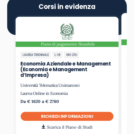
Corsi in evidenza
Piano di pagamento flessibile
LAUREA TRIENNALE
L-18
180 CFU
LAU
Economia Aziendale e Management
Ec
(Economia e Management
d’Impresa)
Università Telematica Unimarconi
Uni
Laurea Online in Economia
Lau
Da € 1620 a € 2760
Da 
RICHIEDI INFORMAZIONI
Scarica il Piano di Studi