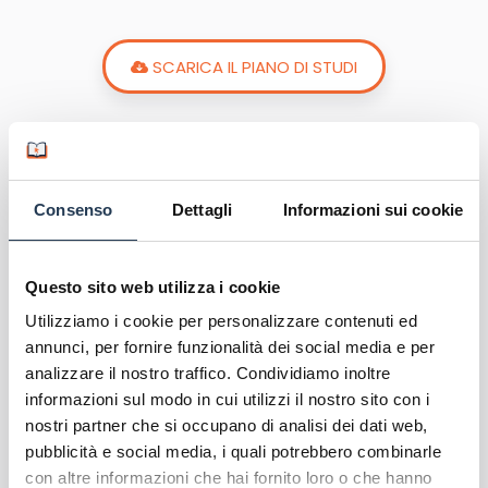
SCARICA IL PIANO DI STUDI
Sbocchi lavorativi
Consenso
Dettagli
Informazioni sui cookie
La Laurea in Gestione d’Impresa dell’ università
Mercatorum consente di
diventare professionisti
nell’ambito della gestione aziendale
. I principali
Questo sito web utilizza i cookie
sbocchi occupazionali offerti sono all’interno di
Utilizziamo i cookie per personalizzare contenuti ed
imprese manifatturiere, imprese di servizi e
annunci, per fornire funzionalità dei social media e per
pubblica amministrazione per amministrazione e
analizzare il nostro traffico. Condividiamo inoltre
finanza; logistica, project management e controllo
informazioni sul modo in cui utilizzi il nostro sito con i
di gestione; analisi di settori industriali e
nostri partner che si occupano di analisi dei dati web,
marketing industriale.
pubblicità e social media, i quali potrebbero combinarle
con altre informazioni che hai fornito loro o che hanno