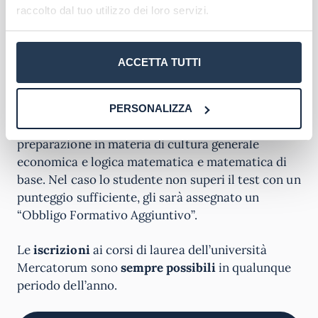
Requisiti di accesso
raccolto dal tuo utilizzo dei loro servizi.
Per l’iscrizione al corso di laurea è richiesto il
conseguimento del
titolo italiano di scuola media
ACCETTA TUTTI
superiore
di secondo grado o titolo straniero
idoneo.
PERSONALIZZA
E’ previsto un
test d’ingresso
volto a verificare la
preparazione in materia di cultura generale
economica e logica matematica e matematica di
base. Nel caso lo studente non superi il test con un
punteggio sufficiente, gli sarà assegnato un
“Obbligo Formativo Aggiuntivo”.
Le
iscrizioni
ai corsi di laurea dell’università
Mercatorum sono
sempre possibili
in qualunque
periodo dell’anno.