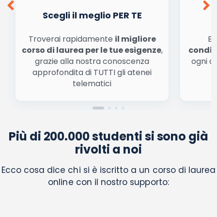
automatizzate o tradizionali
Scegli il meglio PER TE
Troverai rapidamente
il migliore
Be
corso di laurea per le tue esigenze
,
condiz
grazie alla nostra conoscenza
ogni a
approfondita di TUTTI gli atenei
a
telematici
Più di 200.000 studenti si sono già
rivolti a noi
Ecco cosa dice chi si è iscritto a un corso di laurea
online con il nostro supporto: