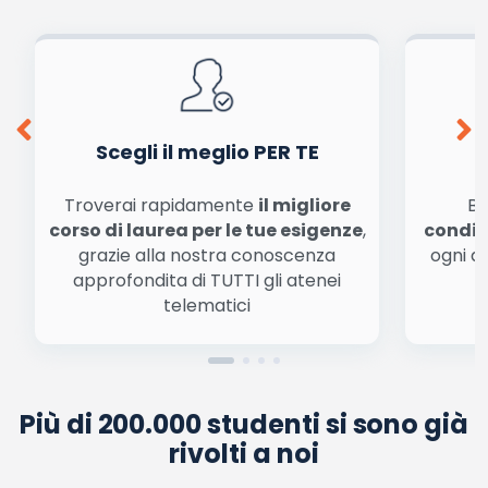
dalla
informativa privacy
. Pubblicando questo commento dai il consenso affinché un
cookie salvi i tuoi dati (nome, email) per il prossimo commento.
Ho letto e acconsento l'
informativa
sulla privacy
conferma e pubblica
Acconsento all'uso dei miei dati da parte di terzi per
finalità di marketing diretto con modalità
automatizzate o tradizionali
Scegli il meglio PER TE
Troverai rapidamente
il migliore
Be
corso di laurea per le tue esigenze
,
condiz
grazie alla nostra conoscenza
ogni a
approfondita di TUTTI gli atenei
a
telematici
Più di 200.000 studenti si sono già
rivolti a noi