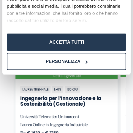
Le
iscrizioni
al Corso di studi in Ingegneria
pubblicità e social media, i quali potrebbero combinarle
Gestionale dell’ Università telematica
con altre informazioni che hai fornito loro o che hanno
Mercatorum sono
sempre aperte
.
raccolto dal tuo utilizzo dei loro servizi.
Corsi in evidenza
ACCETTA TUTTI
PERSONALIZZA
Retta agevolata
LAUREA TRIENNALE
L-09
180 CFU
LAU
Ingegneria per l’Innovazione e la
In
Sostenibilità (Gestionale)
Università Telematica Unimarconi
Uni
Laurea Online in Ingegneria Industriale
Laur
Da € 1620 a € 2760