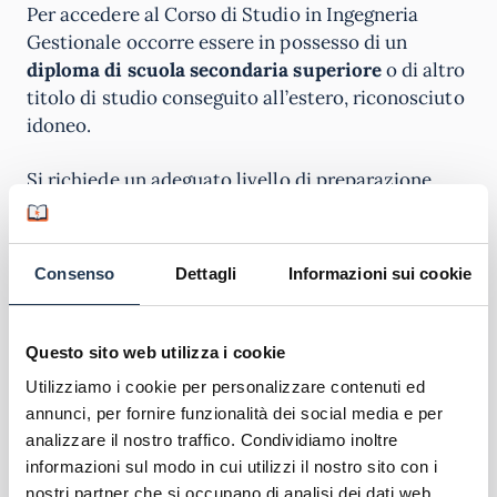
Per accedere al Corso di Studio in Ingegneria
Gestionale occorre essere in possesso di un
diploma di scuola secondaria superiore
o di altro
titolo di studio conseguito all’estero, riconosciuto
idoneo.
Si richiede un adeguato livello di preparazione
iniziale in
matematica, fisica, logica e nella
comprensione verbale
oltre ad un’adeguata
conoscenza, oltre l’italiano, della
lingua inglese
,
Consenso
Dettagli
Informazioni sui cookie
almeno a livello B1.
La verifica della preparazione iniziale avverrà
Questo sito web utilizza i cookie
tramite un test di ammissione e, agli studenti che
Utilizziamo i cookie per personalizzare contenuti ed
non lo supereranno, saranno assegnati Obblighi
annunci, per fornire funzionalità dei social media e per
Formativi Aggiuntivi (OFA) che verranno assolti
analizzare il nostro traffico. Condividiamo inoltre
con attività di recupero formativo.
informazioni sul modo in cui utilizzi il nostro sito con i
nostri partner che si occupano di analisi dei dati web,