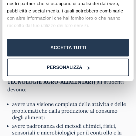
operativi relativamente alla biologia nelle sue
nostri partner che si occupano di analisi dei dati web,
diverse forme
pubblicità e social media, i quali potrebbero combinarle
elementi di base di matematica, statistica,
con altre informazioni che hai fornito loro o che hanno
informatica, fisica e chimica
raccolto dal tuo utilizzo dei loro servizi.
attività di laboratorio
attività esterne, come tirocini formativi presso
aziende, strutture della pubblica
ACCETTA TUTTI
amministrazione e laboratori, e/o stage presso
università italiane ed estere
PERSONALIZZA
Nella classe di laurea
L-26 (SCIENZE E
TECNOLOGIE AGRO-ALIMENTARI)
gli studenti
devono:
avere una visione completa delle attività e delle
problematiche dalla produzione al consumo
degli alimenti
avere padronanza dei metodi chimici, fisici,
sensoriali e microbiologici per il controllo e la