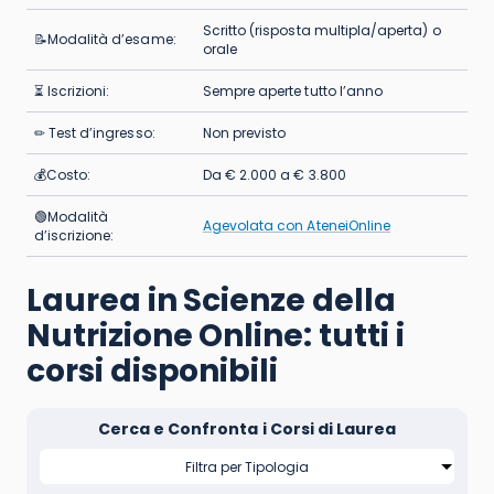
Scritto (risposta multipla/aperta) o
📝Modalità d’esame:
orale
⏳ Iscrizioni:
Sempre aperte tutto l’anno
✏ Test d’ingresso:
Non previsto
💰Costo:
Da € 2.000 a € 3.800
🟢Modalità
Agevolata con AteneiOnline
d’iscrizione:
Laurea in Scienze della
Nutrizione Online: tutti i
corsi disponibili
Cerca e Confronta i Corsi di Laurea