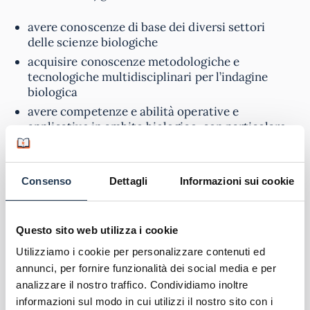
avere conoscenze di base dei diversi settori
delle scienze biologiche
acquisire conoscenze metodologiche e
tecnologiche multidisciplinari per l’indagine
biologica
avere competenze e abilità operative e
applicative in ambito biologico, con particolare
attenzione a procedure tecniche di analisi
biologiche e strumentali finalizzate sia ad
attività di ricerca che di monitoraggio e di
Consenso
Dettagli
Informazioni sui cookie
controllo
I
curricula
dei corsi di laurea triennale in Scienze
Questo sito web utilizza i cookie
della Nutrizione online di questa classe
comprendono:
Utilizziamo i cookie per personalizzare contenuti ed
annunci, per fornire funzionalità dei social media e per
attività finalizzate all’acquisizione dei
analizzare il nostro traffico. Condividiamo inoltre
fondamenti teorici e di adeguati elementi
informazioni sul modo in cui utilizzi il nostro sito con i