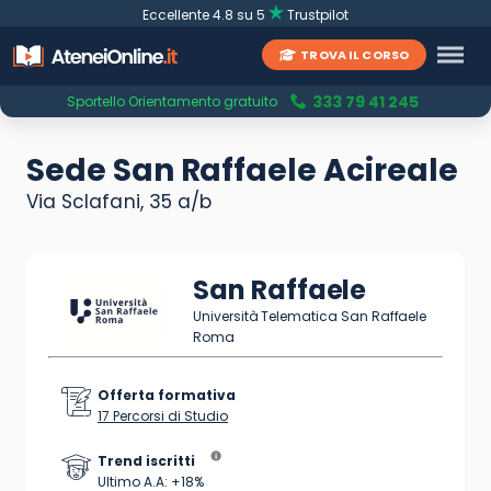
Eccellente 4.8 su 5
Trustpilot
TROVA IL CORSO
333 79 41 245
Sportello Orientamento gratuito
Sede San Raffaele Acireale
Via Sclafani, 35 a/b
San Raffaele
Università Telematica San Raffaele
Roma
Offerta formativa
17 Percorsi di Studio
Trend iscritti
Ultimo A.A: +18%