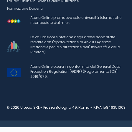
Laurea Online in Scienze della Nutrizione
Formazione Docenti
AteneiOnline promuove solo università telematiche
riconosciute dal miur.
Le valutazioni sintetiche degli atenei sono state
redatte con l'approvazione di Anvur (Agenzia
Nazionale per la Valutazione dell'Università e della
Ricerca).
AteneiOnline opera in conformità del General Data
Protection Regulation (GDPR) (Regolamento (CE)
2016/679.
© 2026 U Lead SRL - Piazza Bologna 49, Roma - P.IVA 15846351003