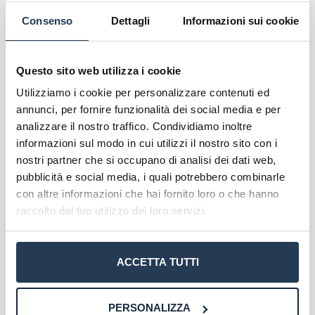
eventuale esito negativo non preclude
Consenso
Dettagli
Informazioni sui cookie
l’immatricolazione.
Scopri l'offerta formativa
Questo sito web utilizza i cookie
Corsi di Laurea San Raffaele
Utilizziamo i cookie per personalizzare contenuti ed
annunci, per fornire funzionalità dei social media e per
Master San Raffaele
analizzare il nostro traffico. Condividiamo inoltre
informazioni sul modo in cui utilizzi il nostro sito con i
nostri partner che si occupano di analisi dei dati web,
pubblicità e social media, i quali potrebbero combinarle
con altre informazioni che hai fornito loro o che hanno
raccolto dal tuo utilizzo dei loro servizi.
ACCETTA TUTTI
A proposito di San Raffaele
PERSONALIZZA
Caratteristiche dell'ateneo
La tua email sarà utilizzata per comunicarti se qualcuno risponde al tuo commento