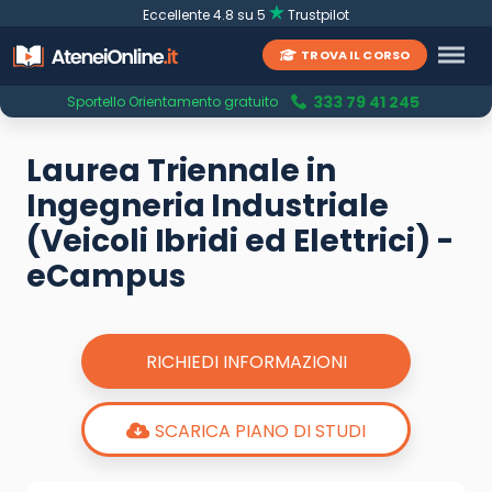
Eccellente 4.8 su 5
Trustpilot
TROVA IL CORSO
333 79 41 245
Sportello Orientamento gratuito
Laurea Triennale in
Ingegneria Industriale
(Veicoli Ibridi ed Elettrici) -
eCampus
RICHIEDI INFORMAZIONI
SCARICA PIANO DI STUDI