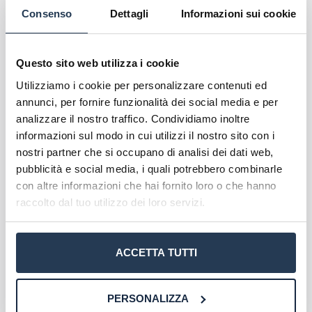
Consenso
Dettagli
Informazioni sui cookie
avere l’abilitazione professionale come Ingegneri
Junior: per questo motivo è necessario
superare
un esame di stato che consiste in una prova
Questo sito web utilizza i cookie
scritta, una prova orale ed una prova pratica.
Utilizziamo i cookie per personalizzare contenuti ed
Requisiti di ammissione
annunci, per fornire funzionalità dei social media e per
analizzare il nostro traffico. Condividiamo inoltre
informazioni sul modo in cui utilizzi il nostro sito con i
L’iscrizione all’Università e-Campus è possibile in
nostri partner che si occupano di analisi dei dati web,
qualsiasi periodo dell’anno
e non ci sono percorsi
pubblicità e social media, i quali potrebbero combinarle
a numero chiuso, ma solamente dei test per
con altre informazioni che hai fornito loro o che hanno
valutare il grado di preparazione di tutti i neo-
raccolto dal tuo utilizzo dei loro servizi.
immatricolati. Chi riceve un esito negativo deve
superare alcuni debiti formativi entro il primo
corso di studi.
ACCETTA TUTTI
Tra i requisiti di ammissione al corso invece
troviamo il
diploma di scuola secondaria
PERSONALIZZA
superiore oppure un titolo equipollente