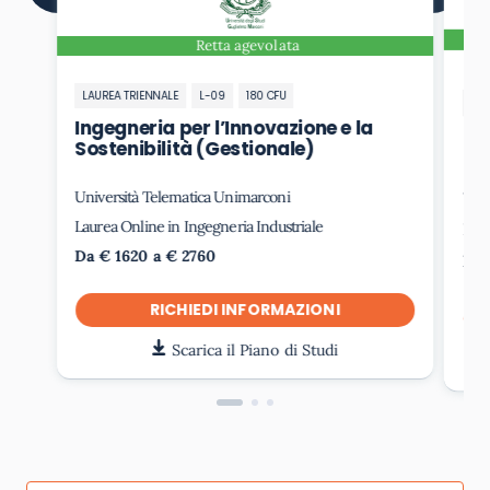
Retta agevolata
LAUREA TRIENNALE
L-09
180 CFU
LAU
Ingegneria per l’Innovazione e la
In
Sostenibilità (Gestionale)
Università Telematica Unimarconi
Uni
Laurea Online in Ingegneria Industriale
Laur
Da € 1620 a € 2760
Da 
RICHIEDI INFORMAZIONI
Scarica il Piano di Studi