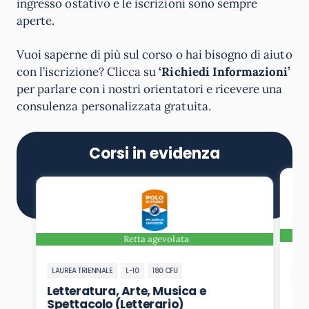
ingresso ostativo e le iscrizioni sono sempre
aperte.
Vuoi saperne di più sul corso o hai bisogno di aiuto
con l’iscrizione? Clicca su
‘Richiedi Informazioni’
per parlare con i nostri orientatori e ricevere una
consulenza personalizzata gratuita.
Corsi in evidenza
Retta agevolata
LAUREA TRIENNALE
L-10
180 CFU
LAU
Letteratura, Arte, Musica e
Le
Spettacolo (Letterario)