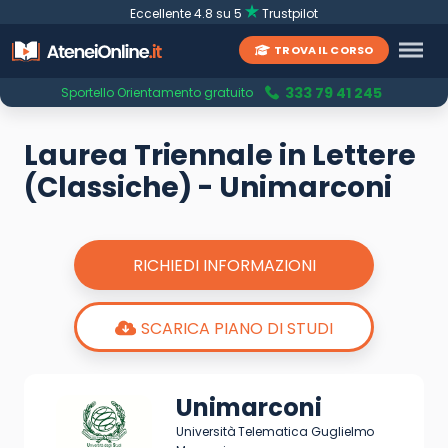
Eccellente 4.8 su 5
Trustpilot
TROVA IL CORSO
333 79 41 245
Sportello Orientamento gratuito
Laurea Triennale in Lettere
(Classiche) - Unimarconi
RICHIEDI INFORMAZIONI
SCARICA PIANO DI STUDI
Unimarconi
Università Telematica Guglielmo