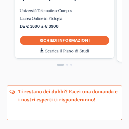
Università Telematica eCampus
Uni
Laurea Online in Filologia
Laur
Da € 2600 a € 3900
Da 
RICHIEDI INFORMAZIONI
Scarica il Piano di Studi