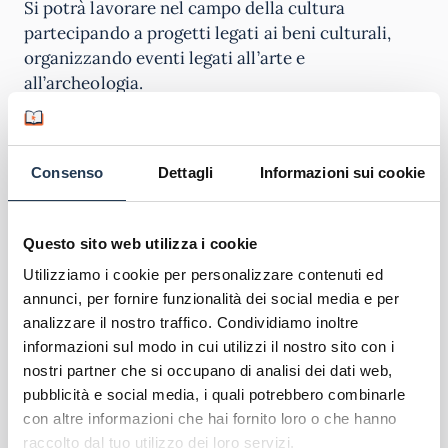
Si potrà lavorare nel campo della cultura
partecipando a progetti legati ai beni culturali,
organizzando eventi legati all’arte e
all’archeologia.
Oppure si potrà lavorare in Enti pubblici e privati
nei settori dedicati alla tutela e valorizzazione del
Consenso
Dettagli
Informazioni sui cookie
patrimonio storico, culturale e artistico italiano
ma anche estero, oppure si potrà trovare impiego
in musei, archivi e biblioteche.
Questo sito web utilizza i cookie
Utilizziamo i cookie per personalizzare contenuti ed
Poi ci sono sbocchi a indirizzo più
prettamente
annunci, per fornire funzionalità dei social media e per
letterario come le case editrici
, gli uffici stampa e
analizzare il nostro traffico. Condividiamo inoltre
le redazioni giornalistiche, professioni lavorative
informazioni sul modo in cui utilizzi il nostro sito con i
dove la perfetta conoscenza della lingua italiana è
nostri partner che si occupano di analisi dei dati web,
considerata ovviamente un fattore indispensabile.
pubblicità e social media, i quali potrebbero combinarle
con altre informazioni che hai fornito loro o che hanno
Poi c’è il campo della comunicazione e della
raccolto dal tuo utilizzo dei loro servizi.