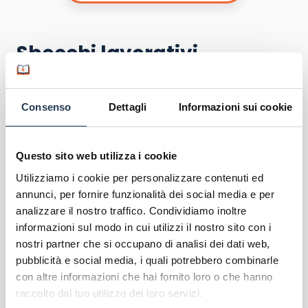
Sbocchi lavorativi
Il corso di Laurea in Gestione d’impresa e
tecnologie digitali di Uninettuno forma
specialisti
Consenso
Dettagli
Informazioni sui cookie
della gestione e del controllo delle imprese
private
e
specialisti nella commercializzazione
nel settore delle tecnologie dell’informazione e
Questo sito web utilizza i cookie
della comunicazione
.
Utilizziamo i cookie per personalizzare contenuti ed
annunci, per fornire funzionalità dei social media e per
Nello specifico, il laureato potrà
operare come
analizzare il nostro traffico. Condividiamo inoltre
libero professionista
facendo attività di
informazioni sul modo in cui utilizzi il nostro sito con i
consulenza e collaborando con aziende pubbliche,
nostri partner che si occupano di analisi dei dati web,
private e del terzo settore, aiutandole nella
pubblicità e social media, i quali potrebbero combinarle
definizione delle strategie, nella
con altre informazioni che hai fornito loro o che hanno
commercializzazione di beni e servizi, nella
raccolto dal tuo utilizzo dei loro servizi.
logistica e negli approvvigionamenti, sfruttando le