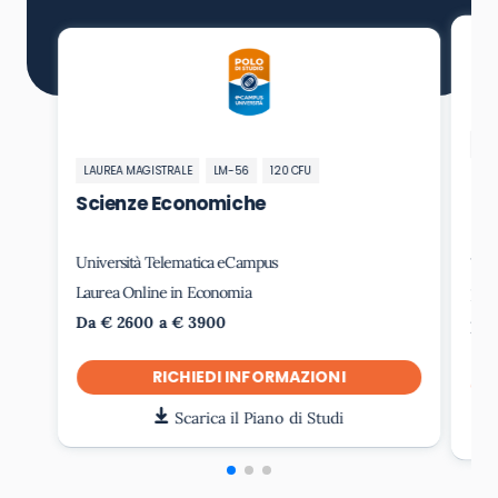
LA
LAUREA MAGISTRALE
LM-56
120 CFU
Ec
l’I
Scienze Economiche
(M
Università Telematica eCampus
Uni
Laurea Online in Economia
Lau
Da € 2600 a € 3900
Da 
RICHIEDI INFORMAZIONI
Scarica il Piano di Studi