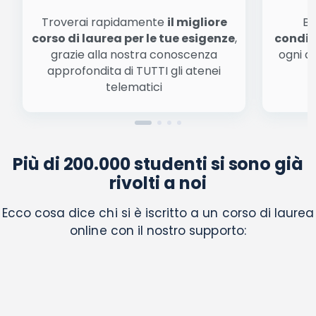
Troverai rapidamente
il migliore
Be
corso di laurea per le tue esigenze
,
condiz
grazie alla nostra conoscenza
ogni a
approfondita di TUTTI gli atenei
a
telematici
Più di 200.000 studenti si sono già
rivolti a noi
Ecco cosa dice chi si è iscritto a un corso di laurea
online con il nostro supporto: