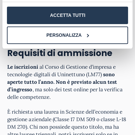
tecnologie digitali. Svolgerà anche analisi del
sistema di pianificazione, programmazione e
ACCETTA TUTTI
controllo di gestione. Potrà avere insomma un
ruolo di project manager o di responsabile del
PERSONALIZZA
progetto o fungere da specialista di marketing.
Requisiti di ammissione
Le iscrizioni
al Corso di Gestione d’impresa e
tecnologie digitali di Uninettuno (LM77)
sono
aperte tutto l’anno. Non è previsto alcun test
d’ingresso
, ma solo dei test online per la verifica
delle competenze.
È richiesta una laurea in Scienze dell’economia e
gestione aziendale (Classe 17 DM 509 o classe L-18
DM 270). Chi non possiede questo titolo, ma ha
altre lauree triennali, potrà iscriversi solo se in