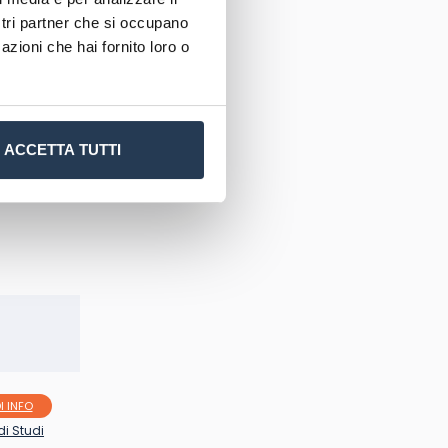
a scelta
ostri partner che si occupano
azioni che hai fornito loro o
ACCETTA TUTTI
I INFO
di Studi