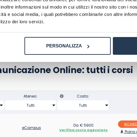
te i nostri esperti
che vi guideranno gratuitamente nell
inoltre informazioni sul modo in cui utilizzi il nostro sito con i n
enze.
icità e social media, i quali potrebbero combinarle con altre inform
lizzo dei loro servizi.
CHIEDI INFORMAZIONI
PERSONALIZZA
nicazione Online: tutti i corsi
Ateneo:
Costo:
RICHIED
Da € 5900
eCampus
Verifica costo agevolato
Piano 