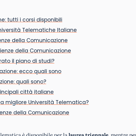
tutti i corsi disponibili
iversità Telematiche Italiane
cienze della Comunicazione
 Scienze della Comunicazione
to il piano di studi?
azione: ecco quali sono
ione: quali sono?
cipali città italiane
la migliore Università Telematica?
cienze della Comunicazione
lematica è disponibile per la
laurea triennale,
mentre pe