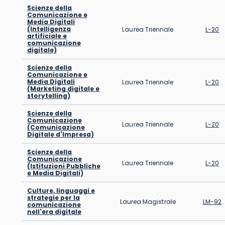
Scienze della
Comunicazione e
Media Digitali
(Intelligenza
Laurea Triennale
L-20
artificiale e
comunicazione
digitale)
Scienze della
Comunicazione e
Media Digitali
Laurea Triennale
L-20
(Marketing digitale e
storytelling)
Scienze della
Comunicazione
Laurea Triennale
L-20
(Comunicazione
Digitale d'Impresa)
Scienze della
Comunicazione
Laurea Triennale
L-20
(Istituzioni Pubbliche
e Media Digitali)
Culture, linguaggi e
strategie per la
Laurea Magistrale
LM-92
comunicazione
nell'era digitale