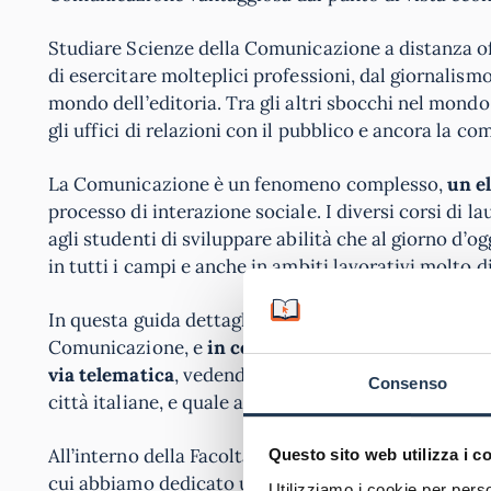
Studiare Scienze della Comunicazione a distanza offr
di esercitare molteplici professioni, dal giornalism
mondo dell’editoria. Tra gli altri sbocchi nel mondo
gli uffici di relazioni con il pubblico e ancora la c
La Comunicazione è un fenomeno complesso,
un e
processo di interazione sociale. I diversi corsi di
agli studenti di sviluppare abilità che al giorno d’og
in tutti i campi e anche in ambiti lavorativi molto di
In questa guida dettagliata vedremo in quali atenei 
Comunicazione, e
in cosa si differenziano i diver
via telematica
, vedendo anche quali università off
Consenso
città italiane, e quale ateneo è valutato come il mi
All’interno della Facoltà di Scienze della Comunica
Questo sito web utilizza i c
cui abbiamo dedicato una guida specifica.
Se vi in
Utilizziamo i cookie per perso