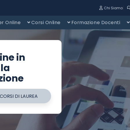
|
Chi Siamo
r Online
Corsi Online
Formazione Docenti
ine in
lla
zione
 CORSI DI LAUREA