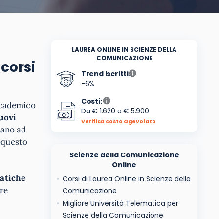
LAUREA ONLINE IN SCIENZE DELLA
COMUNICAZIONE
corsi
Trend Iscritti:
-6%
Costi:
ccademico
Da € 1.620 a € 5.900
uovi
Verifica costo agevolato
tano ad
e questo
Scienze della Comunicazione
Online
matiche
Corsi di Laurea Online in Scienze della
are
Comunicazione
Migliore Università Telematica per
Scienze della Comunicazione