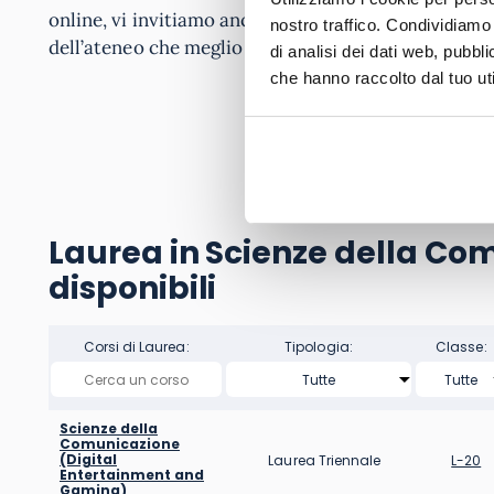
online, vi invitiamo anche a
contattare gratuitamen
nostro traffico. Condividiamo 
dell’ateneo che meglio corrisponde alle vostre esig
di analisi dei dati web, pubbl
che hanno raccolto dal tuo uti
RI
Laurea in Scienze della Comu
disponibili
Corsi di Laurea:
Tipologia:
Classe:
Scienze della
Comunicazione
(Digital
Laurea Triennale
L-20
Entertainment and
Gaming)