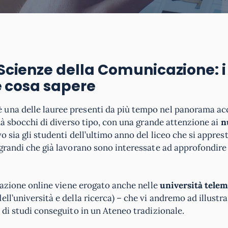
 Scienze della Comunicazione: i 
 e cosa sapere
 una delle lauree presenti da più tempo nel panorama a
 dà sbocchi di diverso tipo, con una grande attenzione ai
n
o sia gli studenti dell’ultimo anno del liceo che si appres
 grandi che già lavorano sono interessate ad approfondir
icazione online viene erogato anche nelle
università tele
ell’università e della ricerca) – che vi andremo ad illustr
 di studi conseguito in un Ateneo tradizionale.