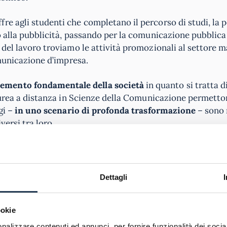
e agli studenti che completano il percorso di studi, la p
o alla pubblicità, passando per la comunicazione pubblica 
 del lavoro troviamo le attività promozionali al settore m
omunicazione d’impresa.
lemento fondamentale della società
in quanto si tratta d
 laurea a distanza in Scienze della Comunicazione permetto
gi –
in uno scenario di profonda trasformazione
– sono 
versi tra loro.
online è possibile conseguire una laurea a distanza in Sc
si corsi di laurea in Scienze della Comunicazione disponi
rono lauree online in Scienze della Comunicazione nelle p
Dettagli
gliore dagli studenti di Comunicazione.
zione rientrano anche i
corsi di laurea online in Digital M
ookie
teressa conseguire una laurea in Scienze della Comunicaz
nalizzare contenuti ed annunci, per fornire funzionalità dei socia