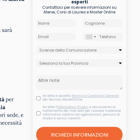
esperti
Contattaci per ricevere informazioni su
Atenei, Corsi di Laurea e Master Online
i sarà
Ho letto e accetto
Termini e Condizioni Generali
tà
per
del Servizio AteneiOnline
ia
Ho letto l'
Informativa Privacy
e acconsento al
trattamento dei miei dati per ricevere materiale
ri sede, e
informativo relativo ad agevolazioni, percorsi di
studio e servizi inerenti
 necessità