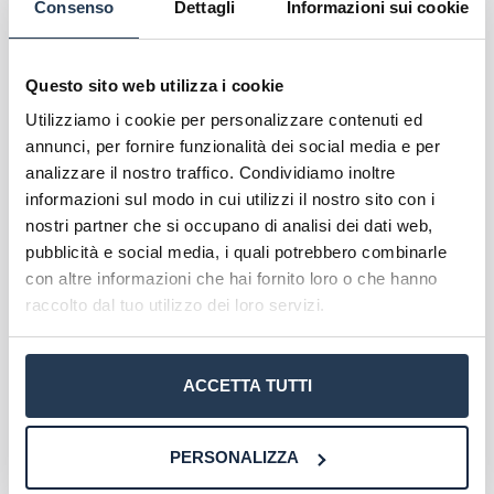
lessico disciplinare specifico (in particolare
Consenso
Dettagli
Informazioni sui cookie
giuridico-economico) e lo sviluppo di competenze
logico-argomentative in ambito giuridico.
Questo sito web utilizza i cookie
Per verificare la preparazione dei neo-
Utilizziamo i cookie per personalizzare contenuti ed
immatricolati, al momento dell’iscrizione – che
annunci, per fornire funzionalità dei social media e per
può essere effettuata in qualsiasi periodo
analizzare il nostro traffico. Condividiamo inoltre
dell’anno, così come succede in tutte le Università
informazioni sul modo in cui utilizzi il nostro sito con i
Telematiche riconosciute dal MIUR – viene
nostri partner che si occupano di analisi dei dati web,
effettuato
un test d’ingresso
secondo le modalità,
pubblicità e social media, i quali potrebbero combinarle
i criteri e le procedure determinati dal
con altre informazioni che hai fornito loro o che hanno
regolamento didattico del Corso di laurea
che non
raccolto dal tuo utilizzo dei loro servizi.
pregiudica l’inserimento o meno nel corso di
laurea
. Chi non supera la verifica ha degli Obblighi
ACCETTA TUTTI
Formativi Aggiuntivi che deve superare nel primo
anno di studi.
PERSONALIZZA
Per una consulenza gratuita su misura per le tue