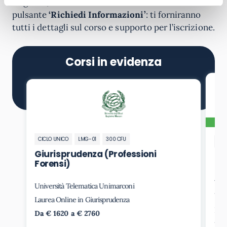
esigenze, contatta i nostri orientatori attraverso il
pulsante
‘Richiedi Informazioni’
: ti forniranno
tutti i dettagli sul corso e supporto per l’iscrizione.
Corsi in evidenza
CICLO UNICO
LMG-01
300 CFU
LAU
Giurisprudenza (Professioni
Sc
Forensi)
Gi
Am
Università Telematica Unimarconi
Uni
Laurea Online in Giurisprudenza
Lau
Da € 1620 a € 2760
Da 