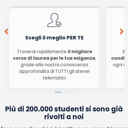
dalla
informativa privacy
. Pubblicando questo commento dai il consenso affinché un
cookie salvi i tuoi dati (nome, email) per il prossimo commento.
Ho letto e acconsento l'
informativa
sulla privacy
conferma e pubblica
Acconsento all'uso dei miei dati da parte di terzi per
finalità di marketing diretto con modalità
automatizzate o tradizionali
Scegli il meglio PER TE
Troverai rapidamente
il migliore
Be
corso di laurea per le tue esigenze
,
condiz
grazie alla nostra conoscenza
ogni a
approfondita di TUTTI gli atenei
a
telematici
Più di 200.000 studenti si sono già
rivolti a noi