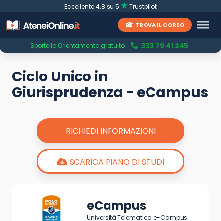
Eccellente 4.8 su 5
Trustpilot
TROVA IL CORSO
333 79 41 245
Sportello Orientamento gratuito
Ciclo Unico in
Giurisprudenza - eCampus
RICHIEDI INFORMAZIONI
SCARICA PIANO DI STUDI
eCampus
Università Telematica e-Campus