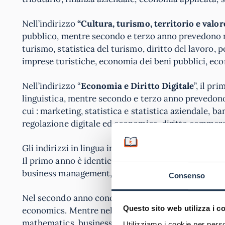
Nell’indirizzo
“Cultura, turismo, territorio e valor
pubblico, mentre secondo e terzo anno prevedono ma
turismo, statistica del turismo, diritto del lavoro, p
imprese turistiche, economia dei beni pubblici, econ
Nell’indirizzo “
Economia e Diritto Digitale
”, il p
linguistica, mentre secondo e terzo anno prevedono 
cui : marketing, statistica e statistica aziendale, ba
regolazione digitale ed economica, diritto commerci
Gli indirizzi in lingua inglese di
“Business manage
Il primo anno è identico e prevede esami di: econo
business management, organizational dynamics an
Consenso
Nel secondo anno condividono gli esami di: banking 
Questo sito web utilizza i c
economics. Mentre nel terzo anno sono previsti per 
mathematics, business law.
Utilizziamo i cookie per perso