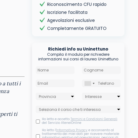
Riconoscimento CFU rapido
Iscrizione facilitata
Agevolazioni esclusive
Completamente GRATUITO
Richiedi info su Uninettuno
Compila il modulo per richiedere
informazioni sui corsi di laurea Uninettuno
a tutti i
enza
perti ti
Ho letto e accetto
Termini e Condizioni Generali
del Servizio AteneiOnline
Ho letto l'
Informativa Privacy
e acconsento al
trattamento dei miei dati per ricevere materiale
informativo relativo ad agevolazioni, percorsi di