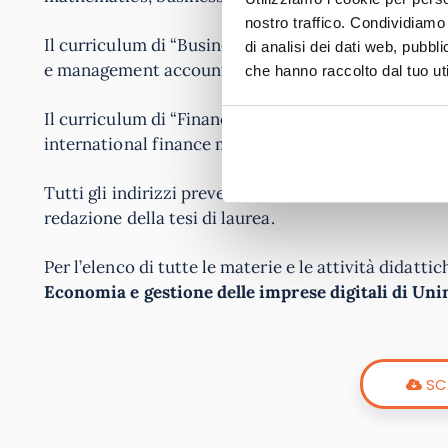
nostro traffico. Condividiamo 
Il curriculum di “Business management” si completa
di analisi dei dati web, pubbl
e management accounting nel terzo anno.
che hanno raccolto dal tuo uti
Il curriculum di “Financial management” termina c
international finance management e industrial orga
Tutti gli indirizzi prevedono attività a scelta dello 
redazione della tesi di laurea.
Per l’elenco di tutte le materie e le attività didattic
Economia e gestione delle imprese digitali di Uni
SC