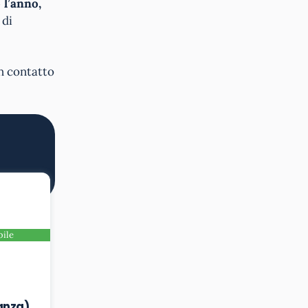
 l’anno,
 di
in contatto
bile
anza)