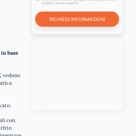
studio e servizi inerenti
 in base
,
vedono
atica
vato.
ali con
iritto
limentare.