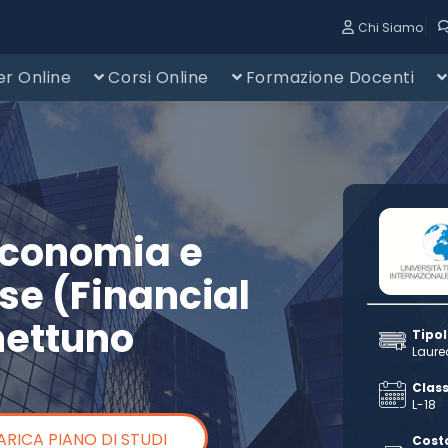
|
Chi Siamo
r Online
Corsi Online
Formazione Docenti
 Economia e
se (Financial
ettuno
Tipo
Laure
Class
L-18
ARICA PIANO DI STUDI
Cost