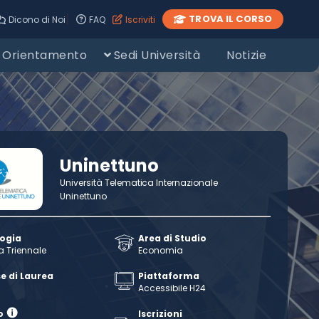
|
TROVA IL CORSO
Dicono di Noi
FAQ
Iscriviti
Orientamento
Sedi Università
Notizie
Uninettuno
Università Telematica Internazionale
Uninettuno
logia
Area di Studio
a Triennale
Economia
e di Laurea
Piattaforma
Accessibile H24
o
Iscrizioni