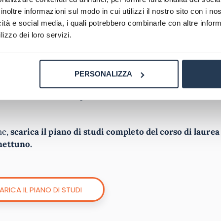
inoltre informazioni sul modo in cui utilizzi il nostro sito con i n
 con gli esami di marketing e financial accounting al se
icità e social media, i quali potrebbero combinarle con altre inform
lizzo dei loro servizi.
on esami di corporate finance e risk management al seco
nization al terzo anno.
PERSONALIZZA
studente, esami di lingua straniera e informatica, tirocini e
he,
scarica il piano di studi completo del corso di laurea
nettuno.
ARICA IL PIANO DI STUDI