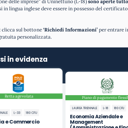
ione delle imprese” di Uninettuno (L-18)
sono aperte tutto
rsi in lingua inglese deve essere in possesso del certificato
: clicca sul bottone
‘Richiedi Informazioni’
per entrare 
gratuita personalizzata.
si in evidenza
Retta agevolata
Piano di pagamento flessi
LAUREA TRIENNALE
L-18
180 CFU
NNALE
L-33
180 CFU
Economia Aziendale e
ia e Commercio
Management
(Amministrazione e Fin