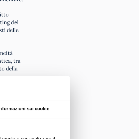
itto
ting del
sti delle
oneità
tica, tra
to della
n comune.
o law,
Informazioni sui cookie
etary
ncial
l media e per analizzare il