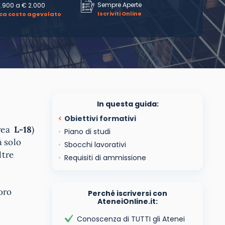
Sempre Aperte
1.900
a
€ 2.000
Iscriviti Online
ica costo agevolato
In questa guida:
Obiettivi formativi
urea
L-18
)
Piano di studi
à solo
Sbocchi lavorativi
ltre
Requisiti di ammissione
oro
Perché iscriversi con
AteneiOnline.it:
Conoscenza di TUTTI gli Atenei