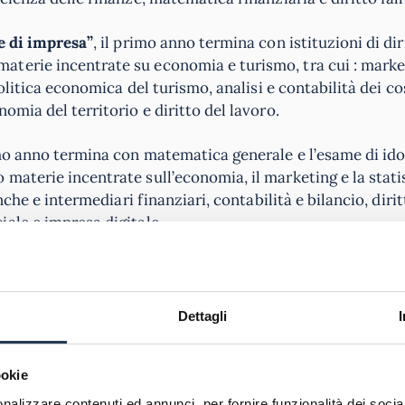
e di impresa”
, il primo anno termina con istituzioni di dir
terie incentrate su economia e turismo, tra cui : marke
olitica economica del turismo, analisi e contabilità dei co
omia del territorio e diritto del lavoro.
rimo anno termina con matematica generale e l’esame di id
materie incentrate sull’economia, il marketing e la statis
nche e intermediari finanziari, contabilità e bilancio, dirit
ale e impresa digitale.
ment”
e
“Financial management”
hanno molte materie i
mics, business administration, mathematics, introducion t
d behaviour.
Dettagli
and finance, statistics, international contract law, mon
ookie
entrambi gli indirizzi gli esami di public economics, fina
nalizzare contenuti ed annunci, per fornire funzionalità dei socia