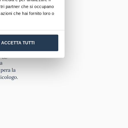
ostri partner che si occupano
Psicologia,
azioni che hai fornito loro o
esta
uo interno
sando da
ACCETTA TUTTI
 oggetto
ra
upera la
sicologo.