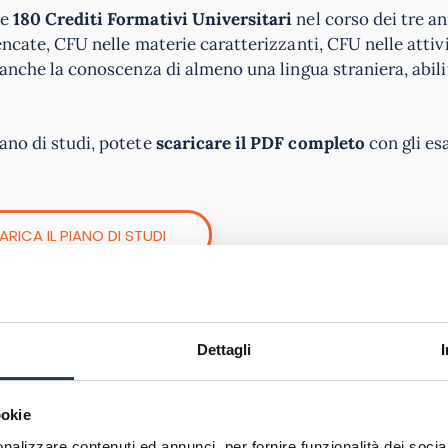
re
180 Crediti Formativi Universitari
nel corso dei tre an
encate, CFU nelle materie caratterizzanti, CFU nelle attivi
o anche la conoscenza di almeno una lingua straniera, abili
iano di studi, potete
scaricare il PDF completo
con gli es
ARICA IL PIANO DI STUDI
Dettagli
sono
lavorare con la
supervisione di uno Psicologo profe
ti psicologici per la valutazione della personalità, utiliz
ookie
 di tipo cognitivo, emotivo, relazionale e pratico alle p
nalizzare contenuti ed annunci, per fornire funzionalità dei socia