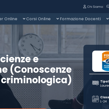
|
Chi Siamo
r Online
Corsi Online
Formazione Docenti
Scienze e
he (Conoscenze
a criminologica)
Tipo
Laure
Class
L-24