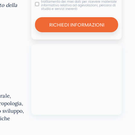
trattamento dei miei dati per ricevere materiale
to della
informativo relativo ad agevolazioni, percorsi di
studio e servizi inerenti
rale,
ropologia,
o sviluppo,
niche