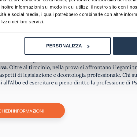
inoltre informazioni sul modo in cui utilizzi il nostro sito con i n
 la professione
deve conseguire una laurea
magistrale in 
icità e social media, i quali potrebbero combinarle con altre inform
litante e ha sostituito il precedente esame di Stato. Qu
lizzo dei loro servizi.
iennale in Scienze e Tecniche Psicologiche: di fatto, al s
cambiato nome in TPV, Tirocinio Pratico Valutativo), pas
.
PERSONALIZZA
rale in Psicologia, andando a valere 20 CFU e diventando
iva
. Oltre al tirocinio, nella prova si affrontano i legami t
aspetti di legislazione e deontologia professionale. Chi s
 all’Albo ed esercitare a pieno diritto la professione di P
CHIEDI INFORMAZIONI