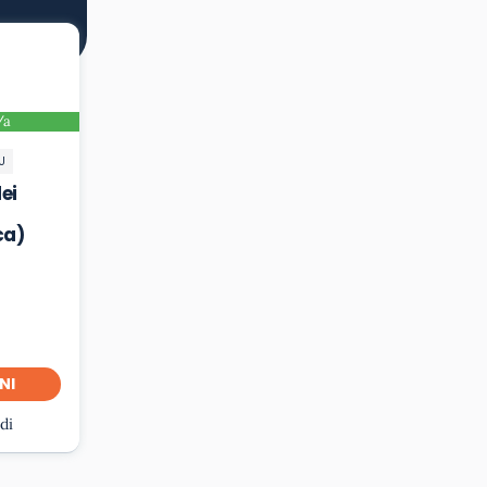
/a
U
ei
ca)
NI
udi