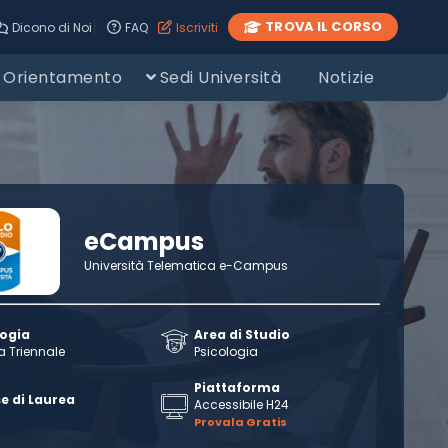
|
TROVA IL CORSO
Dicono di Noi
FAQ
Iscriviti
Orientamento
Sedi Università
Notizie
eCampus
Università Telematica e-Campus
logia
Area di Studio
a Triennale
Psicologia
Piattaforma
e di Laurea
Accessibile H24
Provala Gratis