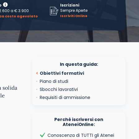
o
Iscrizioni
Sempre Aperte
2.600
a
€ 3.900
Iscriviti Online
ica costo agevolato
In questa guida:
Obiettivi formativi
Piano di studi
 solida
Sbocchi lavorativi
le
Requisiti di ammissione
Perché iscriversi con
AteneiOnline:
Conoscenza di TUTTI gli Atenei