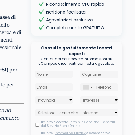
Riconoscimento CFU rapido
Iscrizione facilitata
lasse di
Agevolazioni esclusive
ello
Completamente GRATUITO
cerca e di
umenti
fessionale
Consulta gratuitamente i nostri
esperti
Contattaci per ricevere informazioni su
eCampus e iscriverti con retta agevolata
-51)
per
ile per
to ad
oscimento
Ho letto e accetto
Termini e Condizioni Generali
del Servizio AteneiOnline
Ho letto l'
Informativa Privacy
e acconsento al