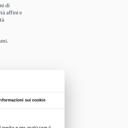
ni di
tà affini e
tà
ami.
Informazioni sui cookie
ssionista
,
zare
ersone
l media e per analizzare il