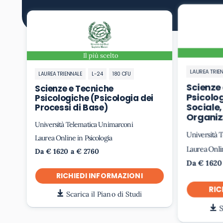
Il più scelto
LAUREA TRIE
LAUREA TRIENNALE
L-24
180 CFU
Scienze
Scienze e Tecniche
Psicolog
Psicologiche (Psicologia dei
Sociale,
Processi di Base)
Organiz
Università Telematica Unimarconi
Università 
Laurea Online in Psicologia
Laurea Onlin
Da € 1620 a € 2760
Da € 1620
RICHIEDI INFORMAZIONI
RIC
Scarica il Piano di Studi
S