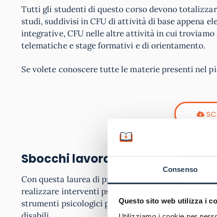
Tutti gli studenti di questo corso devono totalizza
studi, suddivisi in CFU di attività di base appena el
integrative, CFU nelle altre attività in cui troviam
telematiche e stage formativi e di orientamento.
Se volete conoscere tutte le materie presenti nel p
SC
Sbocchi lavorativi
Consenso
Con questa laurea di primo livello gli studenti pos
realizzare interventi psico-educativi, usare strumen
Questo sito web utilizza i c
strumenti psicologici per far recuperare competenze
disabili.
Utilizziamo i cookie per perso