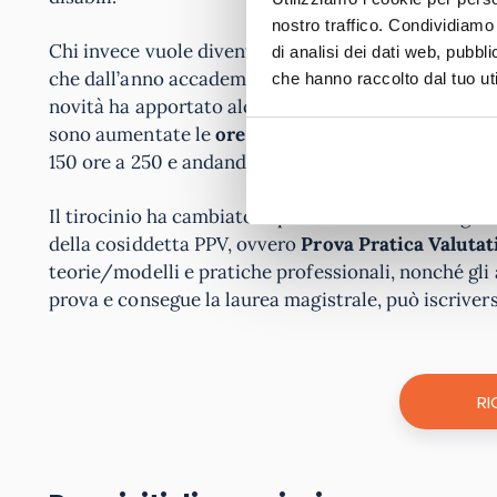
nostro traffico. Condividiamo 
Chi invece vuole diventare Psicologo ed
esercitare
di analisi dei dati web, pubbl
che dall’anno accademico 2023/2024 è diventata abi
che hanno raccolto dal tuo uti
novità ha apportato alcune modifiche anche nella tr
sono aumentate le
ore di tirocinio
(che inoltre ha 
150 ore a 250 e andando a valere 10 CFU invece di 6
Il tirocinio ha cambiato aspetto anche nella magist
della cosiddetta PPV, ovvero
Prova Pratica Valutat
teorie/modelli e pratiche professionali, nonché gli 
prova e consegue la laurea magistrale, può iscriversi
RI