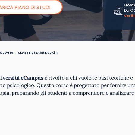
Cost
ARICA PIANO DI STUDI
Da
€ 
Verif
COLOGIA
CLASSE DI LAUREA L-24
Università eCampus
è rivolto a chi vuole le basi teoriche e
to psicologico. Questo corso è progettato per fornire una
ogia, preparando gli studenti a comprendere e analizzare 