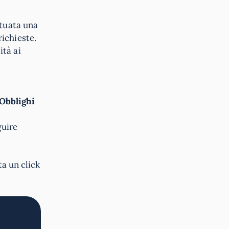
ttuata una
ichieste.
ità ai
Obblighi
guire
ta un click