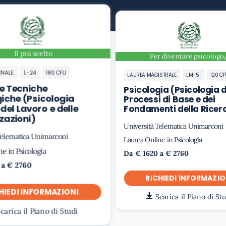
Il più scelto
Per diventare psicologo
NNALE
L-24
180 CFU
LAUREA MAGISTRALE
LM-51
120 CF
 e Tecniche
Psicologia (Psicologia d
iche (Psicologia
Processi di Base e dei
 del Lavoro e delle
Fondamenti della Ricer
zazioni)
Università Telematica Unimarconi
Telematica Unimarconi
Laurea Online in Psicologia
e in Psicologia
Da € 1620 a € 2760
 a € 2760
RICHIEDI INFORMAZIO
HIEDI INFORMAZIONI
Scarica il Piano di St
carica il Piano di Studi