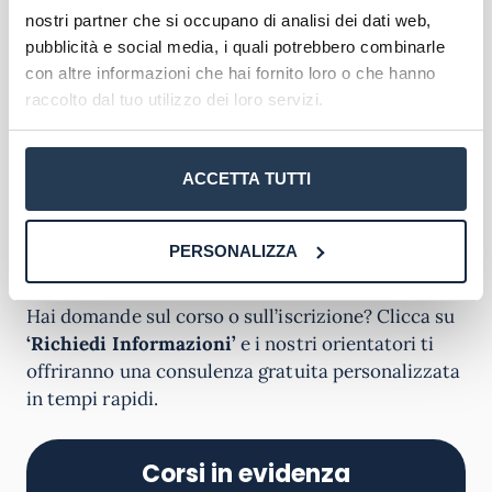
che può essere effettuata in qualsiasi periodo
nostri partner che si occupano di analisi dei dati web,
dell’anno – viene effettuato un test d’ingresso
pubblicità e social media, i quali potrebbero combinarle
secondo le modalità, i criteri e le procedure
con altre informazioni che hai fornito loro o che hanno
determinati dal regolamento didattico del Corso
raccolto dal tuo utilizzo dei loro servizi.
di laurea per valutare la preparazione di ogni
singolo studente.
ACCETTA TUTTI
Chi non superare la verifica deve poi recuperare
degli
Obblighi Formativi Aggiuntivi (OFA)
entro il
PERSONALIZZA
primo anno di corso di studi.
Hai domande sul corso o sull’iscrizione? Clicca su
‘Richiedi Informazioni’
e i nostri orientatori ti
offriranno una consulenza gratuita personalizzata
in tempi rapidi.
Corsi in evidenza