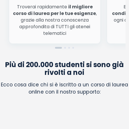
Troverai rapidamente
il migliore
Be
corso di laurea per le tue esigenze
,
condiz
grazie alla nostra conoscenza
ogni a
approfondita di TUTTI gli atenei
a
telematici
Più di 200.000 studenti si sono già
rivolti a noi
Ecco cosa dice chi si è iscritto a un corso di laurea
online con il nostro supporto: