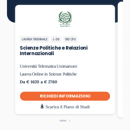
LAU
LAUREA TRIENNALE
L-36
180 CFU
Sc
Scienze Politiche e Relazioni
In
Internazionali
Università Telematica Unimarconi
Uni
Laurea Online in Scienze Politiche
Laur
Da € 1620 a € 2760
Da 
RICHIEDI INFORMAZIONI
Scarica il Piano di Studi