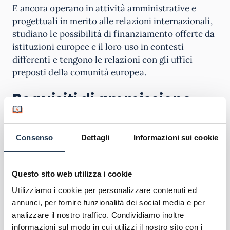
E ancora operano in attività amministrative e
progettuali in merito alle relazioni internazionali,
studiano le possibilità di finanziamento offerte da
istituzioni europee e il loro uso in contesti
differenti e tengono le relazioni con gli uffici
preposti della comunità europea.
Requisiti di ammissione
Tra i
requisiti di ammissione
a questo corso di
laurea troviamo il diploma di scuola secondaria
Consenso
Dettagli
Informazioni sui cookie
superiore oppure un titolo equipollente ottenuto
all’estero, inoltre una buona conoscenza della
lingua italiana, buone conoscenze di cultura
Questo sito web utilizza i cookie
generale, buone competenze logico-matematiche
Utilizziamo i cookie per personalizzare contenuti ed
e una conoscenza base della lingua inglese.
annunci, per fornire funzionalità dei social media e per
analizzare il nostro traffico. Condividiamo inoltre
Per questo motivo al momento dell’iscrizione –
informazioni sul modo in cui utilizzi il nostro sito con i