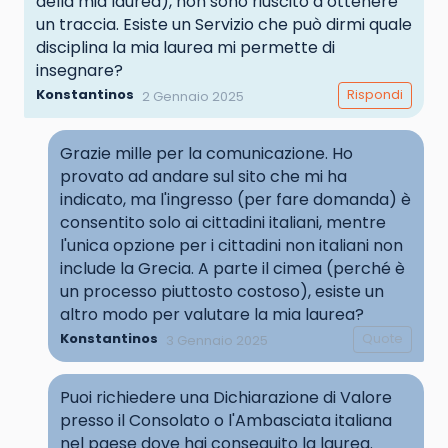
della mia laurea), non sono riuscito a ottenere
un traccia. Esiste un Servizio che può dirmi quale
disciplina la mia laurea mi permette di
insegnare?
Konstantinos
Rispondi
2 Gennaio 2025
Grazie mille per la comunicazione. Ho
provato ad andare sul sito che mi ha
indicato, ma l'ingresso (per fare domanda) è
consentito solo ai cittadini italiani, mentre
l'unica opzione per i cittadini non italiani non
include la Grecia. A parte il cimea (perché è
un processo piuttosto costoso), esiste un
altro modo per valutare la mia laurea?
Konstantinos
Quote
3 Gennaio 2025
Puoi richiedere una Dichiarazione di Valore
presso il Consolato o l'Ambasciata italiana
nel paese dove hai conseguito la laurea.