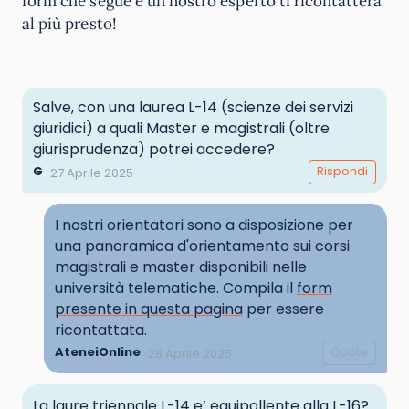
form che segue e un nostro esperto ti ricontatterà
al più presto!
Salve, con una laurea L-14 (scienze dei servizi
giuridici) a quali Master e magistrali (oltre
giurisprudenza) potrei accedere?
G
Rispondi
27 Aprile 2025
I nostri orientatori sono a disposizione per
una panoramica d'orientamento sui corsi
magistrali e master disponibili nelle
università telematiche. Compila il
form
presente in questa pagina
per essere
ricontattata.
AteneiOnline
Quote
28 Aprile 2025
La laure triennale L-14 e’ equipollente alla L-16?