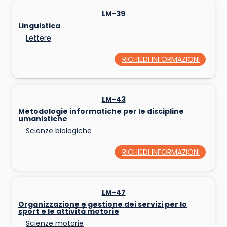
LM-39
Linguistica
Lettere
RICHIEDI INFORMAZIONI
LM-43
Metodologie informatiche per le discipline
umanistiche
Scienze biologiche
RICHIEDI INFORMAZIONI
LM-47
Organizzazione e gestione dei servizi per lo
sport e le attività motorie
Scienze motorie