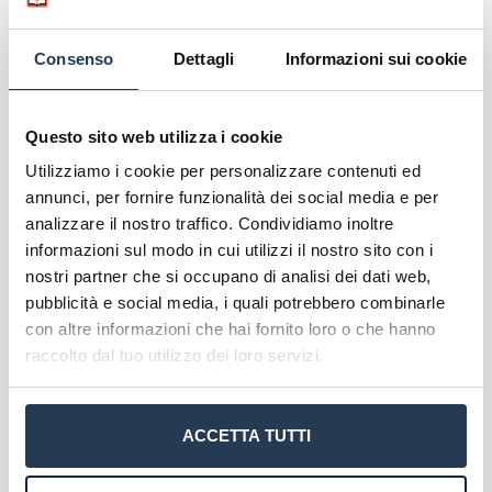
Requisiti di ammissione
Consenso
Dettagli
Informazioni sui cookie
Tra i requisiti di ammissione troviamo il
titolo di
studio triennale in Scienze e tecniche
Questo sito web utilizza i cookie
psicologiche
, ma anche nelle lauree triennali della
Utilizziamo i cookie per personalizzare contenuti ed
classe Scienze e Tecniche Psicologiche Classe 34
annunci, per fornire funzionalità dei social media e per
ex Legge 509, e classe L-24 ex legge 270, inoltre
analizzare il nostro traffico. Condividiamo inoltre
nella laurea quinquennale in Psicologia conseguita
informazioni sul modo in cui utilizzi il nostro sito con i
presso qualsiasi Ateneo italiano o estero.
nostri partner che si occupano di analisi dei dati web,
pubblicità e social media, i quali potrebbero combinarle
Anche chi ha un altro tipo di laurea può iscriversi,
con altre informazioni che hai fornito loro o che hanno
previo conseguimento di
almeno 80 crediti in
raccolto dal tuo utilizzo dei loro servizi.
discipline psicologiche
, di cui almeno 4 crediti
per ciascuno dei seguenti settori scientifico
disciplinari M-PSI/01, M-PSI/02. Ricordiamo che
ACCETTA TUTTI
l’iscrizione a questo corso può essere effettuata in
qualsiasi periodo dell’anno.