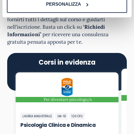
PERSONALIZZA
I nostri orientatori sono a tua disposizione per
fornirti tutti i dettagli sul corso e guidarti
nell’iscrizione. Basta un click su
‘Richiedi
Informazioni’
per ricevere una consulenza
gratuita pensata apposta per te.
Corsi in evidenza
Per diventare psicologo/a
LA
LAUREA MAGISTRALE
LM-51
120 CFU
Ps
di
Psicologia Clinica e Dinamica
Ri