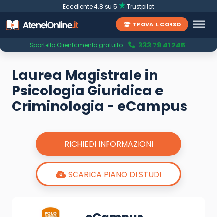
Eccellente 4.8 su 5
Trustpilot
TROVA IL CORSO
333 79 41 245
Sportello Orientamento gratuito
Laurea Magistrale in
Psicologia Giuridica e
Criminologia - eCampus
RICHIEDI INFORMAZIONI
SCARICA PIANO DI STUDI