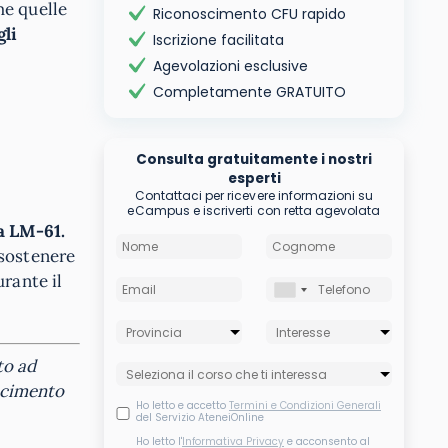
me quelle
Riconoscimento CFU rapido
gli
Iscrizione facilitata
Agevolazioni esclusive
Completamente GRATUITO
Consulta gratuitamente i nostri
esperti
Contattaci per ricevere informazioni su
eCampus e iscriverti con retta agevolata
ea LM-61.
 sostenere
rante il
to ad
oscimento
Ho letto e accetto
Termini e Condizioni Generali
del Servizio AteneiOnline
Ho letto l'
Informativa Privacy
e acconsento al