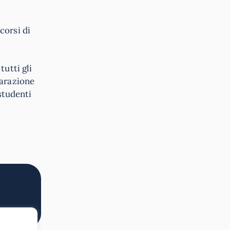
 corsi di
utti gli
parazione
 studenti