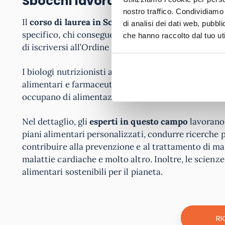
Sbocchi lavorativi
nostro traffico. Condividiamo 
Il
corso di laurea in
Scienze della Nutrizione U
di analisi dei dati web, pubbl
specifico, chi consegue questa laurea magistrale p
che hanno raccolto dal tuo uti
di iscriversi all’Ordine Nazionale dei Biologi nella s
I biologi nutrizionisti abilitati possono svolgere le
alimentari e farmaceutiche, istituzioni scolastiche, 
occupano di alimentazione.
Nel dettaglio, gli
esperti in questo campo
lavorano 
piani alimentari personalizzati, condurre ricerche 
contribuire alla prevenzione e al trattamento di mala
malattie cardiache e molto altro. Inoltre, le scien
alimentari sostenibili per il pianeta.
RI