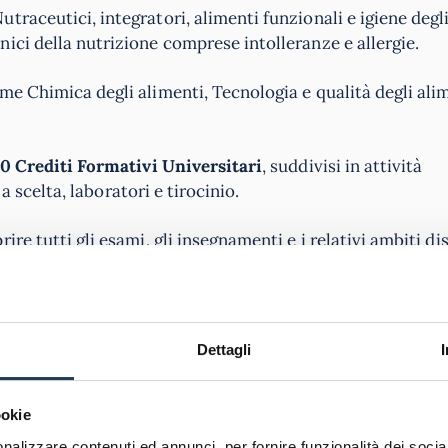
traceutici, integratori, alimenti funzionali e igiene degli
ici della nutrizione comprese intolleranze e allergie.
me Chimica degli alimenti, Tecnologia e qualità degli alim
0 Crediti Formativi Universitari
, suddivisi in attività
 a scelta, laboratori e tirocinio.
prire tutti gli esami, gli insegnamenti e i relativi ambiti di
Dettagli
ARICA IL PIANO DI STUDI
ookie
nalizzare contenuti ed annunci, per fornire funzionalità dei socia