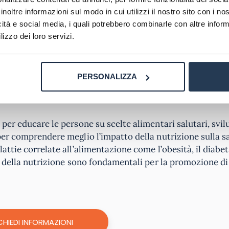
inoltre informazioni sul modo in cui utilizzi il nostro sito con i n
mana eCampus
prepara alla professione di nutrizionista. Ne
icità e social media, i quali potrebbero combinarle con altre inform
uò accedere all’esame di Stato da Biologo, che se superat
lizzo dei loro servizi.
ezione A, così da esercitare la professione a pieno titolo.
 proprie mansioni all’interno delle
seguenti realtà
: aziend
PERSONALIZZA
aziende di distribuzione e di ristorazione, istituzioni ed e
per educare le persone su scelte alimentari salutari, svi
per comprendere meglio l’impatto della nutrizione sulla s
ttie correlate all’alimentazione come l’obesità, il diabet
ze della nutrizione sono fondamentali per la promozione di
CHIEDI INFORMAZIONI