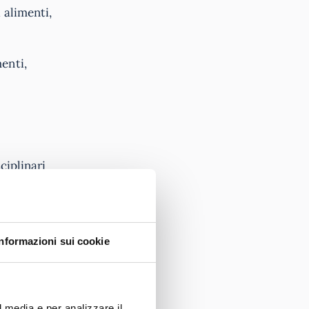
 alimenti,
enti,
sciplinari
Informazioni sui cookie
l media e per analizzare il