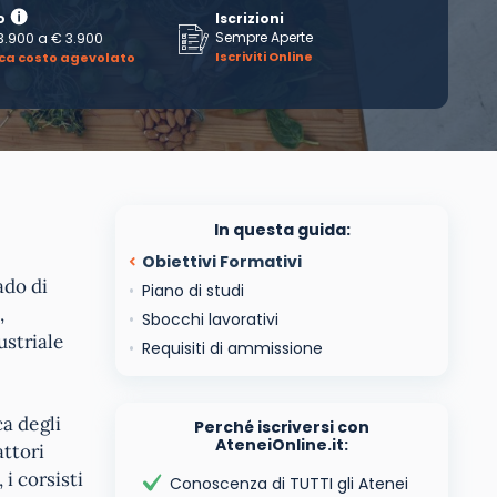
o
Iscrizioni
Sempre Aperte
3.900
a
€ 3.900
Iscriviti Online
ica costo agevolato
In questa guida:
Obiettivi Formativi
ado di
Piano di studi
,
Sbocchi lavorativi
ustriale
Requisiti di ammissione
a degli
Perché iscriversi con
AteneiOnline.it:
attori
 i corsisti
Conoscenza di TUTTI gli Atenei