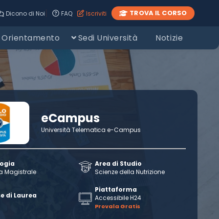
|
TROVA IL CORSO
Dicono di Noi
FAQ
Iscriviti
Orientamento
Sedi Università
Notizie
eCampus
Università Telematica e-Campus
logia
Area di Studio
a Magistrale
Scienze della Nutrizione
Piattaforma
e di Laurea
Accessibile H24
Provala Gratis