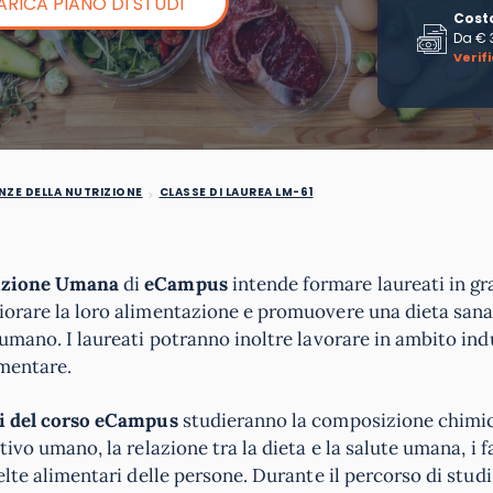
ARICA PIANO DI STUDI
Cost
Da
€ 
Verif
NZE DELLA NUTRIZIONE
CLASSE DI LAUREA LM-61
trizione Umana
di
eCampus
intende formare laureati in gr
liorare la loro alimentazione e promuovere una dieta sana
nsumano. I laureati potranno inoltre lavorare in ambito ind
imentare.
i del corso eCampus
studieranno la composizione chimic
tivo umano, la relazione tra la dieta e la salute umana, i f
elte alimentari delle persone. Durante il percorso di studi,