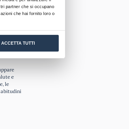
ostri partner che si occupano
llo
azioni che hai fornito loro o
o consente
e
ACCETTA TUTTI
nti che si
luppare
alute e
e, le
 abitudini