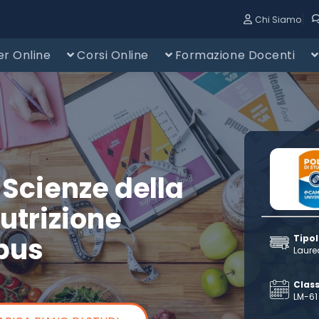
|
Chi Siamo
r Online
Corsi Online
Formazione Docenti
 Scienze della
utrizione
pus
Tipo
Laure
Class
LM-61