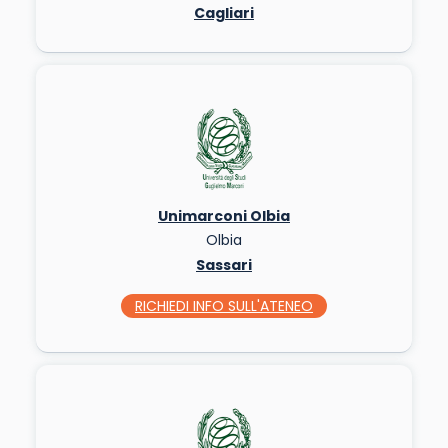
Cagliari
Unimarconi Olbia
Olbia
Sassari
RICHIEDI INFO
SULL'ATENEO