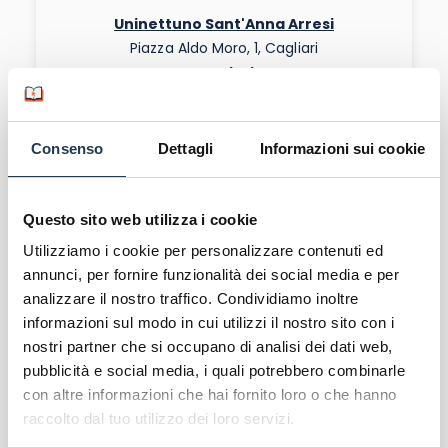
Uninettuno Sant'Anna Arresi
Piazza Aldo Moro, 1, Cagliari
Cagliari
RICHIEDI INFO
SULL'ATENEO
Consenso
Dettagli
Informazioni sui cookie
Questo sito web utilizza i cookie
Utilizziamo i cookie per personalizzare contenuti ed
annunci, per fornire funzionalità dei social media e per
analizzare il nostro traffico. Condividiamo inoltre
IUL Elmas
informazioni sul modo in cui utilizzi il nostro sito con i
Via Eligio Perucca, 1, Cagliari
nostri partner che si occupano di analisi dei dati web,
pubblicità e social media, i quali potrebbero combinarle
Cagliari
con altre informazioni che hai fornito loro o che hanno
RICHIEDI INFO
SULL'ATENEO
raccolto dal tuo utilizzo dei loro servizi.