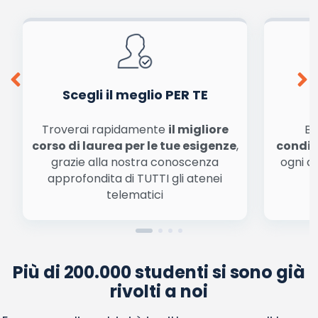
Scegli il meglio PER TE
Troverai rapidamente
il migliore
Be
corso di laurea per le tue esigenze
,
condiz
grazie alla nostra conoscenza
ogni a
approfondita di TUTTI gli atenei
a
telematici
Più di 200.000 studenti si sono già
rivolti a noi