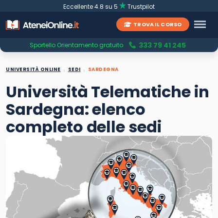
Eccellente 4.8 su 5
Trustpilot
TROVA IL CORSO
333 79 41 245
Sportello Orientamento gratuito
UNIVERSITÀ ONLINE
SEDI
SARDEGNA
Università Telematiche in
Sardegna: elenco
completo delle sedi