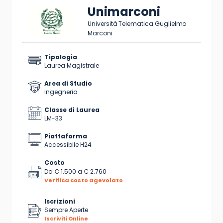
Unimarconi
Università Telematica Guglielmo
Marconi
Tipologia
Laurea Magistrale
Area di Studio
Ingegneria
Classe di Laurea
LM-33
Piattaforma
Accessibile H24
Costo
Da
€ 1.500
a
€ 2.760
Verifica costo agevolato
Iscrizioni
Sempre Aperte
Iscriviti Online