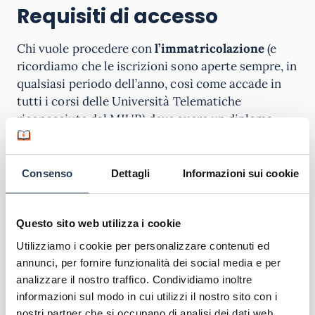
Requisiti di accesso
Chi vuole procedere con
l’immatricolazione
(e
ricordiamo che le iscrizioni sono aperte sempre, in
qualsiasi periodo dell’anno, così come accade in
tutti i corsi delle Università Telematiche
riconosciute dal MIUR) deve avere un diploma
universitario della durata triennale, oppure di un
altro titolo di studio conseguito all’estero
riconosciuto idoneo.
Consenso
Dettagli
Informazioni sui cookie
Tra gli altri
requisiti
di ammissione troviamo la
conoscenza della lingua italiana e almeno una
Questo sito web utilizza i cookie
lingua dell’Unione Europea in forma fluente
Utilizziamo i cookie per personalizzare contenuti ed
scritta e orale, inoltre una giusta padronanza di
annunci, per fornire funzionalità dei social media e per
metodi e contenuti scientifici generali nelle
analizzare il nostro traffico. Condividiamo inoltre
discipline di base e nelle discipline
informazioni sul modo in cui utilizzi il nostro sito con i
ingegneristiche
. Il regolamento dell’Università
nostri partner che si occupano di analisi dei dati web,