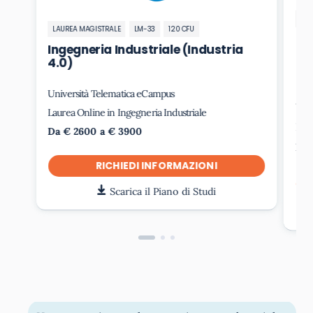
LA
LAUREA MAGISTRALE
LM-33
120 CFU
In
Ingegneria Industriale (Industria
l’
4.0)
(S
En
Università Telematica eCampus
Uni
Laurea Online in Ingegneria Industriale
Laur
Da € 2600 a € 3900
Da 
RICHIEDI INFORMAZIONI
Scarica il Piano di Studi