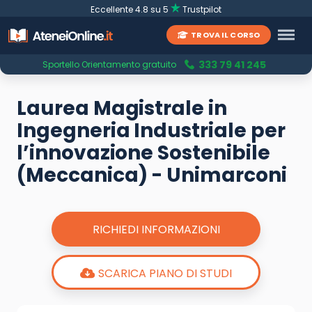
Eccellente 4.8 su 5
Trustpilot
TROVA IL CORSO
333 79 41 245
Sportello Orientamento gratuito
Laurea Magistrale in
Ingegneria Industriale per
l’innovazione Sostenibile
(Meccanica) - Unimarconi
RICHIEDI INFORMAZIONI
SCARICA PIANO DI STUDI