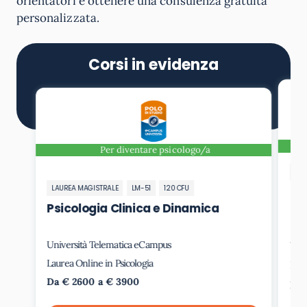
orientatori e ottenere una consulenza gratuita
personalizzata.
Corsi in evidenza
Per diventare psicologo/a
LA
LAUREA MAGISTRALE
LM-51
120 CFU
Ps
di
Psicologia Clinica e Dinamica
Ri
Università Telematica eCampus
Uni
Laurea Online in Psicologia
Laur
Da € 2600 a € 3900
Da 