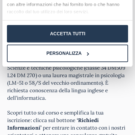
con altre informazioni che hai fornito loro o che hanno
Requisiti di ammissione
raccolto dal tuo utilizzo dei loro servizi.
Le iscrizioni
al corso di laurea di Processi
Cognitivi e Tecnologie di Uninettuno (classe
LM51
)
ACCETTA TUTTI
sono
aperte tutto l’anno. Non è previsto il test di
ingresso
.
PERSONALIZZA
Per iscriversi è necessaria una laurea triennale in
Scienze e tecniche psicologiche (classe 34 DM509
L24 DM 270) o una laurea magistrale in psicologia
(LM-51 o 58/S del vecchio ordinamento). È
richiesta conoscenza della lingua inglese e
dell’informatica.
Scopri tutto sul corso e semplifica la tua
iscrizione: clicca sul bottone
‘Richiedi
Informazioni’
per entrare in contatto con i nostri