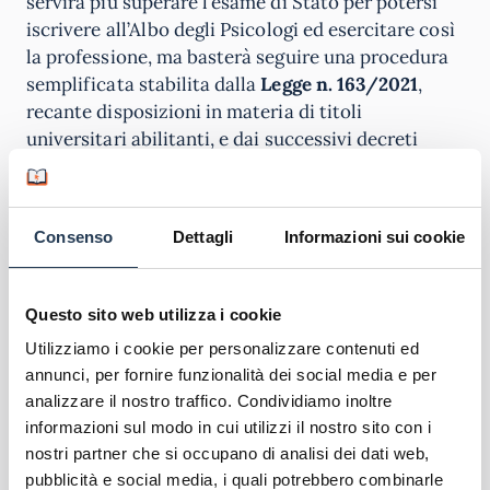
servirà più superare l’esame di Stato per potersi
iscrivere all’Albo degli Psicologi ed esercitare così
la professione, ma basterà seguire una procedura
semplificata stabilita dalla
Legge n. 163/2021
,
recante disposizioni in materia di titoli
universitari abilitanti, e dai successivi decreti
attuativi del 2022.
In sintesi, la laurea in psicologia LM-51 diventa
Consenso
Dettagli
Informazioni sui cookie
abilitante e diventa titolo valido
ai fini
dell’iscrizione all’Albo Professionale degli
Psicologi.
Per arrivare a questi passaggi finali,
Questo sito web utilizza i cookie
bisognerà prima superare il Tirocinio Pratico
Utilizziamo i cookie per personalizzare contenuti ed
Valutativo interno al percorso di studio (da 30
annunci, per fornire funzionalità dei social media e per
CFU, di cui 20 da svolgersi nella magistrale e 10
analizzare il nostro traffico. Condividiamo inoltre
nella triennale L-24), nonché la Prova Pratica
informazioni sul modo in cui utilizzi il nostro sito con i
Valutativa durante la magistrale LM-51 che
nostri partner che si occupano di analisi dei dati web,
precede la discussione di laurea.
pubblicità e social media, i quali potrebbero combinarle