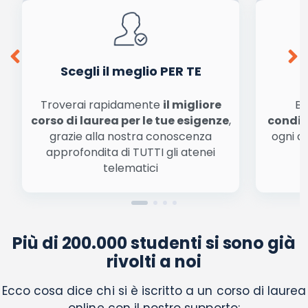
Ho letto e acconsento l'
informativa
sulla privacy
conferma e pubblica
Acconsento all'uso dei miei dati da parte di terzi per
finalità di marketing diretto con modalità
automatizzate o tradizionali
Scegli il meglio PER TE
Troverai rapidamente
il migliore
Be
corso di laurea per le tue esigenze
,
condiz
grazie alla nostra conoscenza
ogni a
approfondita di TUTTI gli atenei
a
telematici
Più di 200.000 studenti si sono già
rivolti a noi
Ecco cosa dice chi si è iscritto a un corso di laurea
online con il nostro supporto: