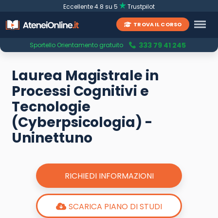
Eccellente 4.8 su 5
Trustpilot
TROVA IL CORSO
333 79 41 245
Sportello Orientamento gratuito
Laurea Magistrale in
Processi Cognitivi e
Tecnologie
(Cyberpsicologia) -
Uninettuno
RICHIEDI INFORMAZIONI
SCARICA PIANO DI STUDI