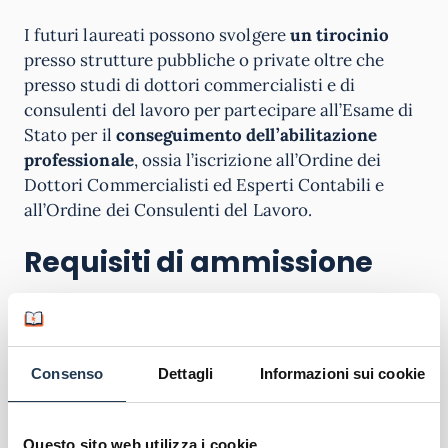
I futuri laureati possono svolgere
un tirocinio
presso strutture pubbliche o private oltre che
presso studi di dottori commercialisti e di
consulenti del lavoro per partecipare all’Esame di
Stato per il
conseguimento dell’abilitazione
professionale
, ossia l’iscrizione all’Ordine dei
Dottori Commercialisti ed Esperti Contabili e
all’Ordine dei Consulenti del Lavoro.
Requisiti di ammissione
Ricordiamo che l’iscrizione può essere effettuata
in qualsiasi periodo dell’anno, senza costi
aggiuntivi, così come succede in tutti gli
Atenei
Consenso
Dettagli
Informazioni sui cookie
online riconosciuti dal MUR
. Tra i requisiti di
ammissione c’è il possesso di
una laurea triennale
appartenente alle classi L-18 e L-33 (DM 270) e alle
Questo sito web utilizza i cookie