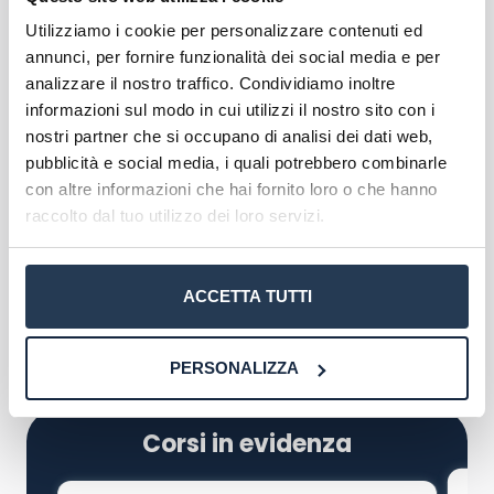
classi 17 e 28 (DM 509), oltre alla conoscenza della
Utilizziamo i cookie per personalizzare contenuti ed
lingua inglese. Chi ha un titolo di studio diverso
annunci, per fornire funzionalità dei social media e per
deve avere conoscenze sulle discipline
analizzare il nostro traffico. Condividiamo inoltre
economico-politiche ed economico-aziendali, sui
informazioni sul modo in cui utilizzi il nostro sito con i
principi e degli istituti giuridici e sugli strumenti
nostri partner che si occupano di analisi dei dati web,
matematici e statistici.
pubblicità e social media, i quali potrebbero combinarle
con altre informazioni che hai fornito loro o che hanno
I requisiti appena elencati vengono valutati
raccolto dal tuo utilizzo dei loro servizi.
tramite test d’ingresso, come da Regolamento
Didattico del corso di studio. Questa verifica non
pregiudica l’immatricolazione, ma serve
ACCETTA TUTTI
semplicemente a verificare la preparazione. Se
l’esito è negativo gli studenti devono
superare
degli Obblighi Formativi Aggiuntivi
.
PERSONALIZZA
Corsi in evidenza