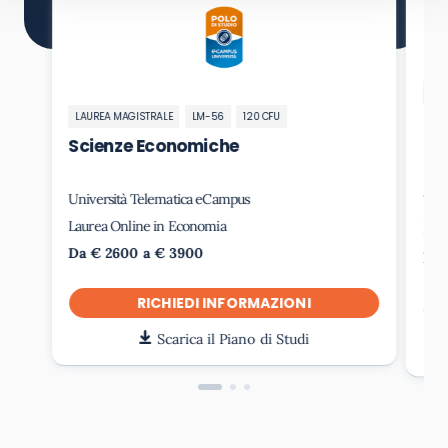
LA
LAUREA MAGISTRALE
LM-56
120 CFU
Ec
l’I
Scienze Economiche
(M
Università Telematica eCampus
Uni
Laurea Online in Economia
Lau
Da € 2600 a € 3900
Da 
RICHIEDI INFORMAZIONI
Scarica il Piano di Studi