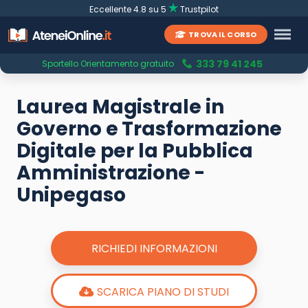
Eccellente 4.8 su 5
Trustpilot
TROVA IL CORSO
333 79 41 245
Sportello Orientamento gratuito
Laurea Magistrale in
Governo e Trasformazione
Digitale per la Pubblica
Amministrazione -
Unipegaso
RICHIEDI INFORMAZIONI
SCARICA PIANO DI STUDI