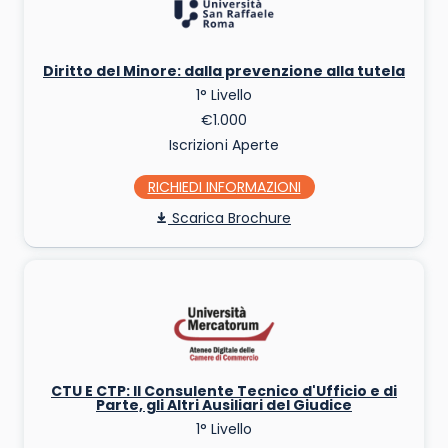
Diritto del Minore: dalla prevenzione alla tutela
1° Livello
€1.000
Iscrizioni Aperte
RICHIEDI INFO
Scarica Brochure
CTU E CTP: Il Consulente Tecnico d'Ufficio e di
Parte, gli Altri Ausiliari del Giudice
1° Livello