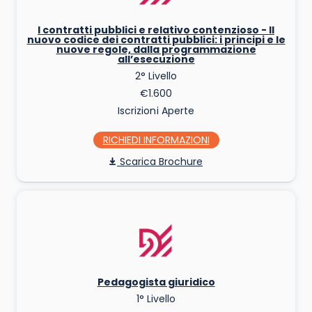
I contratti pubblici e relativo contenzioso - Il
nuovo codice dei contratti pubblici: i principi e le
nuove regole, dalla programmazione
all’esecuzione
2° Livello
€1.600
Iscrizioni Aperte
RICHIEDI INFO
Scarica Brochure
Pedagogista giuridico
1° Livello