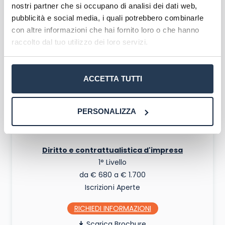
nostri partner che si occupano di analisi dei dati web,
1° Livello
pubblicità e social media, i quali potrebbero combinarle
€6.500
con altre informazioni che hai fornito loro o che hanno
raccolto dal tuo utilizzo dei loro servizi.
RICHIEDI INFO
Scarica Brochure
ACCETTA TUTTI
PERSONALIZZA
Diritto e contrattualistica d'impresa
1° Livello
da € 680 a € 1.700
Iscrizioni Aperte
RICHIEDI INFO
Scarica Brochure