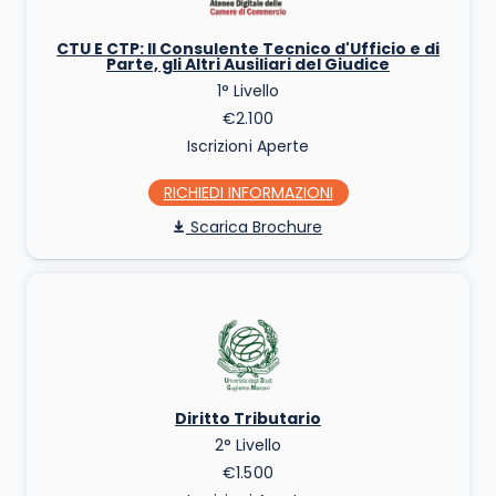
CTU E CTP: Il Consulente Tecnico d'Ufficio e di
Parte, gli Altri Ausiliari del Giudice
1° Livello
€2.100
Iscrizioni Aperte
RICHIEDI INFO
Scarica Brochure
Diritto Tributario
2° Livello
€1.500