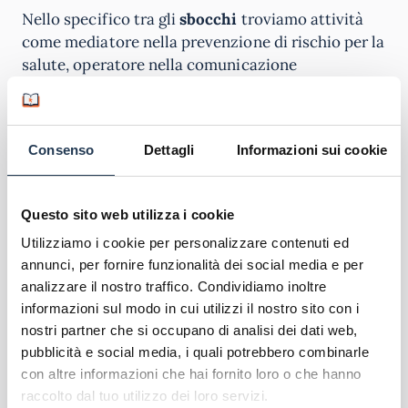
Nello specifico tra gli
sbocchi
troviamo attività
come mediatore nella prevenzione di rischio per la
salute, operatore nella comunicazione
dell’informazione tecnico-sportiva,
organizzazione e promozione delle attività del
tempo libero nelle varie fasce di età, educatore
Consenso
Dettagli
Informazioni sui cookie
motorio nell’attività finalizzata al mantenimento
della salute personale, consulente ed operatore di
società sportive, palestre e/o centri sportivi
Questo sito web utilizza i cookie
pubblici e privati, preparatore fisico ed esperto
Utilizziamo i cookie per personalizzare contenuti ed
nella programmazione delle attività motorie di
annunci, per fornire funzionalità dei social media e per
allenamento e manager di strutture sportive più o
analizzare il nostro traffico. Condividiamo inoltre
meno ampie e complesse.
informazioni sul modo in cui utilizzi il nostro sito con i
Requisiti di ammissione
nostri partner che si occupano di analisi dei dati web,
pubblicità e social media, i quali potrebbero combinarle
con altre informazioni che hai fornito loro o che hanno
Tra i requisiti di ammissione a questo corso di
raccolto dal tuo utilizzo dei loro servizi.
laurea troviamo il
diploma di scuola secondaria