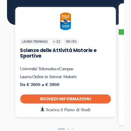
LAUREA TRIENNALE
L-22
180 CFU
LAU
Scienze delle Attività Motorie e
Sportive
Sc
Università Telematica eCampus
Uni
Laurea Online in Scienze Motorie
Lau
Da € 2600 a € 3900
Da 
RICHIEDI INFORMAZIONI
Scarica il Piano di Studi