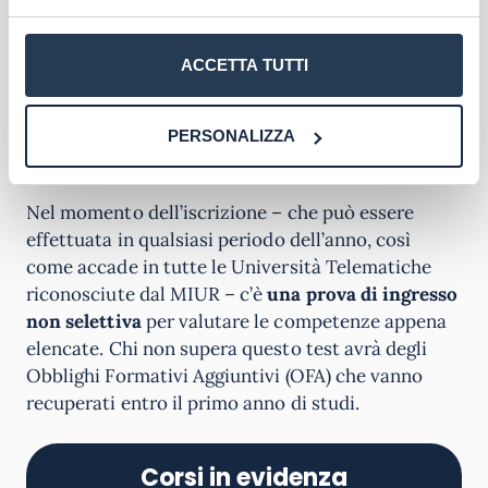
superiore oppure un titolo equipollente
ottenuto all’estero
, inoltre nozioni elementari di
ACCETTA TUTTI
anatomia umana, nozioni elementari di chimica,
nozioni elementari di fisica e conoscenza base
della lingue inglese, nonché di italiano per gli
PERSONALIZZA
studenti stranieri non madrelingua.
Nel momento dell’iscrizione – che può essere
effettuata in qualsiasi periodo dell’anno, così
come accade in tutte le Università Telematiche
riconosciute dal MIUR – c’è
una prova di ingresso
non selettiva
per valutare le competenze appena
elencate. Chi non supera questo test avrà degli
Obblighi Formativi Aggiuntivi (OFA) che vanno
recuperati entro il primo anno di studi.
Corsi in evidenza