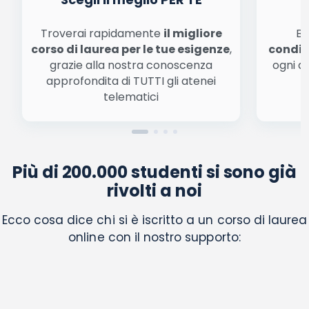
Troverai rapidamente
il migliore
Be
corso di laurea per le tue esigenze
,
condiz
grazie alla nostra conoscenza
ogni a
approfondita di TUTTI gli atenei
a
telematici
Più di 200.000 studenti si sono già
rivolti a noi
Ecco cosa dice chi si è iscritto a un corso di laurea
online con il nostro supporto: