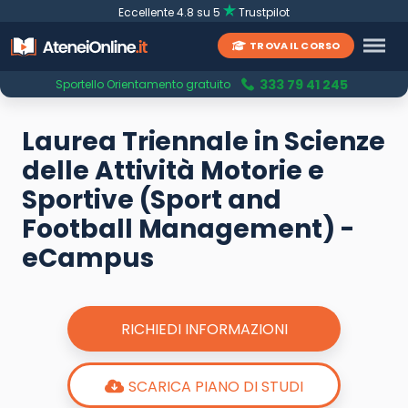
Eccellente 4.8 su 5
Trustpilot
TROVA IL CORSO
333 79 41 245
Sportello Orientamento gratuito
Laurea Triennale in Scienze
delle Attività Motorie e
Sportive (Sport and
Football Management) -
eCampus
RICHIEDI INFORMAZIONI
SCARICA PIANO DI STUDI