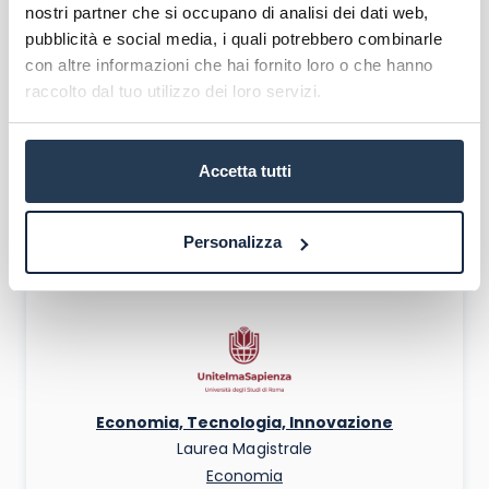
nostri partner che si occupano di analisi dei dati web,
pubblicità e social media, i quali potrebbero combinarle
con altre informazioni che hai fornito loro o che hanno
Economia, Finanza e Banca
raccolto dal tuo utilizzo dei loro servizi.
Laurea Magistrale
Economia
Da € 1800 a € 2300
Accetta tutti
RICHIEDI INFO
Piano di Studi
Personalizza
Economia, Tecnologia, Innovazione
Laurea Magistrale
Economia