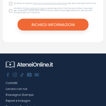
Ho letto e accetto
Termini e Condizioni Generali
del Servizio AteneiOnline
Ho letto l'
Informativa Privacy
e acconsento al trattamento dei miei dati
per ricevere materiale informativo relativo ad agevolazioni, percorsi di
studio e servizi inerenti
Contatti
Lavora con noi
Rassegna Stampa
Report e Indagini