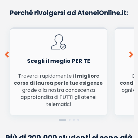
Perché rivolgersi ad AteneiOnline.it:
Scegli il meglio PER TE
Troverai rapidamente
il migliore
Be
corso di laurea per le tue esigenze
,
condiz
grazie alla nostra conoscenza
ogni a
approfondita di TUTTI gli atenei
a
telematici
Più di 200.000 studenti si sono già