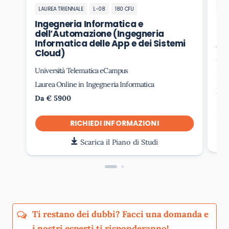
LAU
LAUREA TRIENNALE
L-08
180 CFU
In
Ingegneria Informatica e
de
dell’Automazione (Ingegneria
Ar
Informatica delle App e dei Sistemi
Cloud)
Uni
Università Telematica eCampus
Laur
Laurea Online in Ingegneria Informatica
Da 
Da € 5900
RICHIEDI INFORMAZIONI
Scarica il Piano di Studi