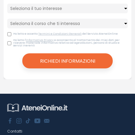
Ho letto e accetto
Termini e Condizioni Generali
del Servizio AteneiOnline
Ho letto l'
Informativa Privacy
e acconsento al trattamento dei miei dati per
ricevere materiale informativo relativo ad agevolazioni, percorsi di studio e
servizi inerenti
Contatti