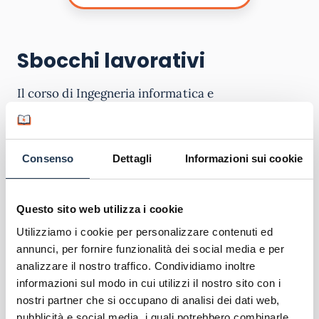
Sbocchi lavorativi
Il corso di Ingegneria informatica e
dell’automazione dell’Università e-Campus
prepara alle
professioni
di Tecnici programmatori,
Tecnici esperti in applicazioni, Tecnici web,
Consenso
Dettagli
Informazioni sui cookie
Tecnici gestori di basi di dati, Tecnici gestori di
reti e di sistemi telematici e Tecnici gestori di reti
e di sistemi telematici.
Questo sito web utilizza i cookie
Utilizziamo i cookie per personalizzare contenuti ed
I principali sbocchi lavorativi sono nelle aziende
annunci, per fornire funzionalità dei social media e per
del settore
ICT
, imprese nell’ambito dei sistemi
analizzare il nostro traffico. Condividiamo inoltre
informativi e delle reti di calcolatori, aziende che
informazioni sul modo in cui utilizzi il nostro sito con i
utilizzano sistemi ICT a supporto della
nostri partner che si occupano di analisi dei dati web,
produzione. Ricordiamo che chi vuole diventare
pubblicità e social media, i quali potrebbero combinarle