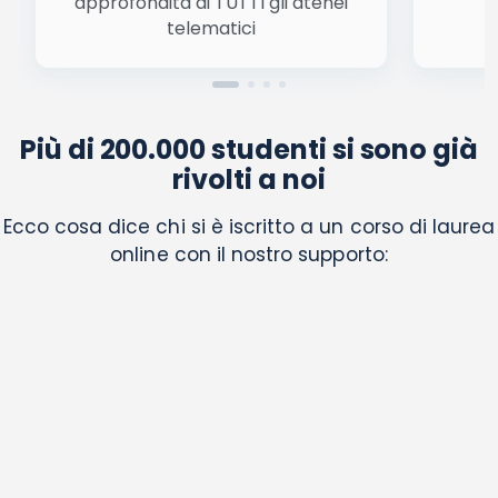
approfondita di TUTTI gli atenei
a
telematici
Più di 200.000 studenti si sono già
rivolti a noi
Ecco cosa dice chi si è iscritto a un corso di laurea
online con il nostro supporto: