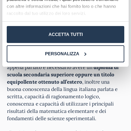
Ingegnere Junior
deve superare un esame di
con altre informazioni che hai fornito loro o che hanno
Stato per l’abilitazione professionale che consiste
raccolto dal tuo utilizzo dei loro servizi.
in una prova orale, una prova pratica ed una prova
scritta (chi invece ha un titolo di laurea magistrale
o a ciclo unico ha due prove scritte).
ACCETTA TUTTI
Requisiti di ammissione
PERSONALIZZA
Per iscriversi agli indirizzi di cui vi abbiamo
appena parlato è necessario avere un
diploma di
scuola secondaria superiore oppure un titolo
equipollente ottenuto all’estero
, inoltre una
buona conoscenza della lingua italiana parlata e
scritta, capacità di ragionamento logico,
conoscenza e capacità di utilizzare i principali
risultati della matematica elementare e dei
fondamenti delle scienze sperimentali.