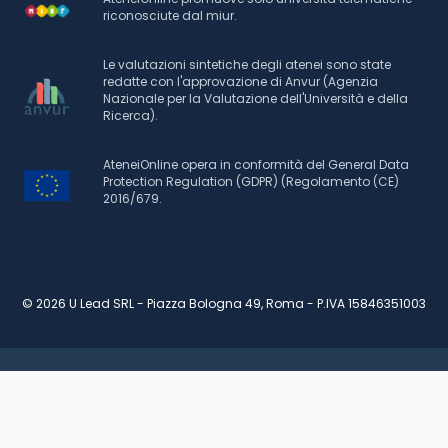
riconosciute dal miur.
Le valutazioni sintetiche degli atenei sono state
redatte con l'approvazione di Anvur (Agenzia
Nazionale per la Valutazione dell'Università e della
Ricerca).
AteneiOnline opera in conformità del General Data
Protection Regulation (GDPR) (Regolamento (CE)
2016/679.
© 2026 U Lead SRL - Piazza Bologna 49, Roma - P.IVA 15846351003
RICHIEDI INFORMAZIONI
PIANO DI STUDI