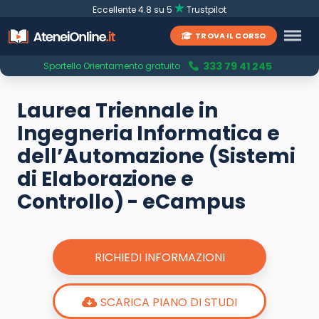
Eccellente 4.8 su 5
Trustpilot
TROVA IL CORSO
333 79 41 245
Sportello Orientamento gratuito
Laurea Triennale in
Ingegneria Informatica e
dell’Automazione (Sistemi
di Elaborazione e
Controllo) - eCampus
RICHIEDI INFORMAZIONI
SCARICA PIANO DI STUDI