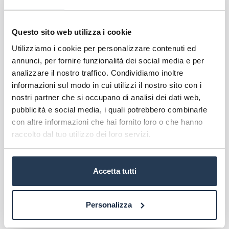
L’esigenza di un
percorso formativo
come quello
proposto dalla Laurea in Ingegneria Gestionale è
testimoniata dall’alto numero di tecnici impegnati
Questo sito web utilizza i cookie
in attività gestionali caratterizzate da un ampio
Utilizziamo i cookie per personalizzare contenuti ed
uso delle tecnologie dell’informazione nelle
annunci, per fornire funzionalità dei social media e per
imprese private come nella Pubblica
analizzare il nostro traffico. Condividiamo inoltre
Amministrazione.
informazioni sul modo in cui utilizzi il nostro sito con i
nostri partner che si occupano di analisi dei dati web,
Il
laureato in ingegneria gestionale
occupa
pubblicità e social media, i quali potrebbero combinarle
specifici ruoli professionali, nella pianificazione
con altre informazioni che hai fornito loro o che hanno
strategica e nel controllo di gestione; nell’analisi
raccolto dal tuo utilizzo dei loro servizi.
dei costi e valutazione degli investimenti; nel
project management; nella gestione della
produzione e della logistica; nella gestione della
Accetta tutti
qualità e della sicurezza; nel marketing
industriale. Oltre, naturalmente all’insegnamento.
Personalizza
Nel prossimo paragrafo scopriremo le classi
d’insegnamento previste per il
corso di laurea