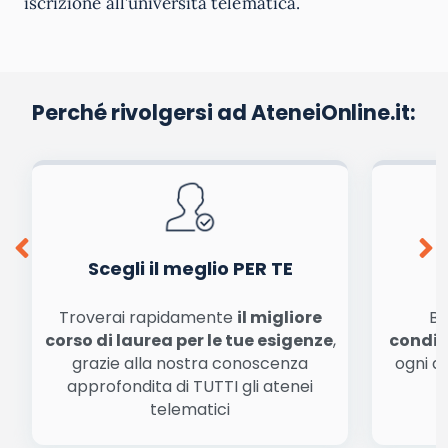
iscrizione all’università telematica.
Perché rivolgersi ad AteneiOnline.it:
Scegli il meglio PER TE
Troverai rapidamente
il migliore
Be
corso di laurea per le tue esigenze
,
condiz
grazie alla nostra conoscenza
ogni a
approfondita di TUTTI gli atenei
a
telematici