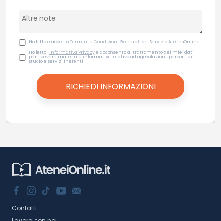
Ho letto e accetto
Termini e Condizioni Generali
del Servizio AteneiOnline
Ho letto l'
Informativa Privacy
e acconsento al trattamento dei miei dati
per ricevere materiale informativo relativo ad agevolazioni, percorsi di
studio e servizi inerenti
Contatti
Lavora con noi