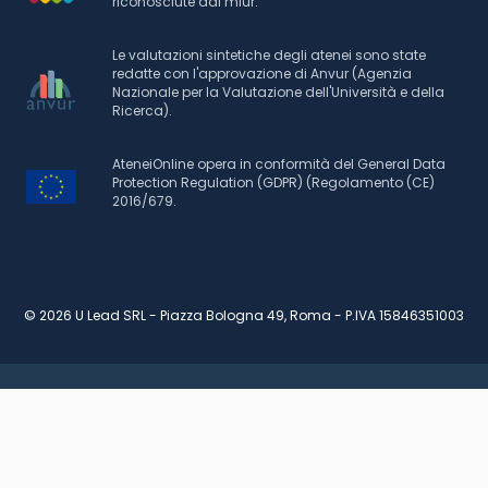
riconosciute dal miur.
Le valutazioni sintetiche degli atenei sono state
redatte con l'approvazione di Anvur (Agenzia
Nazionale per la Valutazione dell'Università e della
Ricerca).
AteneiOnline opera in conformità del General Data
Protection Regulation (GDPR) (Regolamento (CE)
2016/679.
© 2026 U Lead SRL - Piazza Bologna 49, Roma - P.IVA 15846351003
RICHIEDI INFORMAZIONI