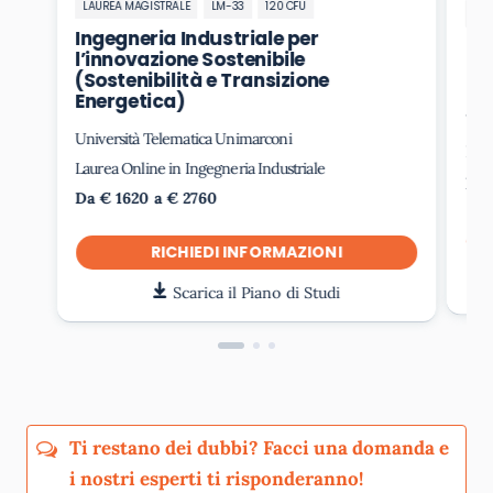
LAUREA MAGISTRALE
LM-33
120 CFU
LA
Ingegneria Industriale per
In
l’innovazione Sostenibile
Ge
(Sostenibilità e Transizione
Energetica)
Uni
Università Telematica Unimarconi
Laur
Laurea Online in Ingegneria Industriale
Da 
Da € 1620 a € 2760
RICHIEDI INFORMAZIONI
Scarica il Piano di Studi