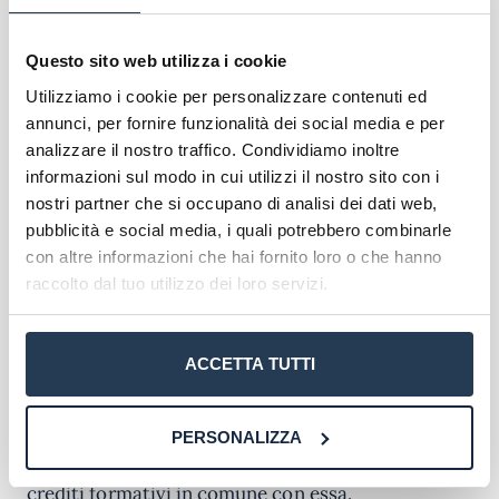
Uninettuno prepara alla professione di
ingegnere
industriali e gestionali
e di
specialista nella
Questo sito web utilizza i cookie
gestione e nel controllo delle imprese private
.
Utilizziamo i cookie per personalizzare contenuti ed
annunci, per fornire funzionalità dei social media e per
Per diventare ingegnere tuttavia la laurea
analizzare il nostro traffico. Condividiamo inoltre
magistrale non basta, bisogna infatti superare un
informazioni sul modo in cui utilizzi il nostro sito con i
esame di stato ed iscriversi all’apposito albo.
nostri partner che si occupano di analisi dei dati web,
Solitamente l’ingegnere lavora in proprio,
pubblicità e social media, i quali potrebbero combinarle
collaborando con enti pubblici o aziende private.
con altre informazioni che hai fornito loro o che hanno
raccolto dal tuo utilizzo dei loro servizi.
Requisiti di ammissione
Il corso di laurea di Ingegneria Gestionale (LM31) è
ACCETTA TUTTI
riservato a coloro che abbiano una
laurea in
ingegneria industriale
(titoli classe 10 DM 509 e
L-9 DM 270). Coloro che non posseggono questa
PERSONALIZZA
laurea devono avere comunque un minimo di
crediti formativi in comune con essa.