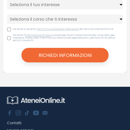
Ho letto e accetto
Termini e Condizioni Generali
del Servizio AteneiOnline
Ho letto l'
Informativa Privacy
e acconsento al trattamento dei miei dati per
ricevere materiale informativo relativo ad agevolazioni, percorsi di studio e
servizi inerenti
Contatti