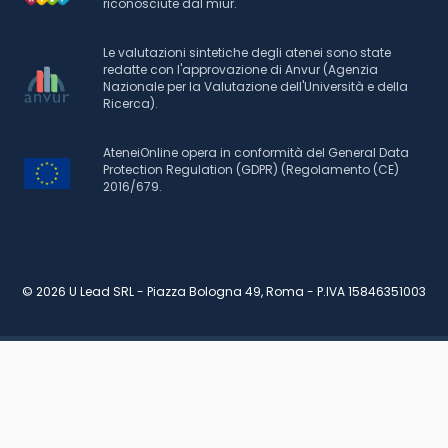
riconosciute dal miur.
Le valutazioni sintetiche degli atenei sono state
redatte con l'approvazione di Anvur (Agenzia
Nazionale per la Valutazione dell'Università e della
Ricerca).
AteneiOnline opera in conformità del General Data
Protection Regulation (GDPR) (Regolamento (CE)
2016/679.
© 2026 U Lead SRL - Piazza Bologna 49, Roma - P.IVA 15846351003
RICHIEDI INFORMAZIONI
PIANO DI STUDI