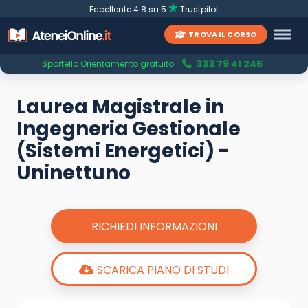
Eccellente 4.8 su 5
Trustpilot
TROVA IL CORSO
333 79 41 245
Sportello Orientamento gratuito
Laurea Magistrale in
Ingegneria Gestionale
(Sistemi Energetici) -
Uninettuno
RICHIEDI INFORMAZIONI
SCARICA PIANO DI STUDI