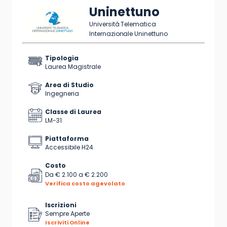
Uninettuno
Università Telematica
Internazionale Uninettuno
Tipologia
Laurea Magistrale
Area di Studio
Ingegneria
Classe di Laurea
LM-31
Piattaforma
Accessibile H24
Costo
Da
€ 2.100
a
€ 2.200
Verifica costo agevolato
Iscrizioni
Sempre Aperte
Iscriviti Online