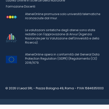
Laurea Online in Scienze della Nutrizione
Formazione Docenti
AteneiOnline promuove solo università telematiche
riconosciute dal miur.
Le valutazioni sintetiche degli atenei sono state
redatte con l'approvazione di Anvur (Agenzia
Nazionale per la Valutazione dell'Università e della
Ricerca).
AteneiOnline opera in conformità del General Data
Protection Regulation (GDPR) (Regolamento (CE)
2016/679.
© 2026 U Lead SRL - Piazza Bologna 49, Roma - P.IVA 15846351003