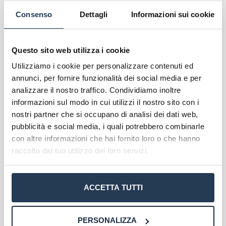
pubblico. Anche per la laurea in Economia e
Consenso
Dettagli
Informazioni sui cookie
management della sanità e dell’innovazione si
aprirà la possibilità di lavorare come libero
professionista, nella consulenza aziendale legata
Questo sito web utilizza i cookie
sempre al settore sanitario e a quello
Utilizziamo i cookie per personalizzare contenuti ed
dell’applicazione delle nuove tecnologie in ambiti
annunci, per fornire funzionalità dei social media e per
amministrativi.
analizzare il nostro traffico. Condividiamo inoltre
informazioni sul modo in cui utilizzi il nostro sito con i
Requisiti di accesso
nostri partner che si occupano di analisi dei dati web,
pubblicità e social media, i quali potrebbero combinarle
La laurea in
Management e consulenza aziendale
con altre informazioni che hai fornito loro o che hanno
dell’Università Telematica San Raffaele
è una
raccolto dal tuo utilizzo dei loro servizi.
laurea magistrale, per questo i requisiti di
ammissione riguardano il conseguimento previo di
una laurea triennale.
ACCETTA TUTTI
Le lauree per le quali è ammesso l’accesso a
questo corso sono le seguenti:
PERSONALIZZA