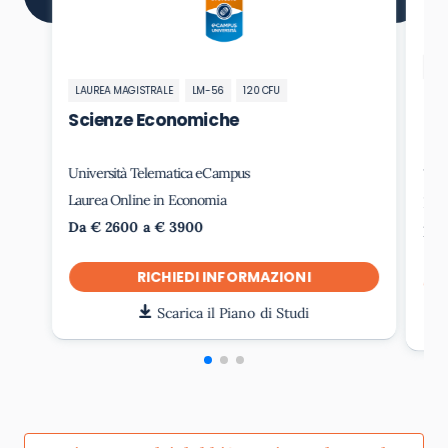
LA
LAUREA MAGISTRALE
LM-56
120 CFU
Ec
l’I
Scienze Economiche
(M
Università Telematica eCampus
Uni
Laurea Online in Economia
Lau
Da € 2600 a € 3900
Da 
RICHIEDI INFORMAZIONI
Scarica il Piano di Studi