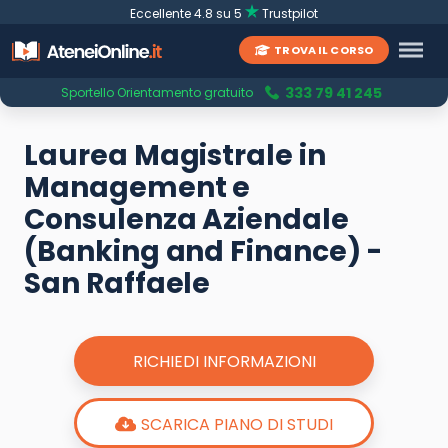
Eccellente 4.8 su 5
Trustpilot
TROVA IL CORSO
333 79 41 245
Sportello Orientamento gratuito
Laurea Magistrale in
Management e
Consulenza Aziendale
(Banking and Finance) -
San Raffaele
RICHIEDI INFORMAZIONI
SCARICA PIANO DI STUDI