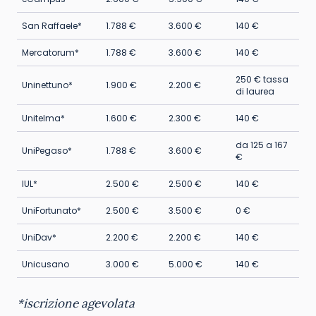
San Raffaele*
1.788 €
3.600 €
140 €
Mercatorum*
1.788 €
3.600 €
140 €
250 € tassa
Uninettuno*
1.900 €
2.200 €
di laurea
Unitelma*
1.600 €
2.300 €
140 €
da 125 a 167
UniPegaso*
1.788 €
3.600 €
€
IUL*
2.500 €
2.500 €
140 €
UniFortunato*
2.500 €
3.500 €
0 €
UniDav*
2.200 €
2.200 €
140 €
Unicusano
3.000 €
5.000 €
140 €
*iscrizione agevolata