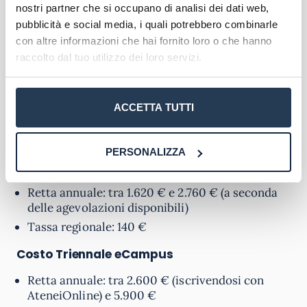
Costi della laurea triennale
nostri partner che si occupano di analisi dei dati web,
online
pubblicità e social media, i quali potrebbero combinarle
con altre informazioni che hai fornito loro o che hanno
Sulla base di quanto detto nei paragrafi
raccolto dal tuo utilizzo dei loro servizi.
precedenti, cerchiamo di capire insieme
quanto
costa laurearsi
per chi decide di intraprendere
solo il percorso triennale. Di seguito elenchiamo
ACCETTA TUTTI
tutti i
costi della laurea breve online
, per ogni
Università Telematica:
PERSONALIZZA
Costo Triennale
Unimarconi
Retta annuale: tra 1.620 € e 2.760 € (a seconda
delle agevolazioni disponibili)
Tassa regionale: 140 €
Costo Triennale eCampus
Retta annuale: tra 2.600 € (iscrivendosi con
AteneiOnline) e 5.900 €