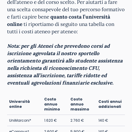
dell’ateneo e del corso scelto. Per aiutarti a fare
una scelta consapevole del tuo percorso formativo
e farti capire bene
quanto costa l’università
online
ti riportiamo di seguito una tabella con
tutti i costi ateneo per ateneo:
Nota: per gli Atenei che prevedono corsi ad
iscrizione agevolata il nostro sportello
orientamento garantirà allo studente assistenza
nella richiesta di riconoscimento CFU,
assistenza all’iscrizione, tariffe ridotte ed
eventuali agevolazioni finanziarie esclusive.
Costo
Costo
Università
Costi annui
annuo
annuo
online
addizionali
minimo
massimo
UniMarconi*
1.620 €
2.760 €
140 €
eCampus*
2.600 €
5.900 €
140 €