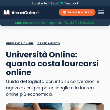
Eccellente 4.8 su 5
Trustpilot
TROVA IL CORSO
333 79 41 245
Sportello Orientamento gratuito
UNIVERSITÀ ONLINE
ORIENTAMENTO
Università Online:
quanto costa laurearsi
online
Guida dettagliata con info su convenzioni e
agevolazioni per poter scegliere la laurea
online più economica.