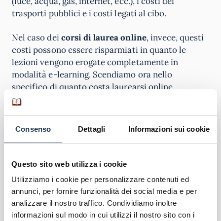
(luce, acqua, gas, internet, ecc.), i costi dei
trasporti pubblici e i costi legati al cibo.
Nel caso dei
corsi di laurea online
, invece, questi
costi possono essere risparmiati in quanto le
lezioni vengono erogate completamente in
modalità e-learning. Scendiamo ora nello
specifico di quanto costa laurearsi online,
cercando di capire i costi della laurea triennale e
di quella magistrale.
Consenso
Dettagli
Informazioni sui cookie
Inoltre, non va scordato che così come per gli
atenei statali,
anche negli atenei telematici le
spese universitarie possono essere detratte al
Questo sito web utilizza i cookie
19% nel 730
. Per saperne di più vi invitiamo a
Utilizziamo i cookie per personalizzare contenuti ed
leggere la nostra
Guida sulla Detrazione delle
annunci, per fornire funzionalità dei social media e per
Spese Universitarie
.
analizzare il nostro traffico. Condividiamo inoltre
informazioni sul modo in cui utilizzi il nostro sito con i