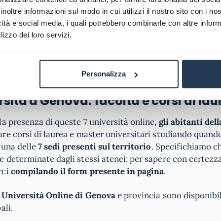
a Genova
si amplia quindi di 2 ulteriori atenei e di 7 sedi fi
inoltre informazioni sul modo in cui utilizzi il nostro sito con i n
icità e social media, i quali potrebbero combinarle con altre inform
lizzo dei loro servizi.
RICHIEDI INFORMAZI
Personalizza
rsità a Genova: facoltà e corsi di lau
la presenza di queste 7 università online,
gli abitanti del
re corsi di laurea e master universitari studiando quando
 una delle
7 sedi presenti sul territorio
. Specifichiamo ch
 determinate dagli stessi atenei: per sapere con certezza
rci
compilando il form presente in pagina
.
e
Università Online di Genova
e provincia sono disponibi
ali.