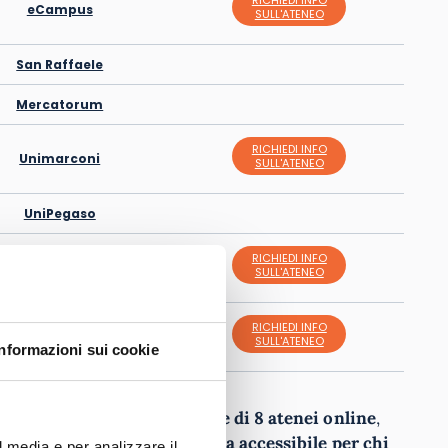
RICHIEDI INFO
eCampus
SULL'ATENEO
San Raffaele
Mercatorum
RICHIEDI INFO
Unimarconi
SULL'ATENEO
UniPegaso
RICHIEDI INFO
IUL
SULL'ATENEO
RICHIEDI INFO
Unitelma
SULL'ATENEO
Informazioni sui cookie
staccate in Liguria un totale di 8 atenei online
,
di movimento
l’offerta formativa accessibile per chi
l media e per analizzare il