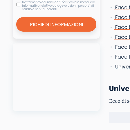
trattamento dei miei dati per ricevere materiale
informativo relativo ad agevolazioni, percorsi di
Facolt
studio e servizi inerenti
Facol
Facolt
Facolt
Facolt
Facolt
Univer
Unive
Ecco di s