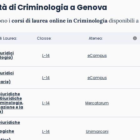
tà di Criminologia a Genova
ono i
corsi di laurea online in Criminologia
disponibili 
di Laurea:
Classe:
Ateneo:
iuridici
L-14
eCampus
logia)
iuridici
L-14
eCampus
arie)
Giuridiche
 Giuridiche
iminologia,
L-14
Mercatorum
gazione e la
a)
Giuridiche
ogiche
L-14
Unimarconi
tive)