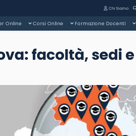
|
Chi Siamo
r Online
Corsi Online
Formazione Docenti
va: facoltà, sedi e