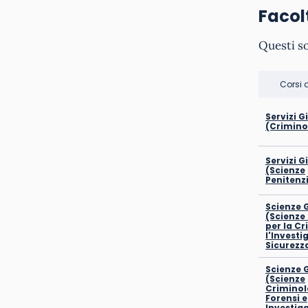
Facol
Questi s
Corsi 
Servizi G
(Crimino
Servizi G
(Scienze
Penitenzi
Scienze 
(Scienze
per la Cr
l'Investi
Sicurezz
Scienze 
(Scienze
Criminol
Forensi e
Investiga