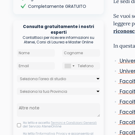
Le sedi d
Completamente GRATUITO
Se vuoi s
leggere p
Consulta gratuitamente i nostri
riconosc
esperti
Contattaci per ricevere informazioni su
Atenei, Corsi di Laurea e Master Online
In questa
Univer
Univer
Facolt
Facol
Facol
Facol
Facolt
Ho letto e accetto
Termini e Condizioni Generali
del Servizio AteneiOnline
Facol
Ho letto l'
Informativa Privacy
e acconsento al