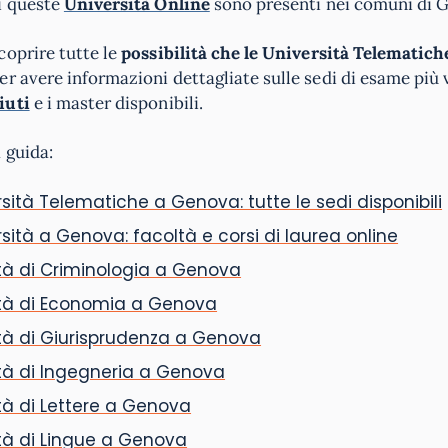
i queste
Università Online
sono presenti nei comuni di G
coprire tutte le
possibilità che le Università Telematic
er avere informazioni dettagliate sulle sedi di esame più vi
iuti
e i master disponibili.
 guida:
sità Telematiche a Genova: tutte le sedi disponibili
sità a Genova: facoltà e corsi di laurea online
à di Criminologia a Genova
tà di Economia a Genova
tà di Giurisprudenza a Genova
tà di Ingegneria a Genova
à di Lettere a Genova
tà di Lingue a Genova