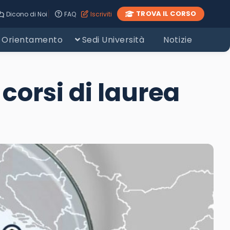
|
TROVA IL CORSO
Dicono di Noi
FAQ
Iscriviti
Orientamento
Sedi Università
Notizie
 corsi di laurea