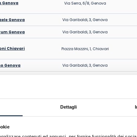
 Genova
Via Serra, 6/8, Genova
aele Genova
Via Garibaldi, 3, Genova
rum Genova
Via Garibaldi, 3, Genova
ni Chiavari
Piazza Mazzini, 1, Chiavari
so Genova
Via Garibaldi, 3, Genova
va
Via XXV aprile, 4-10/B, Genova
a Genova
Via Martin Piaggio, 17, Genova
Dettagli
ookie
uesti atenei, a
livello regionale sono presenti con sedi di
no ben 11 sedi fisiche. Per chi ha maggiore possibilità 
nalizzare contenuti ed annunci, per fornire funzionalità dei socia