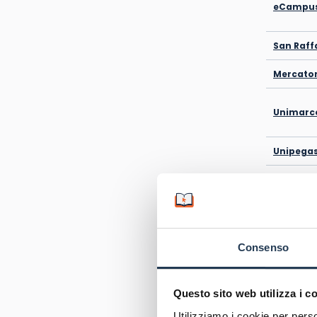
eCampus
San Raff
Mercato
Unimarco
Unipega
IUL Geno
Unitelm
Consenso
Questo sito web utilizza i c
Oltre a q
che vanta
Utilizziamo i cookie per perso