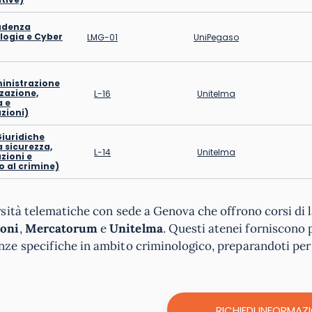
udenza
logia e Cyber
LMG-01
UniPegaso
inistrazione
zazione,
L-16
Unitelma
a e
zioni)
Giuridiche
 sicurezza,
L-14
Unitelma
zioni e
o al crimine)
sità telematiche con sede a Genova che offrono corsi di 
oni
,
Mercatorum
e
Unitelma
. Questi atenei forniscono 
e specifiche in ambito criminologico, preparandoti per un
RICHIEDI INFORMAZI