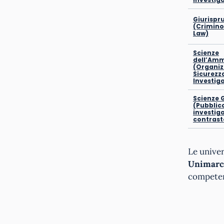
Giurispr
(Crimino
Law)
Scienze
dell’Amm
(Organiz
Sicurezz
Investiga
Scienze 
(Pubblica
investiga
contrast
Le univer
Unimarc
competenz