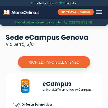
Eccellente 4.8 su 5
Trustpilot
TROVA IL CORSO
333 79 41 245
Sportello Orientamento gratuito
Sede eCampus Genova
Via Serra, 6/8
RICHIEDI INFO SULL'ATENEO
eCampus
Università Telematica e-Campus
Offerta formativa