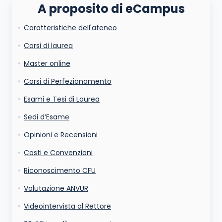
A proposito di eCampus
Caratteristiche dell'ateneo
La tua email sarà utilizzata per comunicarti se qualcuno risponde al tuo commento
e non sarà pubblicata. Dichiari di avere preso visione e di accettare quanto previsto
dalla
informativa privacy
. Pubblicando questo commento dai il consenso affinché un
Corsi di laurea
cookie salvi i tuoi dati (nome, email) per il prossimo commento.
Ho letto e acconsento l'
informativa
sulla privacy
Master online
conferma e pubblica
Acconsento all'uso dei miei dati da parte di terzi per
Corsi di Perfezionamento
finalità di marketing diretto con modalità
automatizzate o tradizionali
Esami e Tesi di Laurea
Sedi d’Esame
Opinioni e Recensioni
Costi e Convenzioni
Riconoscimento CFU
Valutazione ANVUR
Videointervista al Rettore