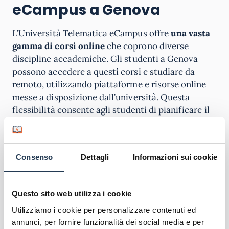
eCampus a Genova
L’Università Telematica eCampus offre
una vasta
gamma di corsi online
che coprono diverse
discipline accademiche. Gli studenti a Genova
possono accedere a questi corsi e studiare da
remoto, utilizzando piattaforme e risorse online
messe a disposizione dall’università. Questa
flessibilità consente agli studenti di pianificare il
proprio percorso di apprendimento in base alle
proprie esigenze e impegni personali.
Consenso
Dettagli
Informazioni sui cookie
I corsi offerti coprono una vasta gamma di livelli
di istruzione, compresi corsi di laurea triennale,
corsi di laurea magistrale e diplomi. Gli studenti
Questo sito web utilizza i cookie
possono scegliere tra discipline come economia,
Utilizziamo i cookie per personalizzare contenuti ed
scienze sociali, informatica, lingue straniere e
annunci, per fornire funzionalità dei social media e per
molte altre. L’Università Telematica eCampus si