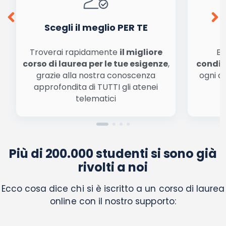
Scegli il meglio PER TE
Troverai rapidamente
il migliore
Be
corso di laurea per le tue esigenze
,
condiz
grazie alla nostra conoscenza
ogni a
approfondita di TUTTI gli atenei
a
telematici
Più di 200.000 studenti si sono già
rivolti a noi
Ecco cosa dice chi si è iscritto a un corso di laurea
online con il nostro supporto: