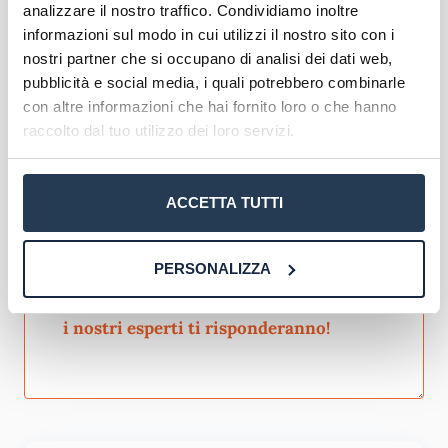
analizzare il nostro traffico. Condividiamo inoltre
impegna a fornire
un’istruzione di alta qualità
informazioni sul modo in cui utilizzi il nostro sito con i
attraverso un corpo docente esperto e risorse
nostri partner che si occupano di analisi dei dati web,
didattiche all’avanguardia.
pubblicità e social media, i quali potrebbero combinarle
con altre informazioni che hai fornito loro o che hanno
Scopri l'offerta formativa
raccolto dal tuo utilizzo dei loro servizi.
Corsi di Laurea eCampus
Master eCampus
ACCETTA TUTTI
Corsi formazione eCampus
PERSONALIZZA