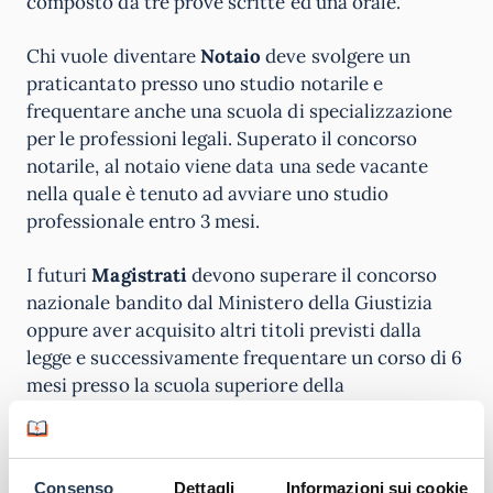
composto da tre prove scritte ed una orale.
Chi vuole diventare
Notaio
deve svolgere un
praticantato presso uno studio notarile e
frequentare anche una scuola di specializzazione
per le professioni legali. Superato il concorso
notarile, al notaio viene data una sede vacante
nella quale è tenuto ad avviare uno studio
professionale entro 3 mesi.
I futuri
Magistrati
devono superare il concorso
nazionale bandito dal Ministero della Giustizia
oppure aver acquisito altri titoli previsti dalla
legge e successivamente frequentare un corso di 6
mesi presso la scuola superiore della
Magistratura, per avere poi una delle possibili
funzioni collegate al suo ruolo.
Consenso
Dettagli
Informazioni sui cookie