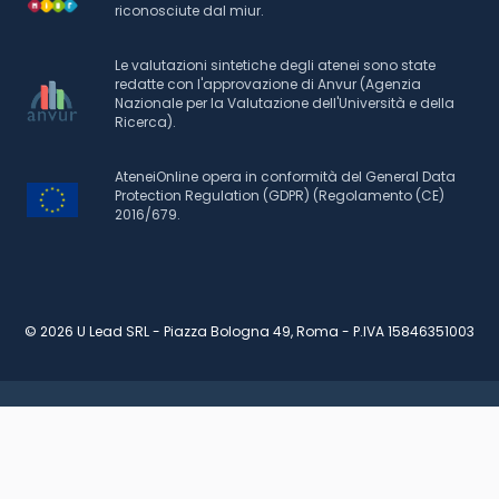
riconosciute dal miur.
Le valutazioni sintetiche degli atenei sono state
redatte con l'approvazione di Anvur (Agenzia
Nazionale per la Valutazione dell'Università e della
Ricerca).
AteneiOnline opera in conformità del General Data
Protection Regulation (GDPR) (Regolamento (CE)
2016/679.
© 2026 U Lead SRL - Piazza Bologna 49, Roma - P.IVA 15846351003
RICHIEDI INFORMAZIONI
PIANO DI STUDI