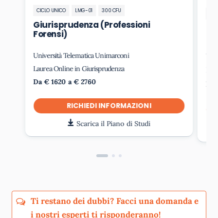
CICLO UNICO
LMG-01
300 CFU
CIC
Giurisprudenza (Professioni
Gi
Forensi)
Università Telematica Unimarconi
Uni
Laurea Online in Giurisprudenza
Lau
Da € 1620 a € 2760
Da 
RICHIEDI INFORMAZIONI
Scarica il Piano di Studi