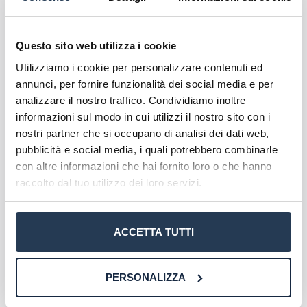
Infine gli
Esperti legali in imprese e in enti
pubblici
devono essere in grado di redigere atti,
conoscere le procedure amministrative, svolgere
Questo sito web utilizza i cookie
pratiche di economia e contabilità, inoltre gestore
Utilizziamo i cookie per personalizzare contenuti ed
il personale e le risorse umane.
annunci, per fornire funzionalità dei social media e per
Requisiti di ammissione
analizzare il nostro traffico. Condividiamo inoltre
informazioni sul modo in cui utilizzi il nostro sito con i
nostri partner che si occupano di analisi dei dati web,
Tra i
requisiti di ammissione
al corso di
pubblicità e social media, i quali potrebbero combinarle
Giurisprudenza dell’Università Unitelma Sapienza
con altre informazioni che hai fornito loro o che hanno
troviamo il diploma di scuola secondaria superiore
raccolto dal tuo utilizzo dei loro servizi.
o un altro titolo equipollente, una buna cultura
generale, attitudine al ragionamento logico-
critico, ottima conoscenza della lingua italiana,
ACCETTA TUTTI
conoscenza di base di nozioni giuridiche di una
lingua straniera.
PERSONALIZZA
Non c’è un test d’ingresso, tuttavia
la
preparazione degli studenti viene verificata