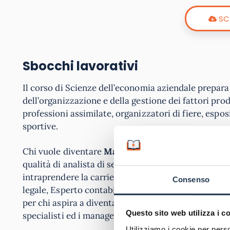
SC
Sbocchi lavorativi
Il corso di Scienze dell’economia aziendale prepara 
dell’organizzazione e della gestione dei fattori produ
professioni assimilate, organizzatori di fiere, espos
sportive.
Chi vuole diventare
Manager
deve essere in grado d
qualità di analista di settore e consulente in strat
intraprendere la carriera
Contabile
, ricordiamo che
Consenso
legale, Esperto contabile e Ragioniere commercialist
per chi aspira a diventare
Economo
o
Tesoriere
, q
Questo sito web utilizza i c
specialisti ed i manager.
Utilizziamo i cookie per perso