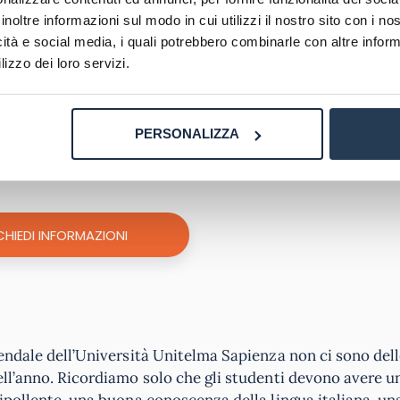
attori produttivi
devono essere in grado di controllare e
inoltre informazioni sul modo in cui utilizzi il nostro sito con i n
 del lavoro umano e degli impianti, nonché la logistica e i
icità e social media, i quali potrebbero combinarle con altre inform
i specialisti nello sviluppo di strategie e di ricerche di 
lizzo dei loro servizi.
onali assimilate
devono avere una grande conoscenza in a
 architettonico ed enogastronomico, infine gli
Organizzato
trutture sportive
devono essere in grado di fornire adegua
PERSONALIZZA
citati.
CHIEDI INFORMAZIONI
endale dell’Università Unitelma Sapienza non ci sono del
ell’anno. Ricordiamo solo che gli studenti devono avere 
uipollente, una buona conoscenza della lingua italiana, un