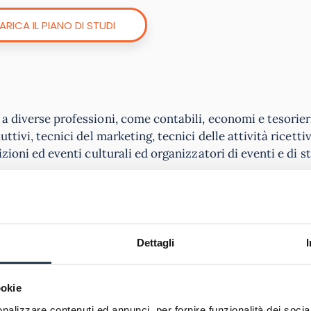
ARICA IL PIANO DI STUDI
a diverse professioni, come contabili, economi e tesorieri
ttivi, tecnici del marketing, tecnici delle attività ricetti
izioni ed eventi culturali ed organizzatori di eventi e di s
i operare nelle imprese multinazionali e nelle PMI innova
egia aziendale e trasferimento tecnologico. Invece per chi 
 l’esercizio delle professioni di Consulente del lavoro, Re
Dettagli
a è regolamentato dalle leggi dello Stato. Sia in questo c
uesto tipo di laurea intende formare persone in grado di as
ookie
nalizzare contenuti ed annunci, per fornire funzionalità dei socia