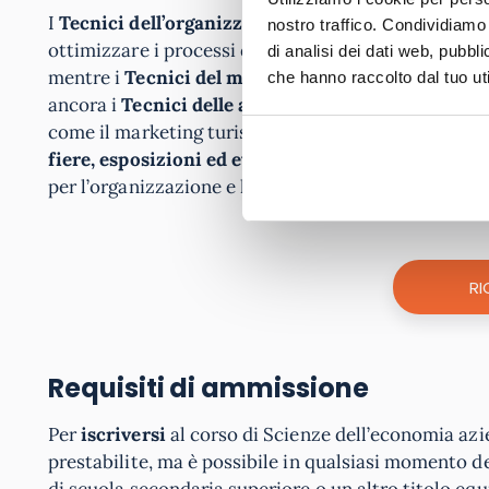
I
Tecnici dell
’organizzazione e della gestione dei f
nostro traffico. Condividiamo 
ottimizzare i processi di produzione, la produttività
di analisi dei dati web, pubbl
mentre i
Tecnici del marketing
possono assistere gl
che hanno raccolto dal tuo uti
ancora i
Tecnici delle attività ricettive e professi
come il marketing turistico, ambientale, artistico,
fiere, esposizioni ed eventi culturali
, nonché
di s
per l’organizzazione e la gestione degli eventi sopra
RI
Requisiti di ammissione
Per
iscriversi
al corso di Scienze dell’economia azi
prestabilite, ma è possibile in qualsiasi momento d
di scuola secondaria superiore o un altro titolo eq