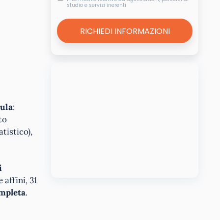
studio e servizi inerenti
cula
:
to
tistico),
i
 affini, 31
ompleta
.