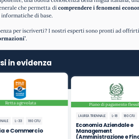
generale che permetta di
comprendere i fenomeni econom
informatiche di base.
nza per iscriverti? I nostri esperti sono pronti ad offrirt
ormazioni’
.
si in evidenza
Retta agevolata
Piano di pagamento flessi
LAUREA TRIENNALE
L-18
180 CFU
NNALE
L-33
180 CFU
Economia Aziendale e
ia e Commercio
Management
(Amministrazione e Fin