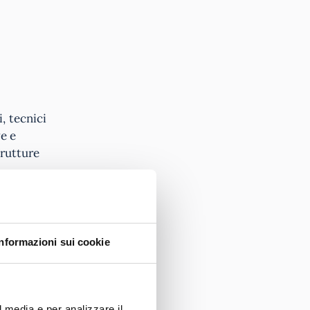
, tecnici
ve e
trutture
tive, in
vuole
visore
Informazioni sui cookie
aso, sia
sistere gli
l media e per analizzare il