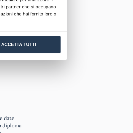
ostri partner che si occupano
 costi,
azioni che hai fornito loro o
mercato. E
mbiti
ri di
ti servizi
ACCETTA TUTTI
le date
un diploma
a