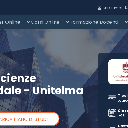
|
Chi Siamo
r Online
Corsi Online
Formazione Docenti
Scienze
dale - Unitelma
Tipo
Laure
Class
L-18
ARICA PIANO DI STUDI
Cost