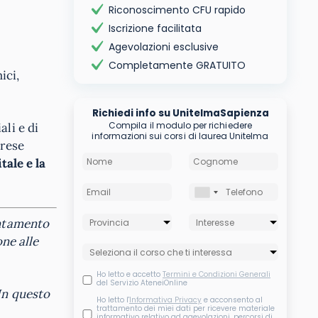
Riconoscimento CFU rapido
Iscrizione facilitata
Agevolazioni esclusive
Completamente GRATUITO
ici,
Richiedi info su UnitelmaSapienza
Compila il modulo per richiedere
ali e di
informazioni sui corsi di laurea Unitelma
prese
tale e la
entamento
one alle
Ho letto e accetto
Termini e Condizioni Generali
del Servizio AteneiOnline
In questo
Ho letto l'
Informativa Privacy
e acconsento al
trattamento dei miei dati per ricevere materiale
informativo relativo ad agevolazioni, percorsi di