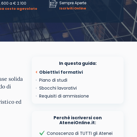
Sempre Aperte
1.600
a
€ 2.100
Iscriviti Online
ica costo agevolato
In questa guida:
Obiettivi formativi
ase solida
Piano di studi
do di
Sbocchi lavorativi
Requisiti di ammissione
istico ed
Perché iscriversi con
AteneiOnline.it:
Conoscenza di TUTTI gli Atenei