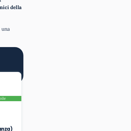
ici della
i una
bile
anza)