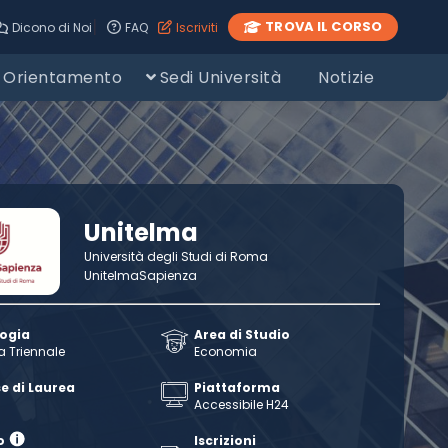
|
TROVA IL CORSO
Dicono di Noi
FAQ
Iscriviti
Orientamento
Sedi Università
Notizie
Unitelma
Università degli Studi di Roma
UnitelmaSapienza
logia
Area di Studio
a Triennale
Economia
e di Laurea
Piattaforma
Accessibile H24
o
Iscrizioni