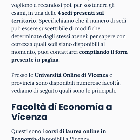
vogliono e recandosi poi, per sostenere gli
esami, in una delle
4 sedi presenti sul
territorio
. Specifichiamo che il numero di sedi
può essere suscettibile di modifiche
determinate dagli stessi atenei: per sapere con
certezza quali sedi siano disponibili al
momento, puoi contattarci
compilando il form
presente in pagina
.
Presso le
Università Online di Vicenza
e
provincia sono disponibili numerose facoltà,
vediamo di seguito quali sono le principali.
Facoltà di Economia a
Vicenza
Questi sono i
corsi di laurea online in
Economia
disponibili a Vicenza: