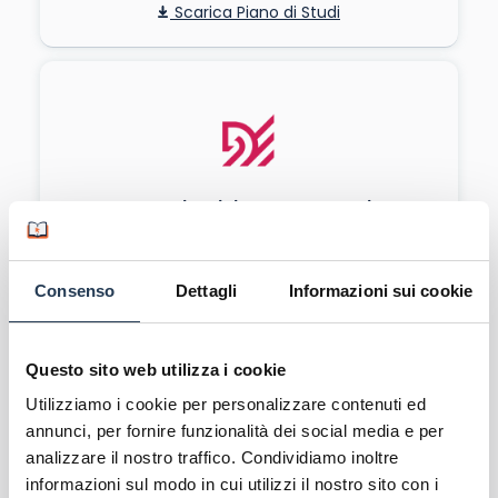
Piano di Studi
Economia, Digital Data Analysis,
Amministrazioni Pubbliche
LM-56
Da € 1788 a € 3600
Consenso
Dettagli
Informazioni sui cookie
RICHIEDI INFO
Piano di Studi
Questo sito web utilizza i cookie
Utilizziamo i cookie per personalizzare contenuti ed
annunci, per fornire funzionalità dei social media e per
analizzare il nostro traffico. Condividiamo inoltre
informazioni sul modo in cui utilizzi il nostro sito con i