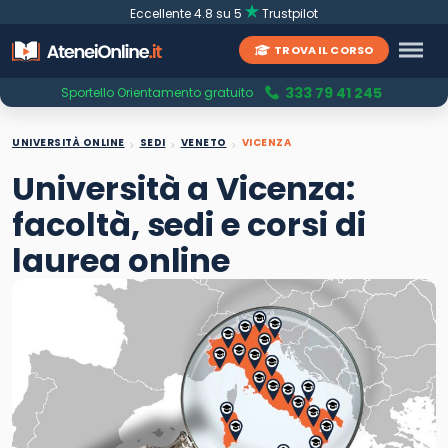
Eccellente 4.8 su 5
Trustpilot
TROVA IL CORSO
333 79 41 245
Sportello Orientamento gratuito
UNIVERSITÀ ONLINE
SEDI
VENETO
VICENZA
Università a Vicenza:
facoltà, sedi e corsi di
laurea online