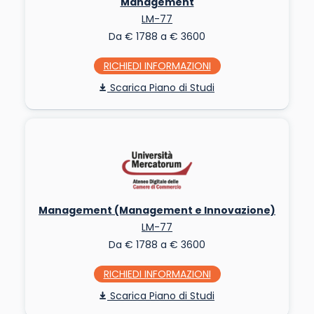
Management
LM-77
Da € 1788 a € 3600
RICHIEDI INFO
Piano di Studi
Management (Management e Innovazione)
LM-77
Da € 1788 a € 3600
RICHIEDI INFO
Piano di Studi