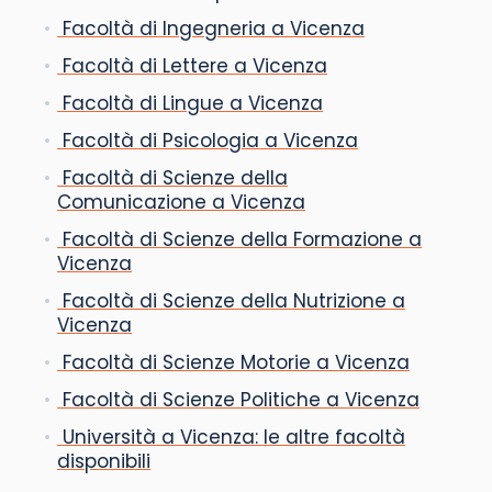
Facoltà di Ingegneria a Vicenza
Facoltà di Lettere a Vicenza
Facoltà di Lingue a Vicenza
Facoltà di Psicologia a Vicenza
Facoltà di Scienze della
Comunicazione a Vicenza
Facoltà di Scienze della Formazione a
Vicenza
Facoltà di Scienze della Nutrizione a
Vicenza
Facoltà di Scienze Motorie a Vicenza
Facoltà di Scienze Politiche a Vicenza
Università a Vicenza: le altre facoltà
disponibili