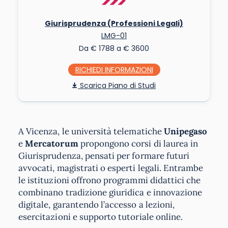
Giurisprudenza (Professioni Legali)
LMG-01
Da € 1788 a € 3600
RICHIEDI INFO
Piano di Studi
A Vicenza, le università telematiche
Unipegaso
e
Mercatorum
propongono corsi di laurea in
Giurisprudenza, pensati per formare futuri
avvocati, magistrati o esperti legali. Entrambe
le istituzioni offrono programmi didattici che
combinano tradizione giuridica e innovazione
digitale, garantendo l’accesso a lezioni,
esercitazioni e supporto tutoriale online.