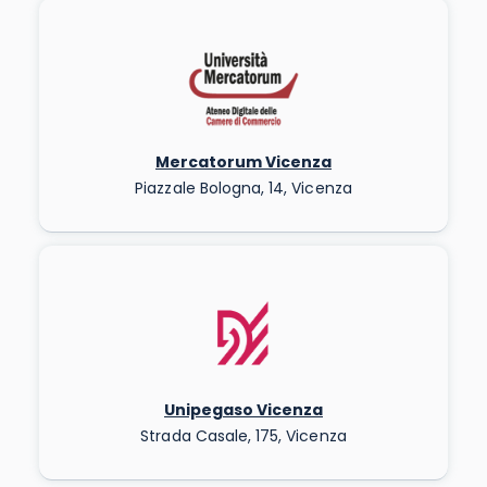
Mercatorum Vicenza
Piazzale Bologna, 14, Vicenza
Unipegaso Vicenza
Strada Casale, 175, Vicenza