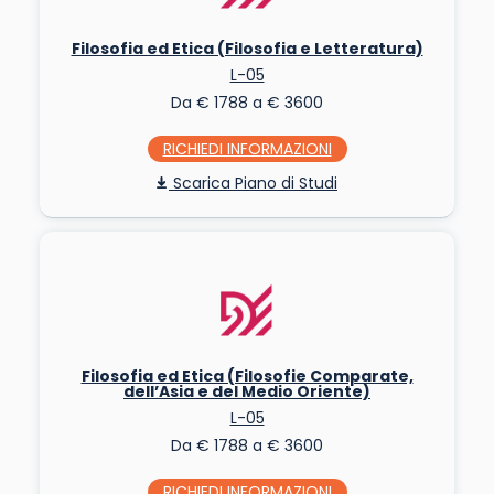
Filosofia ed Etica (Filosofia e Letteratura)
L-05
Da € 1788 a € 3600
RICHIEDI INFO
Piano di Studi
Filosofia ed Etica (Filosofie Comparate,
dell’Asia e del Medio Oriente)
L-05
Da € 1788 a € 3600
RICHIEDI INFO