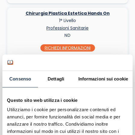
Chirurgia Plastica Estetica Hands On
1° Livello
Professioni Sanitarie
ND
RICHIEDI INFO
Scarica Brochure
Competenze e metodologie didattiche
Consenso
Dettagli
Informazioni sui cookie
dell'animatore digitale
1° Livello
Docenti
Questo sito web utilizza i cookie
€500
Utilizziamo i cookie per personalizzare contenuti ed
RICHIEDI INFO
annunci, per fornire funzionalità dei social media e per
Scarica Brochure
analizzare il nostro traffico. Condividiamo inoltre
informazioni sul modo in cui utilizzi il nostro sito con i