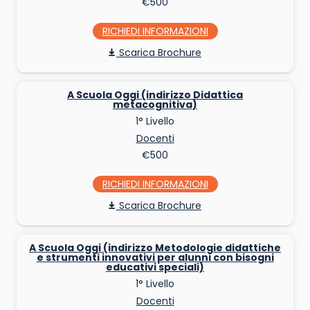
€500
RICHIEDI INFO
Scarica Brochure
A Scuola Oggi (indirizzo Didattica
metacognitiva)
1° Livello
Docenti
€500
RICHIEDI INFO
Scarica Brochure
A Scuola Oggi (indirizzo Metodologie didattiche
e strumenti innovativi per alunni con bisogni
educativi speciali)
1° Livello
Docenti