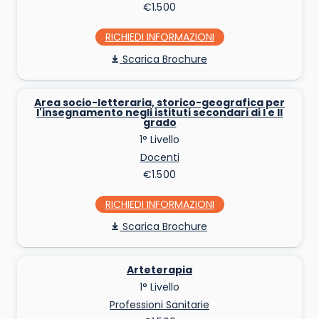
€1.500
RICHIEDI INFO
Scarica Brochure
Area socio-letteraria, storico-geografica per
l'insegnamento negli istituti secondari di I e II
grado
1° Livello
Docenti
€1.500
RICHIEDI INFO
Scarica Brochure
Arteterapia
1° Livello
Professioni Sanitarie