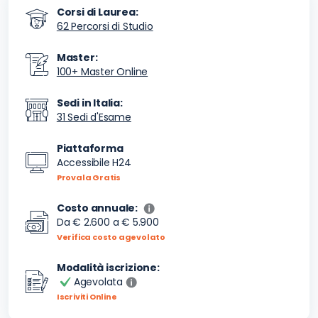
Corsi di Laurea:
62 Percorsi di Studio
Master:
100+ Master Online
Sedi in Italia:
31 Sedi d'Esame
Piattaforma
Accessibile H24
Provala Gratis
Costo annuale:
Da
€ 2.600
a
€ 5.900
Verifica costo agevolato
Modalità iscrizione:
Agevolata
Iscriviti Online