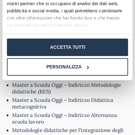
nostri partner che si occupano di analisi dei dati web,
MOSTRA ALTRI MASTER...
pubblicità e social media, i quali potrebbero combinarle
con altre informazioni che hai fornito loro o che hanno
raccolto dal tuo utilizzo dei loro servizi.
Oltre a quelli presenti in tabella, eCampus eroga
anche una serie di
Master dedicati al Mondo
Scuola
e per l’accesso alle
classi di concorso per
ACCETTA TUTTI
l’insegnamento
:
Area Scuola
PERSONALIZZA
Management della Scuola: il DSGA
Master a Scuola Oggi – Indirizzo Metodologie
didattiche (BES)
Master a Scuola Oggi – Indirizzo Didattica
metacognitiva
Master a Scuola Oggi – Indirizzo Alternanza
scuola lavoro
Metodologie didattiche per l’integrazione degli