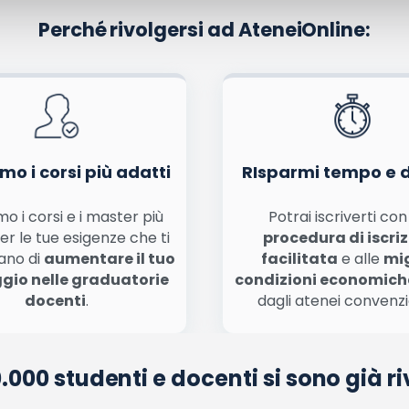
Perché rivolgersi ad AteneiOnline:
La tua email sarà utilizzata per comunicarti se qualcuno risponde al tuo commento e non sarà pubblicata. Dichiari di avere preso visione e di accettare quanto previsto dalla
informa
ome, email) per il prossimo commento.
nferma e pubblica
di marketing diretto con modalità automatizzate o tradizionali
mo i corsi più adatti
RIsparmi tempo e 
o i corsi e i master più
Potrai iscriverti co
er le tue esigenze che ti
procedura di iscri
ano di
aumentare il tuo
facilitata
e alle
mig
gio nelle graduatorie
condizioni economich
docenti
.
dagli atenei convenzi
0.000 studenti e docenti si sono già riv