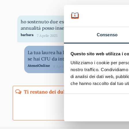
ho sostenuto due esami di geografia economica nell
annualità posso insegnare sulla classe a21
Consenso
barbara
7 Aprile 2025
La tua laurea ha l'accesso alla classe di concors
Questo sito web utilizza i c
form pr
se hai CFU da integrare, compilando il
Utilizziamo i cookie per perso
AteneiOnline
8 Aprile 2025
nostro traffico. Condividiamo 
di analisi dei dati web, pubbl
che hanno raccolto dal tuo uti