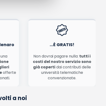
tiva privacy
.
denaro
…È GRATIS!
n una
Non dovrai pagare nulla:
tutti i
zione
costi del nostro servizio sono
liori
già coperti
dai contributi delle
e
offerte
università telematiche
onati.
convenzionate.
olti a noi