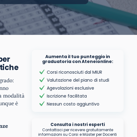
Aumenta il tuo punteggio in
per
graduatoria con Ateneionline:
ttiche
Corsi riconosciuti dal MIUR
 grado:
Valutazione del piano di studi
anno
Agevolazioni esclusive
La modalità
Iscrizione facilitata
Dunque è
Nessun costo aggiuntivo
Consulta i nostri esperti
enze
Contattaci per ricevere gratuitamente
informazioni su Corsi e Master per Docenti