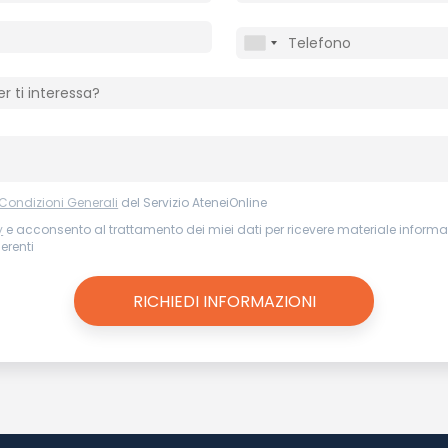
 Condizioni Generali
del Servizio AteneiOnline
y
e acconsento al trattamento dei miei dati per ricevere materiale informat
nerenti