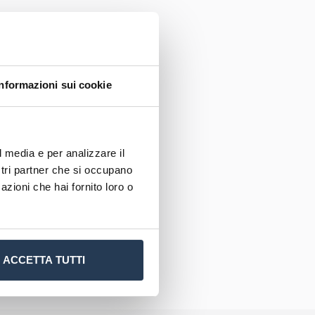
ue
ispondi
Informazioni sui cookie
entatori
l media e per analizzare il
Quote
ostri partner che si occupano
azioni che hai fornito loro o
ACCETTA TUTTI