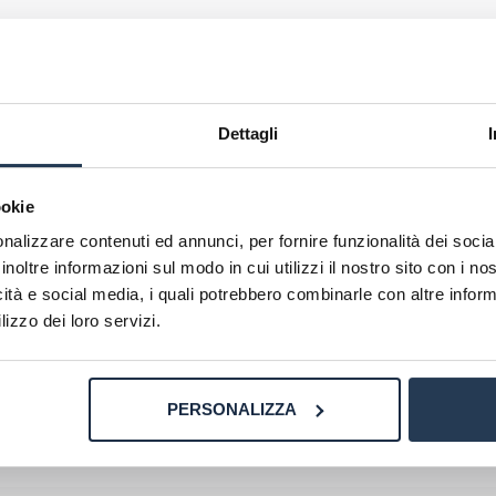
a laurea economia e commercio v.o. precisamente nel 1999, d
R
Dettagli
o: verifica con una valutazione gratuita insieme ai nostri ori
ookie
esente in questa pagina
.
nalizzare contenuti ed annunci, per fornire funzionalità dei socia
inoltre informazioni sul modo in cui utilizzi il nostro sito con i n
icità e social media, i quali potrebbero combinarle con altre inform
lizzo dei loro servizi.
PERSONALIZZA