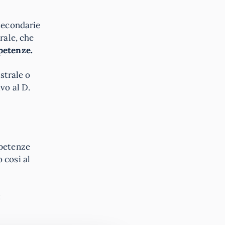
 secondarie
rale, che
petenze.
strale o
vo al D.
mpetenze
 così al
: