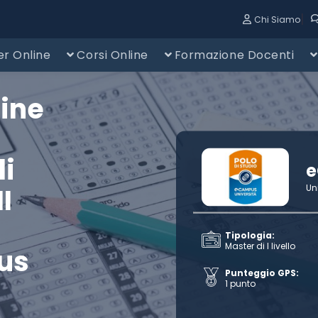
|
Chi Siamo
r Online
Corsi Online
Formazione Docenti
line
li
I
Un
Tipologia:
Master di I livello
us
Punteggio GPS:
1 punto