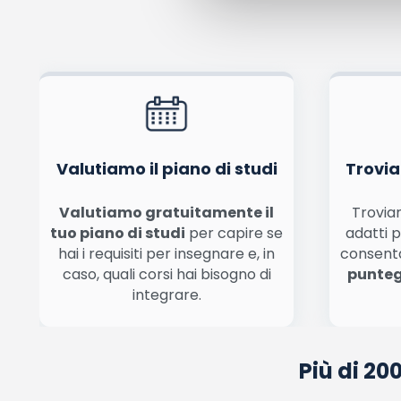
Pubblicando questo commento dai il consenso affinché un cookie salvi i tuoi dati (n
Ho letto e acconsento l'
informativa
sulla privacy
co
Acconsento all'uso dei miei dati da parte di terzi per finalità 
Valutiamo il piano di studi
Trovia
Valutiamo gratuitamente il
Troviam
tuo piano di studi
per capire se
adatti p
hai i requisiti per insegnare e, in
consent
caso, quali corsi hai bisogno di
punteg
integrare.
Più di 20