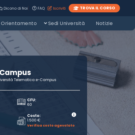
|
TROVA IL CORSO
Dicono di Noi
FAQ
Iscriviti
Orientamento
Sedi Università
Notizie
eCampus
iversità Telematica e-Campus
CFU:
60
Costo:
1.500 €
Verifica costo agevolato