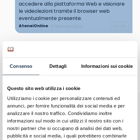
accedere alla piattaforma Web e visionare
le videolezioni tramite il browser web
eventualmente presente.
AteneiOnline
Quote
11 Gennaio 2022
Consenso
Dettagli
Informazioni sui cookie
Questo sito web utilizza i cookie
Utilizziamo i cookie per personalizzare contenuti ed
Perché rivolgersi ad AteneiOnline:
annunci, per fornire funzionalità dei social media e per
analizzare il nostro traffico. Condividiamo inoltre
La tua email sarà utilizzata per comunicarti se qualcuno risponde al tuo
commento e non sarà pubblicata. Dichiari di avere preso visione e di
informazioni sul modo in cui utilizzi il nostro sito con i
accettare quanto previsto dalla
informativa privacy
. Pubblicando questo
nostri partner che si occupano di analisi dei dati web,
commento dai il consenso affinché un cookie salvi i tuoi dati (nome, email)
per il prossimo commento.
pubblicità e social media, i quali potrebbero combinarle