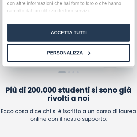
Ho letto e acconsento l'
informativa
sulla privacy
con altre informazioni che hai fornito loro o che hanno
conferma e pubblica
Acconsento all'uso dei miei dati da parte di terzi
raccolto dal tuo utilizzo dei loro servizi.
Scegli il meglio PER TE
per finalità di marketing diretto con modalità
automatizzate o tradizionali
Troverai rapidamente
il migliore
Be
ACCETTA TUTTI
corso di laurea per le tue esigenze
,
condiz
grazie alla nostra conoscenza
ogni a
approfondita di TUTTI gli atenei
a
PERSONALIZZA
telematici
Più di 200.000 studenti si sono già
rivolti a noi
Ecco cosa dice chi si è iscritto a un corso di laurea
online con il nostro supporto: