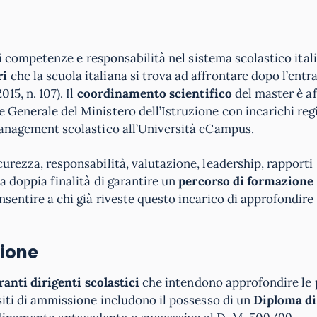
ioni competenze e responsabilità nel sistema scolastico ita
ri
che la scuola italiana si trova ad affrontare dopo l’entra
15, n. 107). Il
coordinamento scientifico
del master è af
 Generale del Ministero dell’Istruzione con incarichi reg
 management scolastico all’Università eCampus.
curezza, responsabilità, valutazione, leadership, rapporti
la doppia finalità di garantire un
percorso di formazione
nsentire a chi già riveste questo incarico di approfondire 
sione
iranti dirigenti scolastici
che intendono approfondire le p
isiti di ammissione includono il possesso di un
Diploma di