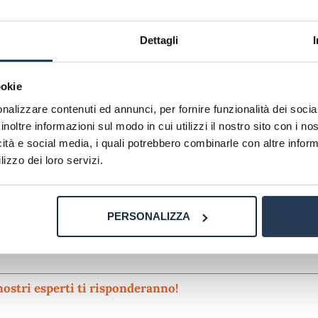
sa di studio atenei-online da 2000. Vincendo questa, sarei
Dettagli
scolastici. Per partecipare alla borsa di studio, però, devo e
ookie
R
nalizzare contenuti ed annunci, per fornire funzionalità dei socia
inoltre informazioni sul modo in cui utilizzi il nostro sito con i n
Talenti per l'e-learning promossa da AteneiOnline
pre
icità e social media, i quali potrebbero combinarle con altre inform
 di validità, rilasciato dal proprio ateneo. Deve inoltre avere 
lizzo dei loro servizi.
n tutor o professore universitario del proprio ateneo di app
il candidato ritiene di essere meritevole della ricezione dell
uire di essa.
PERSONALIZZA