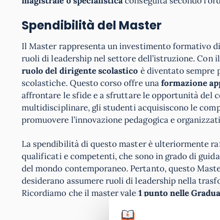
magistrale o specialistica
conseguita secondo l’or
Spendibilità del Master
Il Master rappresenta un investimento formativo d
ruoli di leadership nel settore dell’istruzione. Con il
ruolo del dirigente scolastico
è diventato sempre pi
scolastiche. Questo corso offre una
formazione app
affrontare le sfide e a sfruttare le opportunità d
multidisciplinare, gli studenti acquisiscono le com
promuovere l’innovazione pedagogica e organizzati
La spendibilità di questo master è ulteriormente ra
qualificati e competenti, che sono in grado di guida
del mondo contemporaneo. Pertanto, questo Master 
desiderano assumere ruoli di leadership nella trasf
Ricordiamo che il master vale
1 punto nelle Gradu