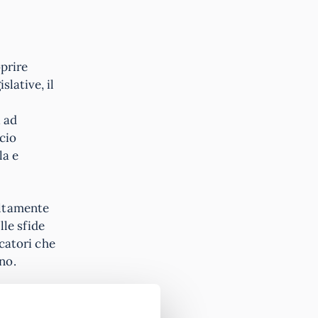
prire
slative, il
i ad
cio
la e
altamente
lle sfide
catori che
no.