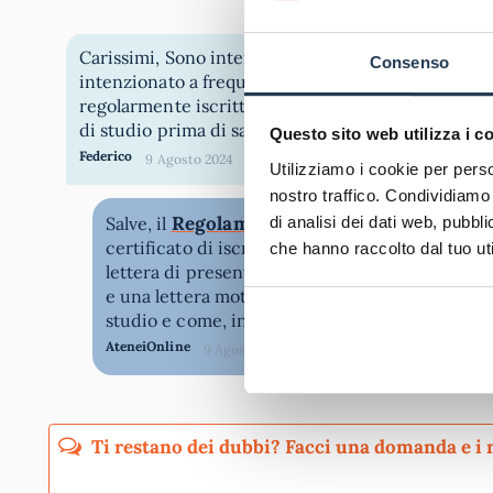
Carissimi, Sono interessato a partecipare alla bor
Consenso
intenzionato a frequentare il master per dirigenti 
regolarmente iscritto all’ateneo. Come posso fare? È possibile iscrivermi all’ateneo ed attendere il responso della borsa
di studio prima di saldare il costo del master?
Questo sito web utilizza i c
Federico
9 Agosto 2024
Utilizziamo i cookie per perso
nostro traffico. Condividiamo 
Regolamento della borsa di Studio 
Salve, il
di analisi dei dati web, pubbl
certificato di iscrizione all’università, in corso
che hanno raccolto dal tuo uti
lettera di presentazione scritta e firmata da u
e una lettera motivazionale che illustri perché 
studio e come, in caso di vittoria, intende usufr
AteneiOnline
9 Agosto 2024