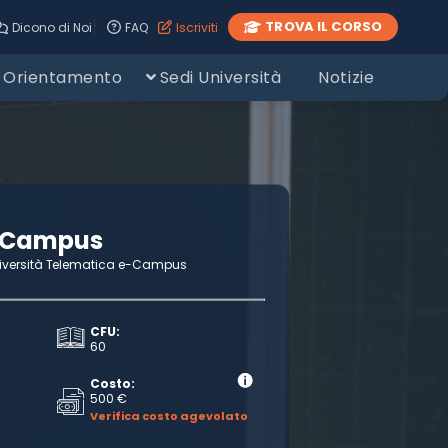
|
TROVA IL CORSO
Dicono di Noi
FAQ
Iscriviti
Orientamento
Sedi Università
Notizie
eCampus
iversità Telematica e-Campus
CFU:
60
Costo:
500 €
Verifica costo agevolato