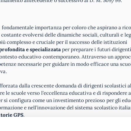
dinamento antecedente o successivo al D. M. 509/99.
i fondamentale importanza per coloro che aspirano a rico
 costante evolversi delle dinamiche sociali, culturali e legi
ù complesso e cruciale per il successo delle istituzioni
rofondita e specializzata
per preparare i futuri dirigent
el contesto educativo contemporaneo. Attraverso un approc
petenze necessarie per guidare in modo efficace una scuo
va.
fforzata dalla crescente domanda di dirigenti scolastici 
re le scuole verso l’eccellenza educativa e di rispondere a
si configura come un investimento prezioso per gli edu
ormazione e nell’innovazione del sistema scolastico italia
atorie GPS
.