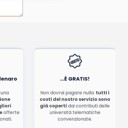
tiva privacy
.
denaro
…È GRATIS!
n una
Non dovrai pagare nulla:
tutti i
zione
costi del nostro servizio sono
liori
già coperti
dai contributi delle
e
offerte
università telematiche
onati.
convenzionate.