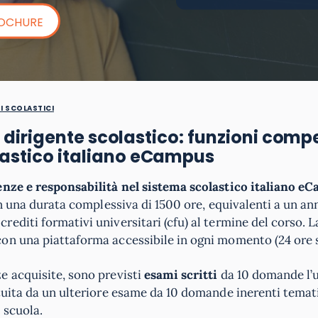
ROCHURE
I SCOLASTICI
 Il dirigente scolastico: funzioni com
lastico italiano eCampus
enze e responsabilità nel sistema scolastico italiano e
on una durata complessiva di 1500 ore, equivalenti a un an
editi formativi universitari (cfu) al termine del corso. 
on una piattaforma accessibile in ogni momento (24 ore s
e acquisite, sono previsti
esami scritti
da 10 domande l’
tuita da un ulteriore esame da 10 domande inerenti temat
 scuola.