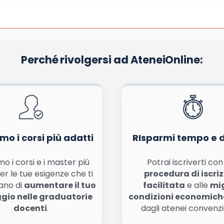
Perché rivolgersi ad AteneiOnline:
La tua email sarà utilizzata per comunicarti se qualcuno risponde al tuo commento e non sarà pubblicata. Dichiari di avere preso visione e di accettare quanto previsto dalla
informa
ome, email) per il prossimo commento.
nferma e pubblica
di marketing diretto con modalità automatizzate o tradizionali
mo i corsi più adatti
RIsparmi tempo e 
o i corsi e i master più
Potrai iscriverti co
er le tue esigenze che ti
procedura di iscri
ano di
aumentare il tuo
facilitata
e alle
mig
gio nelle graduatorie
condizioni economich
docenti
.
dagli atenei convenzi