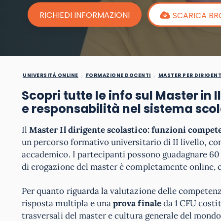
RICHIEDI INFORMAZIONI
SCARICA B
UNIVERSITÀ ONLINE
FORMAZIONE DOCENTI
MASTER PER DIRIGENT
Scopri tutte le info sul Master in
e responsabilità nel sistema sco
Il
Master Il dirigente scolastico: funzioni compet
un percorso formativo universitario di II livello, c
accademico. I partecipanti possono guadagnare 60 cr
di erogazione del master è completamente online, c
Per quanto riguarda la valutazione delle competenz
risposta multipla e una
prova finale
da 1 CFU costi
trasversali del master e cultura generale del mondo