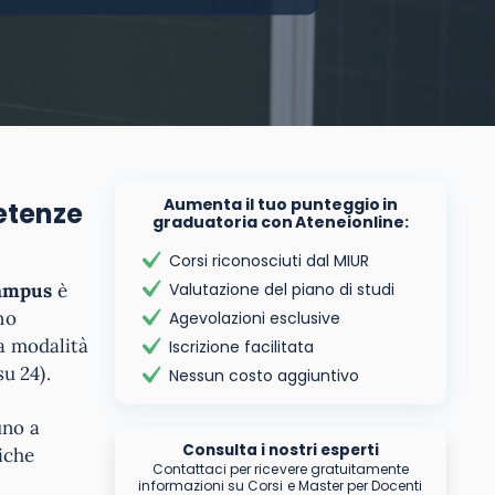
Aumenta il tuo punteggio in
petenze
graduatoria con Ateneionline:
Corsi riconosciuti dal MIUR
Campus
è
Valutazione del piano di studi
no
Agevolazioni esclusive
La modalità
Iscrizione facilitata
u 24).
Nessun costo aggiuntivo
uno a
Consulta i nostri esperti
iche
Contattaci per ricevere gratuitamente
informazioni su Corsi e Master per Docenti