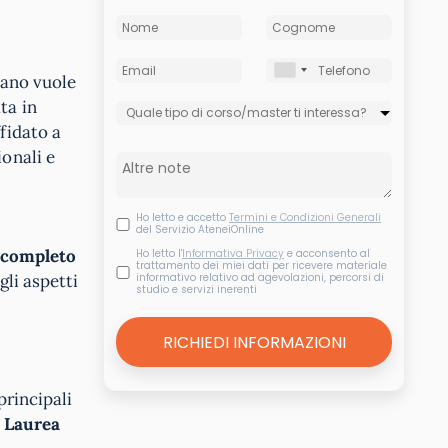
liano vuole
ta in
fidato a
ionali e
Ho letto e accetto
Termini e Condizioni Generali
del Servizio AteneiOnline
 completo
Ho letto l'
Informativa Privacy
e acconsento al
trattamento dei miei dati per ricevere materiale
gli aspetti
informativo relativo ad agevolazioni, percorsi di
studio e servizi inerenti
rincipali
 Laurea