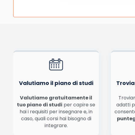
Pubblicando questo commento dai il consenso affinché un cookie salvi i tuoi dati (n
Ho letto e acconsento l'
informativa
sulla privacy
co
Acconsento all'uso dei miei dati da parte di terzi per finalità 
Valutiamo il piano di studi
Trovia
Valutiamo gratuitamente il
Troviam
tuo piano di studi
per capire se
adatti p
hai i requisiti per insegnare e, in
consent
caso, quali corsi hai bisogno di
punteg
integrare.