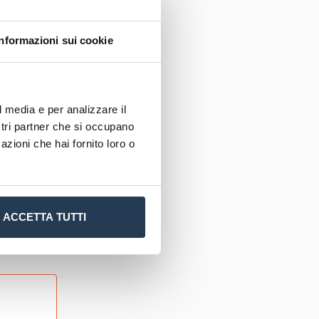
Informazioni sui cookie
ssere
ispondi
l media e per analizzare il
ostri partner che si occupano
vede un
azioni che hai fornito loro o
una
artenenza
a borsa di
ACCETTA TUTTI
Quote