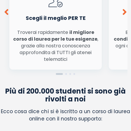
Acconsento all'uso dei miei dati da parte di terzi per
finalità di marketing diretto con modalità
automatizzate o tradizionali
Scegli il meglio PER TE
Troverai rapidamente
il migliore
Be
corso di laurea per le tue esigenze
,
condiz
grazie alla nostra conoscenza
ogni a
approfondita di TUTTI gli atenei
a
telematici
Più di 200.000 studenti si sono già
rivolti a noi
Ecco cosa dice chi si è iscritto a un corso di laurea
online con il nostro supporto: