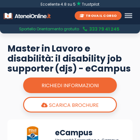
Eccellente 4.8 su 5
Trustpilot
TROVA IL CORSO
333 79 41 245
Sportello Orientamento gratuito
Master in Lavoro e
disabilità: il disability job
supporter (djs) - eCampus
RICHIEDI INFORMAZIONI
SCARICA BROCHURE
eCampus