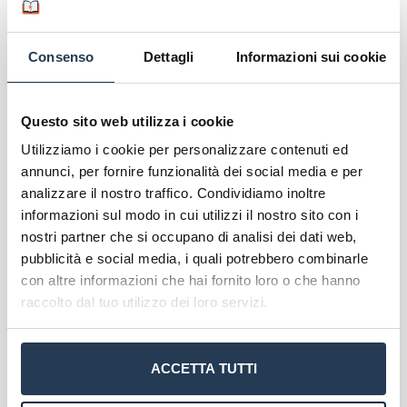
attivamente all’inclusione e alla sensibilizzazione.
Consenso
Dettagli
Informazioni sui cookie
Buon pomeriggio, sono Eleonora ed il master
Questo sito web utilizza i cookie
Lavoro e disabilità: Il disability job supporter
(DJS) ha catturato la mia attenzione. Mi
Utilizziamo i cookie per personalizzare contenuti ed
piacerebbe dunque ricevere info di dettaglio
annunci, per fornire funzionalità dei social media e per
riguardo struttura del corso - offerta formativa
analizzare il nostro traffico. Condividiamo inoltre
- calendario lezioni seminari e laboratori Nel
informazioni sul modo in cui utilizzi il nostro sito con i
ringraziare per l'attenzione ed il tempo
nostri partner che si occupano di analisi dei dati web,
dedicato, rimango dunque disponibile per
pubblicità e social media, i quali potrebbero combinarle
aggiornamenti Distinti Saluti, Eleonora Latini
con altre informazioni che hai fornito loro o che hanno
Eleonora
Rispondi
2 Marzo 2025
raccolto dal tuo utilizzo dei loro servizi.
Contatta subito i nostri orientatori
compilando il form presente in questa
ACCETTA TUTTI
pagina
per avere informazioni più
dettagliate sul master Lavoro e disabilità di