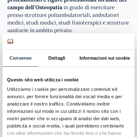
campo dell’Osteopatia
in grado di esercitare
presso strutture poliambulatoriali, ambulatori
medici, studi medici, studi fisioterapici e strutture
sanitarie in ambito privato.
Consenso
Dettagli
Informazioni sui cookie
Questo sito web utilizza i cookie
Utilizziamo i cookie per personalizzare contenuti ed
annunci, per fornire funzionalità dei social media e per
analizzare il nostro traffico. Condividiamo inoltre
informazioni sul modo in cui utilizzi il nostro sito con i
Perché rivolgersi ad AteneiOnline.it:
nostri partner che si occupano di analisi dei dati web,
La tua email sarà utilizzata per comunicarti se qualcuno risponde al tuo commento
e non sarà pubblicata. Dichiari di avere preso visione e di accettare quanto previsto
pubblicità e social media, i quali potrebbero combinarle
dalla
informativa privacy
. Pubblicando questo commento dai il consenso affinché un
con altre informazioni che hai fornito loro o che hanno
cookie salvi i tuoi dati (nome, email) per il prossimo commento.