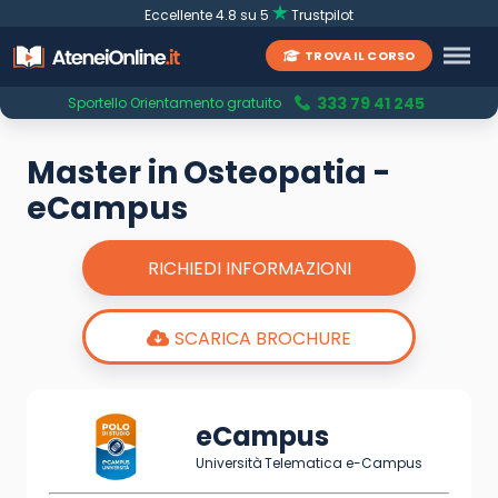
Eccellente 4.8 su 5
Trustpilot
TROVA IL CORSO
333 79 41 245
Sportello Orientamento gratuito
Master in Osteopatia -
eCampus
RICHIEDI INFORMAZIONI
SCARICA BROCHURE
eCampus
Università Telematica e-Campus