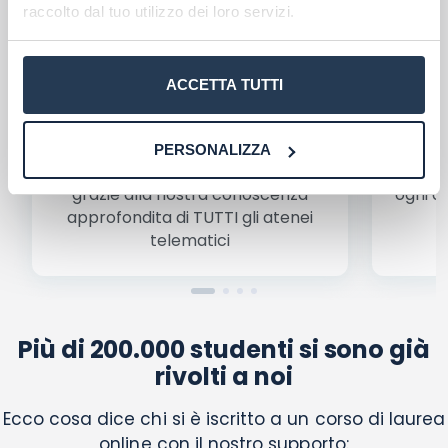
Ho letto e acconsento l'
informativa
sulla privacy
raccolto dal tuo utilizzo dei loro servizi.
conferma e pubblica
Acconsento all'uso dei miei dati da parte di terzi per
finalità di marketing diretto con modalità
automatizzate o tradizionali
ACCETTA TUTTI
Scegli il meglio PER TE
Troverai rapidamente
il migliore
Be
PERSONALIZZA
corso di laurea per le tue esigenze
,
condiz
grazie alla nostra conoscenza
ogni a
approfondita di TUTTI gli atenei
a
telematici
Più di 200.000 studenti si sono già
rivolti a noi
Ecco cosa dice chi si è iscritto a un corso di laurea
online con il nostro supporto: