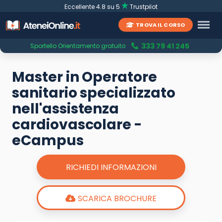
Eccellente 4.8 su 5
Trustpilot
TROVA IL CORSO
333 79 41 245
Sportello Orientamento gratuito
Master in Operatore
sanitario specializzato
nell'assistenza
cardiovascolare -
eCampus
RICHIEDI INFORMAZIONI
SCARICA BROCHURE