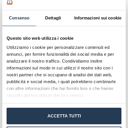
possesso di una
laurea triennale o specialistica in
area sanitaria
. Lauree differenti verranno
valutate, unitamente al Curriculum Vitae, dal
Consenso
Dettagli
Informazioni sui cookie
Comitato Scientifico del Master.
Figure professionali e
Questo sito web utilizza i cookie
sbocchi lavorativi
Utilizziamo i cookie per personalizzare contenuti ed
annunci, per fornire funzionalità dei social media e per
analizzare il nostro traffico. Condividiamo inoltre
I laureati del Master in Operatore Sanitario
informazioni sul modo in cui utilizzi il nostro sito con i
Specializzato nell’Assistenza Cardiovascolare
nostri partner che si occupano di analisi dei dati web,
eCampus potranno ambire a posizioni di rilievo in
pubblicità e social media, i quali potrebbero combinarle
strutture sanitarie pubbliche e private
, dove
con altre informazioni che hai fornito loro o che hanno
potranno mettere a frutto le competenze
raccolto dal tuo utilizzo dei loro servizi.
acquisite durante il percorso formativo.
Le figure professionali formate dal Master
ACCETTA TUTTI
saranno in grado di operare efficacemente in
reparti ospedalieri specializzati in cardiologia e