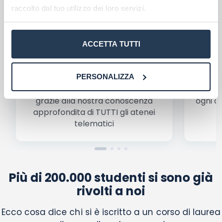
raccolto dal tuo utilizzo dei loro servizi.
Ho letto e acconsento l'
informativa
sulla privacy
conferma e pubblica
Acconsento all'uso dei miei dati da parte di terzi per
finalità di marketing diretto con modalità
ACCETTA TUTTI
automatizzate o tradizionali
Scegli il meglio PER TE
PERSONALIZZA
Troverai rapidamente
il migliore
Be
corso di laurea per le tue esigenze
,
condiz
grazie alla nostra conoscenza
ogni a
approfondita di TUTTI gli atenei
a
telematici
Più di 200.000 studenti si sono già
rivolti a noi
Ecco cosa dice chi si è iscritto a un corso di laurea