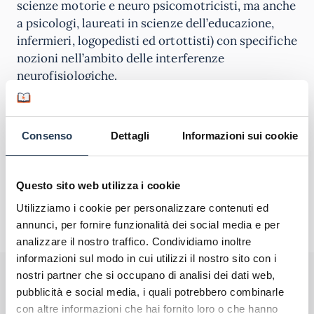
scienze motorie e neuro psicomotricisti, ma anche
a psicologi, laureati in scienze dell’educazione,
infermieri, logopedisti ed ortottisti) con specifiche
nozioni nell’ambito delle interferenze
neurofisiologiche.
Consenso
Dettagli
Informazioni sui cookie
Questo sito web utilizza i cookie
Utilizziamo i cookie per personalizzare contenuti ed
annunci, per fornire funzionalità dei social media e per
analizzare il nostro traffico. Condividiamo inoltre
informazioni sul modo in cui utilizzi il nostro sito con i
nostri partner che si occupano di analisi dei dati web,
Perché rivolgersi ad AteneiOnline:
La tua email sarà utilizzata per comunicarti se qualcuno risponde al tuo commento
pubblicità e social media, i quali potrebbero combinarle
e non sarà pubblicata. Dichiari di avere preso visione e di accettare quanto previsto
dalla
informativa privacy
. Pubblicando questo commento dai il consenso affinché un
con altre informazioni che hai fornito loro o che hanno
cookie salvi i tuoi dati (nome, email) per il prossimo commento.