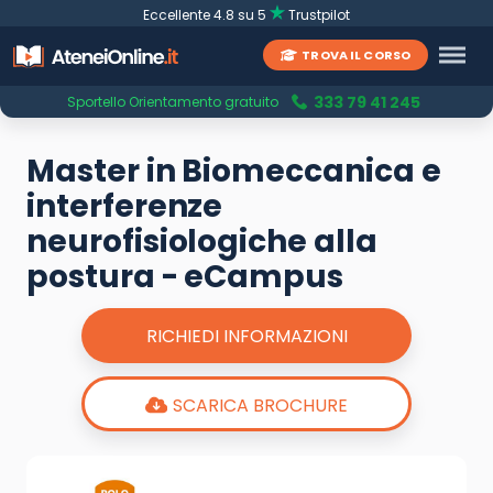
Eccellente 4.8 su 5
Trustpilot
TROVA IL CORSO
333 79 41 245
Sportello Orientamento gratuito
Master in Biomeccanica e
interferenze
neurofisiologiche alla
postura - eCampus
RICHIEDI INFORMAZIONI
SCARICA BROCHURE