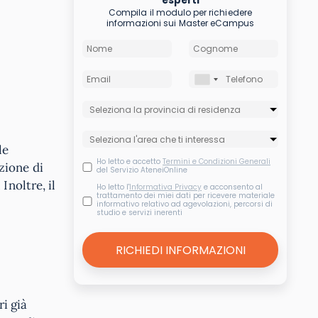
esperti
Compila il modulo per richiedere
informazioni sui Master eCampus
le
Ho letto e accetto
Termini e Condizioni Generali
zione di
del Servizio AteneiOnline
Inoltre, il
Ho letto l'
Informativa Privacy
e acconsento al
trattamento dei miei dati per ricevere materiale
informativo relativo ad agevolazioni, percorsi di
studio e servizi inerenti
ri già