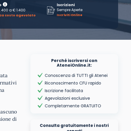
o
Iscrizioni
Sempre Aperte
1.400
a
€ 1.400
Iscriviti Online
ica costo agevolato
Perché iscriversi con
AteneiOnline.it:
rata
Conoscenza di TUTTI gli Atenei
ormativi
Riconoscimento CFU rapido
ma
Iscrizione facilitata
Agevolazioni esclusive
Completamente GRATUITO
ciascuno
sione di
Consulta gratuitamente i nostri