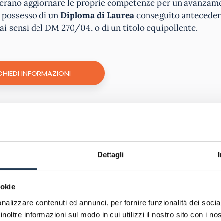
iderano aggiornare le proprie competenze per un avanzam
n possesso di un
Diploma di Laurea
conseguito antecede
ai sensi del DM 270/04, o di un titolo equipollente.
CHIEDI INFORMAZIONI
vorativi
 a concorsi per Funzionari Amministrativi banditi dalle
ne specifica
che rappresenta un titolo spendibile ai fini
Dettagli
 che li rendono idonei per ruoli amministrativi in
vari s
riferimento all’ambito sanitario. Inoltre, il corso offre op
ookie
ervizio, ampliando le loro competenze e preparandoli per r
nalizzare contenuti ed annunci, per fornire funzionalità dei socia
inoltre informazioni sul modo in cui utilizzi il nostro sito con i n