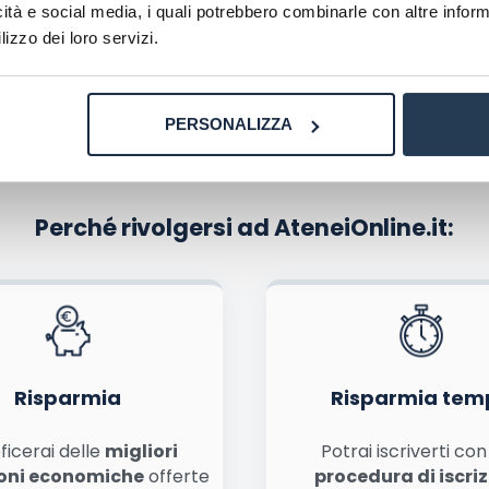
icità e social media, i quali potrebbero combinarle con altre inform
lizzo dei loro servizi.
PERSONALIZZA
Perché rivolgersi ad AteneiOnline.it:
La tua email sarà utilizzata per comunicarti se qualcuno risponde al tuo commento e non sarà pubblicata. Dichiari di avere preso visione e di accettare quanto previsto dalla
informa
ome, email) per il prossimo commento.
nferma e pubblica
di marketing diretto con modalità automatizzate o tradizionali
Risparmia
Risparmia tem
ficerai delle
migliori
Potrai iscriverti co
oni economiche
offerte
procedura di iscri