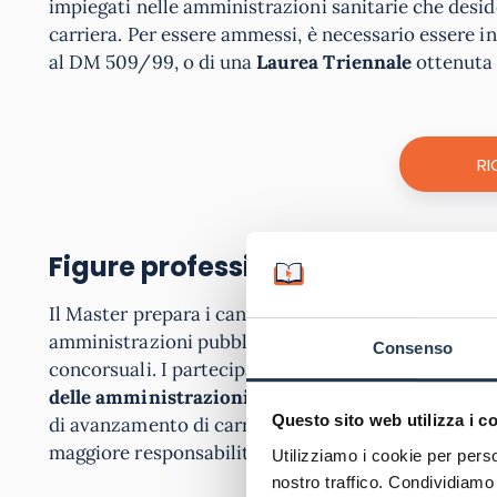
impiegati nelle amministrazioni sanitarie che des
carriera. Per essere ammessi, è necessario essere i
al DM 509/99, o di una
Laurea Triennale
ottenuta 
RI
Figure professionali e Sbocchi La
Il Master prepara i candidati per la partecipazione
amministrazioni pubbliche, fornendo una
formazio
Consenso
concorsuali. I partecipanti acquisiscono competenze
delle amministrazioni pubbliche
, con particolare 
Questo sito web utilizza i c
di avanzamento di carriera per i funzionari già in s
maggiore responsabilità.
Utilizziamo i cookie per perso
nostro traffico. Condividiamo 