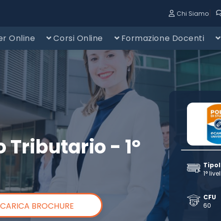
|
Chi Siamo
r Online
Corsi Online
Formazione Docenti
 Tributario - 1°
Tipo
1° live
CFU
SCARICA BROCHURE
60