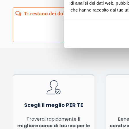
di analisi dei dati web, pubbl
che hanno raccolto dal tuo uti
Pubblicando questo commento dai il consenso affinché un cookie salvi i tuoi dati (n
Ho letto e acconsento l'
informativa
sulla privacy
co
Acconsento all'uso dei miei dati da parte di terzi per finalità 
Scegli il meglio PER TE
Troverai rapidamente
il
Bene
migliore corso di laurea per le
condizi