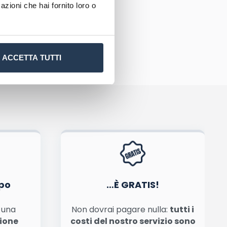
azioni che hai fornito loro o
ACCETTA TUTTI
tiva privacy
.
po
…È GRATIS!
n una
Non dovrai pagare nulla:
tutti i
zione
costi del nostro servizio sono