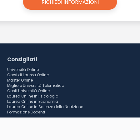
Consigliati
Università Online
Corsi di Laurea Online
Master Online
Migliore Università Telematica
Costi Università Online
Laurea Online in Psicologia
Laurea Online in Economia
Laurea Online in Scienze della Nutrizione
Formazione Docenti
RICHIEDI INFORMAZIONI
SCARICA BROCHURE
© 2026 U Lead SRL - Piazza Bologna 49, Roma - P.IVA 15846351003