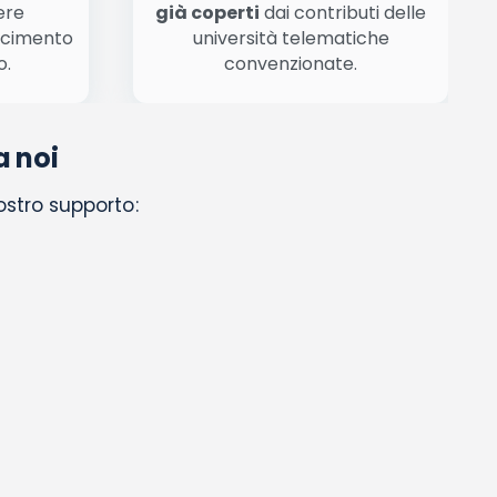
ere
già coperti
dai contributi delle
scimento
università telematiche
o.
convenzionate.
a noi
nostro supporto: