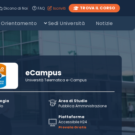
|
TROVA IL CORSO
Dicono di Noi
FAQ
Iscriviti
Orientamento
Sedi Università
Notizie
eCampus
Università Telematica e-Campus
logia
Area di Studio
llo
Pubblica Amministrazione
Piattaforma
Accessibile H24
Provala Gratis