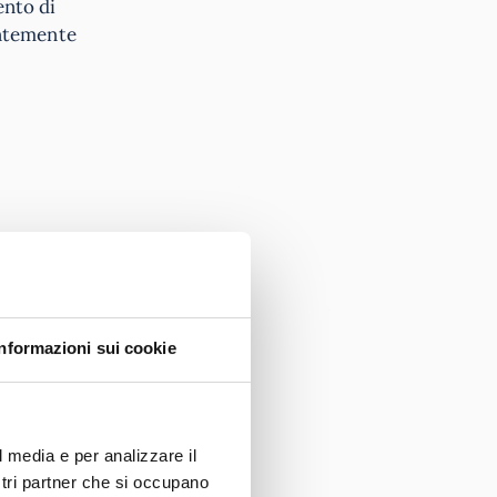
ento di
ntemente
Informazioni sui cookie
ettori
portunità
uoli di
l media e per analizzare il
ostri partner che si occupano