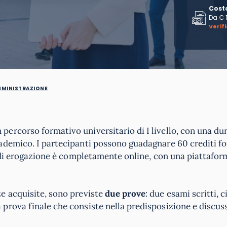
Cost
Da
€ 
Verif
MMINISTRAZIONE
 percorso formativo universitario di I livello, con una du
ademico. I partecipanti possono guadagnare 60 crediti f
à di erogazione è completamente online, con una piattafor
e acquisite, sono previste
due prove
: due esami scritti, 
prova finale che consiste nella predisposizione e discus