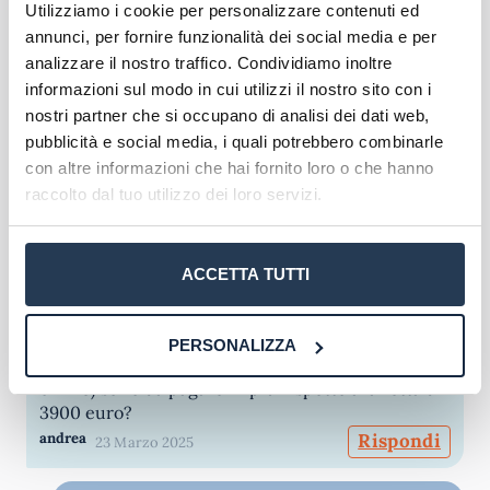
maggiori dettagli in merito al percorso di studi e
Utilizziamo i cookie per personalizzare contenuti ed
chiedere aiuto a tutor e professori.
annunci, per fornire funzionalità dei social media e per
analizzare il nostro traffico. Condividiamo inoltre
Oltre ad essere sede d’esame, presso la
sede
informazioni sul modo in cui utilizzi il nostro sito con i
centrale eCampus di Novedrate
si svolgono le
nostri partner che si occupano di analisi dei dati web,
sessioni di laurea: nel dettaglio la discussione
pubblicità e social media, i quali potrebbero combinarle
della tesi è riservata ai corsi di laurea magistrale e
con altre informazioni che hai fornito loro o che hanno
si svolge in seduta pubblica davanti a un’apposita
raccolto dal tuo utilizzo dei loro servizi.
Commissione. Per quanto riguarda le lauree
triennali, invece, l’elaborato non viene discusso,
tuttavia si tiene una
breve cerimonia di
ACCETTA TUTTI
proclamazione
proprio a Novedrate.
PERSONALIZZA
Ma i 150 euro per ogni esame (nella modalità
online) sono da pagare in più rispetto alla retta di
3900 euro?
andrea
Rispondi
23 Marzo 2025