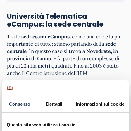
Università Telematica
eCampus: la sede centrale
Tra le
sedi esami eCampus
, ce n’è una che è la più
importante di tutte: stiamo parlando della
sede
centrale
. In questo caso si trova a
Novedrate, in
provincia di Como
, e fa parte di un complesso di
più di 23mila metri quadrati. Fino al 2003 è stato
anche il Centro istruzione dell’IBM.
Si tratta di un vero e proprio
campus immerso nel
verde del parco di Villa Casana
con una
estensione di circa 150mila metri quadrati di cui
Consenso
Dettagli
Informazioni sui cookie
60mila ad uso esclusivo della stessa università.
Nella sede principale è possibile accedere alla
biblioteca, inoltre anche alle segreterie per avere
Questo sito web utilizza i cookie