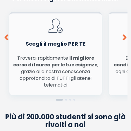
Scegli il meglio PER TE
Troverai rapidamente
il migliore
Be
corso di laurea per le tue esigenze
,
condiz
grazie alla nostra conoscenza
ogni a
approfondita di TUTTI gli atenei
a
telematici
Più di 200.000 studenti si sono già
rivolti a noi