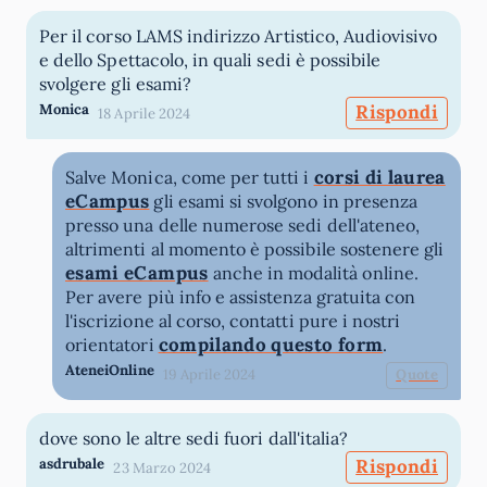
Per il corso LAMS indirizzo Artistico, Audiovisivo
e dello Spettacolo, in quali sedi è possibile
svolgere gli esami?
Monica
Rispondi
18 Aprile 2024
corsi di laurea
Salve Monica, come per tutti i
eCampus
gli esami si svolgono in presenza
presso una delle numerose sedi dell'ateneo,
altrimenti al momento è possibile sostenere gli
esami eCampus
anche in modalità online.
Per avere più info e assistenza gratuita con
l'iscrizione al corso, contatti pure i nostri
compilando questo form
orientatori
.
AteneiOnline
19 Aprile 2024
Quote
dove sono le altre sedi fuori dall'italia?
asdrubale
Rispondi
23 Marzo 2024