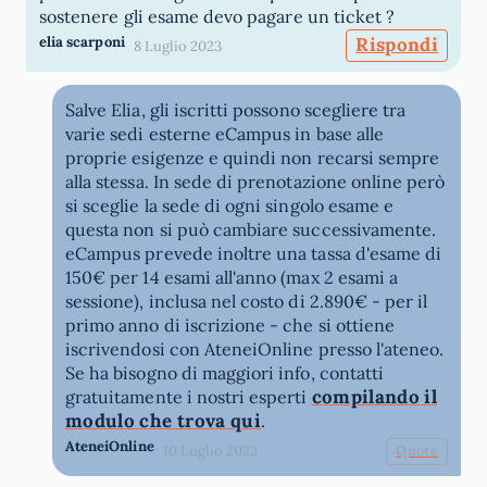
sostenere gli esame devo pagare un ticket ?
elia scarponi
Rispondi
8 Luglio 2023
Salve Elia, gli iscritti possono scegliere tra
varie sedi esterne eCampus in base alle
proprie esigenze e quindi non recarsi sempre
alla stessa. In sede di prenotazione online però
si sceglie la sede di ogni singolo esame e
questa non si può cambiare successivamente.
eCampus prevede inoltre una tassa d'esame di
150€ per 14 esami all'anno (max 2 esami a
sessione), inclusa nel costo di 2.890€ - per il
primo anno di iscrizione - che si ottiene
iscrivendosi con AteneiOnline presso l'ateneo.
Se ha bisogno di maggiori info, contatti
compilando il
gratuitamente i nostri esperti
modulo che trova qui
.
AteneiOnline
10 Luglio 2023
Quote