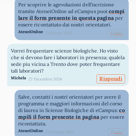
Per scoprire le agevolazioni dell'iscrizione
compi
tramite AteneiOnline ad eCampus puoi
lare il form presente in questa pagina
per
essere ricontattato dai nostri orientatori.
AteneiOnline
24 Marzo 2025
Quote
Vorrei frequentare scienze biologiche. Ho visto
che si devono fare i laboratori in presenza; qualela
sede piu vicina a Trento dove poter frequentare
tali laboratori?
Michela
Rispondi
27 Dicembre 2024
Salve, contatti i nostri orientatori per avere il
programma e maggiori informazioni del corso
co
di laurea in Scienze Biologiche di eCampus:
mpili il form presente in pagina
per essere
ricontattata.
AteneiOnline
2 Gennaio 2025
Quote