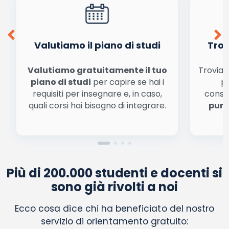
conferma e pubblica
Acconsento all'uso dei miei dati da parte di terzi per
finalità di marketing diretto con modalità
automatizzate o tradizionali
Valutiamo il piano di studi
Trov
Valutiamo gratuitamente il tuo
Troviamo
piano di studi
per capire se hai i
pe
requisiti per insegnare e, in caso,
conse
quali corsi hai bisogno di integrare.
punt
Più di 200.000 studenti e docenti si
sono già rivolti a noi
Ecco cosa dice chi ha beneficiato del nostro
servizio di orientamento gratuito: