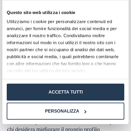
bagaglio professionale con nuove competenze in
Questo sito web utilizza i cookie
tali ambiti.
Utilizziamo i cookie per personalizzare contenuti ed
La partecipazione al master richiede il possesso di
annunci, per fornire funzionalità dei social media e per
un diploma di laurea, diploma di laurea di I
analizzare il nostro traffico. Condividiamo inoltre
livello, laurea magistrale o specialistica in
informazioni sul modo in cui utilizzi il nostro sito con i
Lingue o discipline affini,
ottenuto in conformità
nostri partner che si occupano di analisi dei dati web,
con l’ordinamento antecedente o successivo al D.
pubblicità e social media, i quali potrebbero combinarle
M. 509/99.
con altre informazioni che hai fornito loro o che hanno
raccolto dal tuo utilizzo dei loro servizi.
Spendibilità del Master
ACCETTA TUTTI
Questo programma formativo offre
un’opportunità unica per l’approfondimento delle
competenze socio-letterarie e storico-
PERSONALIZZA
geografiche, sia per coloro che desiderano
accedere a specifiche classi di concorso che per
chi desidera migliorare il proprio profilo