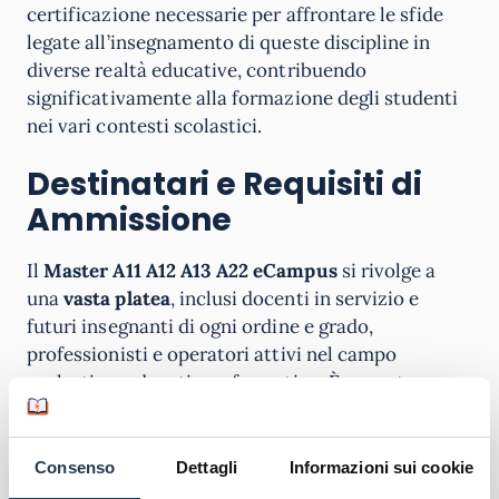
certificazione necessarie per affrontare le sfide
legate all’insegnamento di queste discipline in
diverse realtà educative, contribuendo
significativamente alla formazione degli studenti
nei vari contesti scolastici.
Destinatari e Requisiti di
Ammissione
Il
Master A11 A12 A13 A22 eCampus
si rivolge a
una
vasta platea
, inclusi docenti in servizio e
futuri insegnanti di ogni ordine e grado,
professionisti e operatori attivi nel campo
scolastico, educativo e formativo. È pensato per
coloro che possiedono competenze socio-
letterarie e storico-geografiche e desiderano
accedere alle classi di concorso A-11, A-12, A-13, A-
Consenso
Dettagli
Informazioni sui cookie
22, oppure per chi intende arricchire il proprio