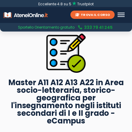
Eccellente 4.8 su 5
Trustpilot
TROVA IL CORSO
333 79 41 245
Sportello Orientamento gratuito
Master A11 A12 A13 A22 in Area
socio-letteraria, storico-
geografica per
l'insegnamento negli istituti
secondari di I e II grado -
eCampus