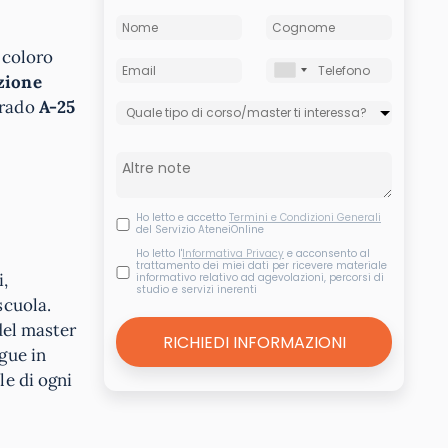
 coloro
uzione
grado
A-25
Ho letto e accetto
Termini e Condizioni Generali
del Servizio AteneiOnline
Ho letto l'
Informativa Privacy
e acconsento al
trattamento dei miei dati per ricevere materiale
i,
informativo relativo ad agevolazioni, percorsi di
studio e servizi inerenti
scuola.
 del master
gue in
le di ogni