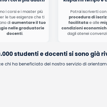
o i corsi e i master più
Potrai iscriverti co
er le tue esigenze che ti
procedura di iscri
ano di
aumentare il tuo
facilitata
e alle
mig
gio nelle graduatorie
condizioni economich
docenti
.
dagli atenei convenzi
0.000 studenti e docenti si sono già riv
e chi ha beneficiato del nostro servizio di orientam