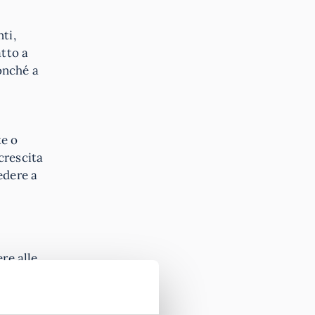
ti,
atto a
nonché a
a
te o
crescita
edere a
re alle
a il