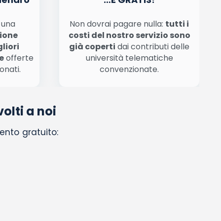
n una
Non dovrai pagare nulla:
tutti i
zione
costi del nostro servizio sono
liori
già coperti
dai contributi delle
e
offerte
università telematiche
onati.
convenzionate.
olti a noi
ento gratuito: