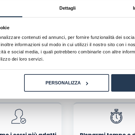
 per l’insegnamento negli istituti secondari di I e II grado”
Dettagli
ookie
nalizzare contenuti ed annunci, per fornire funzionalità dei socia
inoltre informazioni sul modo in cui utilizzi il nostro sito con i n
icità e social media, i quali potrebbero combinarle con altre inform
lizzo dei loro servizi.
PERSONALIZZA
Perché rivolgersi ad AteneiOnline:
La tua email sarà utilizzata per comunicarti se qualcuno risponde al tuo commento e non sarà pubblicata. Dichiari di avere preso visione e di accettare quanto previsto dalla
informa
ome, email) per il prossimo commento.
nferma e pubblica
di marketing diretto con modalità automatizzate o tradizionali
mo i corsi più adatti
RIsparmi tempo e 