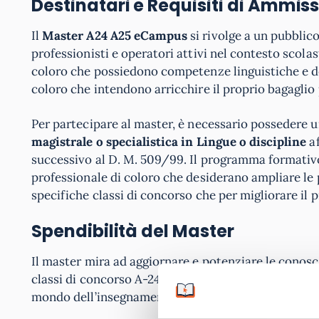
Destinatari e Requisiti di Ammis
Il
Master A24 A25 eCampus
si rivolge a un pubblico
professionisti e operatori attivi nel contesto scola
coloro che possiedono competenze linguistiche e de
coloro che intendono arricchire il proprio bagagl
Per partecipare al master, è necessario possedere 
magistrale o specialistica in Lingue o discipline
af
successivo al D. M. 509/99. Il programma formativo
professionale di coloro che desiderano ampliare le 
specifiche classi di concorso che per migliorare il 
Spendibilità del Master
Il master mira ad aggiornare e potenziare le conosce
classi di concorso A-24 e A25 o semplicemente per ch
mondo dell’insegnamento.