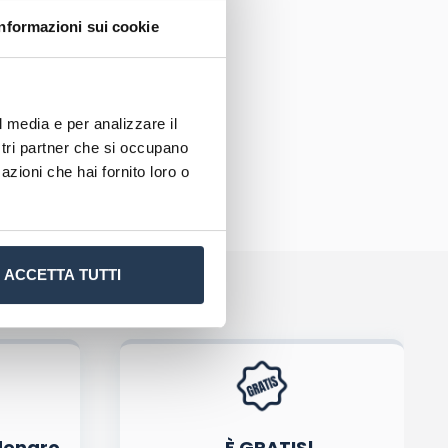
 consente
Informazioni sui cookie
l media e per analizzare il
ostri partner che si occupano
azioni che hai fornito loro o
ACCETTA TUTTI
tiva privacy
.
denaro
…È GRATIS!