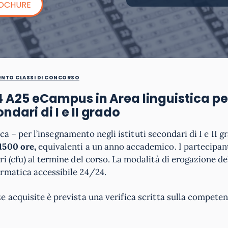
ROCHURE
NTO CLASSI DI CONCORSO
4 A25
eCampus
in Area linguistica pe
ndari di I e II grado
ica – per l’insegnamento negli istituti secondari di I e II g
 1500 ore,
equivalenti a un anno accademico. I partecipan
i (cfu) al termine del corso. La modalità di erogazione de
rmatica accessibile 24/24.
 acquisite è prevista una verifica scritta sulla compete