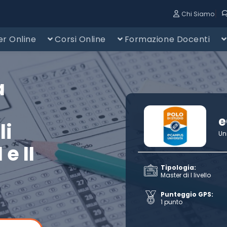
|
Chi Siamo
r Online
Corsi Online
Formazione Docenti
a
li
Un
 e II
Tipologia:
Master di I livello
Punteggio GPS:
1 punto