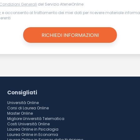
 Condizioni Generali
del Servizio AteneiOnline
y
e acconsento al trattamento dei miei dati per ricevere materiale informat
nerenti
Consigliati
Università Online
Corsi di Laurea Online
Master Online
Migliore Università Telematica
Costi Università Online
Laurea Online in Psicologia
Laurea Online in Economia
Laurea Online in Scienze della Nutrizione