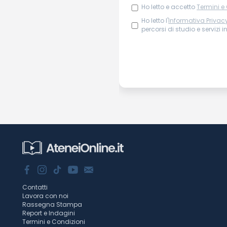
Ho letto e accetto
Termini e
Ho letto l'
Informativa Privac
percorsi di studio e servizi i
Contatti
Lavora con noi
Rassegna Stampa
Report e Indagini
Termini e Condizioni