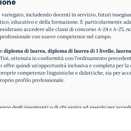
sione
 variegato, includendo docenti in servizio, futuri insegnan
stico, educativo e della formazione. È particolarmente ad
siderano accedere alle classi di concorso A-24 e A-25, 
io professionale con nuove competenze nel campo.
un
diploma di laurea, diploma di laurea di I livello, laure
fini, ottenuta in conformità con l’ordinamento preceden
 offre quindi un’opportunità inclusiva e completa per la 
proprie competenze linguistiche e didattiche, sia per acc
proprio profilo professionale.
nze degli insegnanti o di chi aspira ad esserlo per accede
i vuole arricchire il proprio bagaglio per quanto riguard