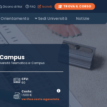
|
TROVA IL CORSO
Dicono di Noi
FAQ
Iscriviti
Orientamento
Sedi Università
Notizie
eCampus
iversità Telematica e-Campus
CFU:
60
Costo:
1.500 €
Verifica costo agevolato