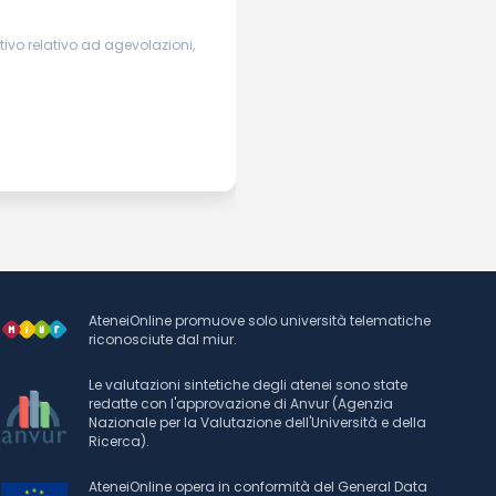
ivo relativo ad agevolazioni,
AteneiOnline promuove solo università telematiche
riconosciute dal miur.
Le valutazioni sintetiche degli atenei sono state
redatte con l'approvazione di Anvur (Agenzia
Nazionale per la Valutazione dell'Università e della
Ricerca).
AteneiOnline opera in conformità del General Data