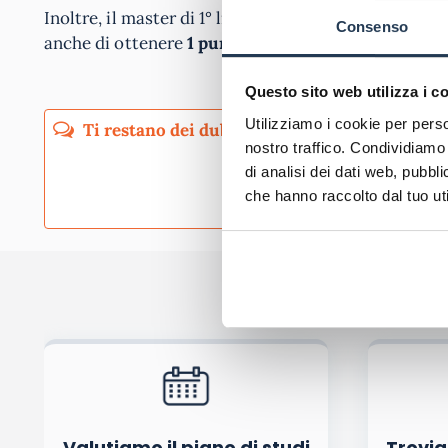
Inoltre, il master di 1° livello in “Area linguistica –
Consenso
anche di ottenere
1 punto nelle graduatorie GPS.
Questo sito web utilizza i c
Utilizziamo i cookie per perso
nostro traffico. Condividiamo 
di analisi dei dati web, pubbl
che hanno raccolto dal tuo uti
Pubblicando questo commento dai il consenso affinché un cookie salvi i tuoi dati (n
Ho letto e acconsento l'
informativa
sulla privacy
co
Acconsento all'uso dei miei dati da parte di terzi per finalità 
Valutiamo il piano di studi
Trovia