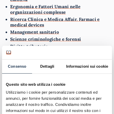
Ergonomia e Fattori Umani nelle
organizzazioni complesse
Ricerca Clinica e Medica Affair. Farmaci e
medical devices
Management sanitario
Scienze criminologiche e forensi
Diritto tributario
Governo del territorio
Scienze della Pubblica Amministrazione
Consenso
Dettagli
Informazioni sui cookie
Cybermind
Cyber Industry Defense and Advanced Mobile
Security
Questo sito web utilizza i cookie
Gestione Amministrativa e Finanziaria
Utilizziamo i cookie per personalizzare contenuti ed
d’Impresa
annunci, per fornire funzionalità dei social media e per
Se ti interessa iscriverti a uno di questi percorsi,
analizzare il nostro traffico. Condividiamo inoltre
contatta pure i nostri orientatori compilando il
informazioni sul modo in cui utilizzi il nostro sito con i