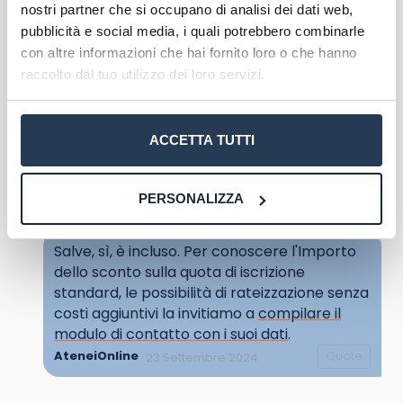
form in pagina: in questo modo riceverai al più
nostri partner che si occupano di analisi dei dati web,
presto una
consulenza gratuita e senza impegno
.
pubblicità e social media, i quali potrebbero combinarle
con altre informazioni che hai fornito loro o che hanno
raccolto dal tuo utilizzo dei loro servizi.
Salve, Vorrei iscrivermi al Master di II° livello
Teorie e Metodi della Storia dell'Arte (MSAD) e
ACCETTA TUTTI
vorrei sapere se l'iscrizione a questo corso fa
parte dell'iniziativa "PA 110 e Lode".
Anne-Sophie Vandamme
Rispondi
PERSONALIZZA
22 Settembre 2024
Salve, sì, è incluso. Per conoscere l'Importo
dello sconto sulla quota di iscrizione
standard, le possibilità di rateizzazione senza
costi aggiuntivi la invitiamo a
compilare il
modulo di contatto con i suoi dati
.
AteneiOnline
Quote
23 Settembre 2024