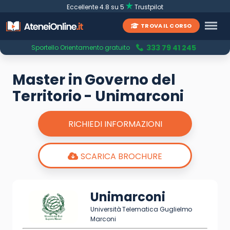
Eccellente 4.8 su 5
Trustpilot
TROVA IL CORSO
333 79 41 245
Sportello Orientamento gratuito
Master in Governo del
Territorio - Unimarconi
RICHIEDI INFORMAZIONI
SCARICA BROCHURE
Unimarconi
Università Telematica Guglielmo
Marconi