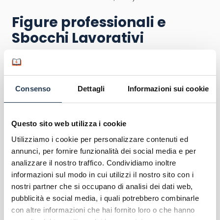
Figure professionali e
Sbocchi Lavorativi
Il Master ha l’obiettivo di inserire sul mercato del
lavoro
amministratori pubblici
e
tecnici
in grado
di occuparsi del governo del territorio,
Consenso
Dettagli
Informazioni sui cookie
progettando e implementando, nel
Settore
Pubblico
, in aderenza al quadro normativo
esistente, i sistemi amministrativi e di
Questo sito web utilizza i cookie
management meglio rispondenti alle sue
Utilizziamo i cookie per personalizzare contenuti ed
specifiche esigenze.
annunci, per fornire funzionalità dei social media e per
analizzare il nostro traffico. Condividiamo inoltre
informazioni sul modo in cui utilizzi il nostro sito con i
nostri partner che si occupano di analisi dei dati web,
pubblicità e social media, i quali potrebbero combinarle
con altre informazioni che hai fornito loro o che hanno