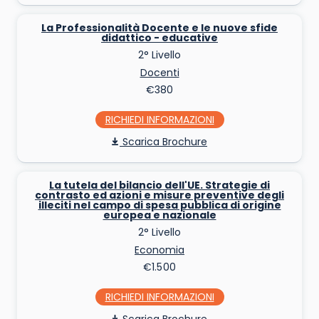
La Professionalità Docente e le nuove sfide
didattico - educative
2° Livello
Docenti
€380
RICHIEDI INFO
Scarica Brochure
La tutela del bilancio dell'UE. Strategie di
contrasto ed azioni e misure preventive degli
illeciti nel campo di spesa pubblica di origine
europea e nazionale
2° Livello
Economia
€1.500
RICHIEDI INFO