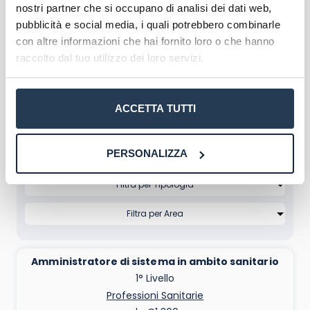
All’interno dell’offerta formativa post-laurea di
nostri partner che si occupano di analisi dei dati web,
Unipegaso i
master di 1° livello
costituiscono la
pubblicità e social media, i quali potrebbero combinarle
parte più corposa: sono indirizzati a neolaureati
con altre informazioni che hai fornito loro o che hanno
che vogliono specializzarsi in un campo specifico
raccolto dal tuo utilizzo dei loro servizi.
e a professionisti desiderosi di migliorare la
propria posizione lavorativa.
ACCETTA TUTTI
Ecco l’
elenco dei Master Unipegaso di I Livello:
PERSONALIZZA
Cerca e Confronta i Master Online
Amministratore di sistema in ambito sanitario
1° Livello
Professioni Sanitarie