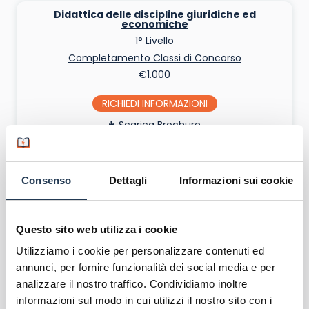
Didattica delle discipline giuridiche ed
economiche
1° Livello
Completamento Classi di Concorso
€1.000
RICHIEDI INFO
Scarica Brochure
MOSTRA ALTRI MASTER...
Consenso
Dettagli
Informazioni sui cookie
Vediamo ora più nello specifico quali sono i
Master Unipegaso di 1° Livello
e quali di
2°
Questo sito web utilizza i cookie
Livello
.
Utilizziamo i cookie per personalizzare contenuti ed
annunci, per fornire funzionalità dei social media e per
Master Pegaso di 1° livello
analizzare il nostro traffico. Condividiamo inoltre
informazioni sul modo in cui utilizzi il nostro sito con i