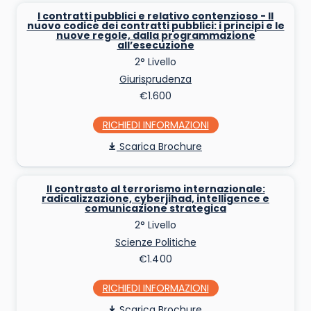
I contratti pubblici e relativo contenzioso - Il
nuovo codice dei contratti pubblici: i principi e le
nuove regole, dalla programmazione
all’esecuzione
2° Livello
Giurisprudenza
€1.600
RICHIEDI INFO
Scarica Brochure
Il contrasto al terrorismo internazionale:
radicalizzazione, cyberjihad, intelligence e
comunicazione strategica
2° Livello
Scienze Politiche
€1.400
RICHIEDI INFO
Scarica Brochure