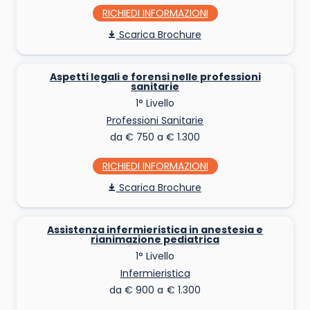
RICHIEDI INFO
Scarica Brochure
Aspetti legali e forensi nelle professioni
sanitarie
1° Livello
Professioni Sanitarie
da € 750 a € 1.300
RICHIEDI INFO
Scarica Brochure
Assistenza infermieristica in anestesia e
rianimazione pediatrica
1° Livello
Infermieristica
da € 900 a € 1.300