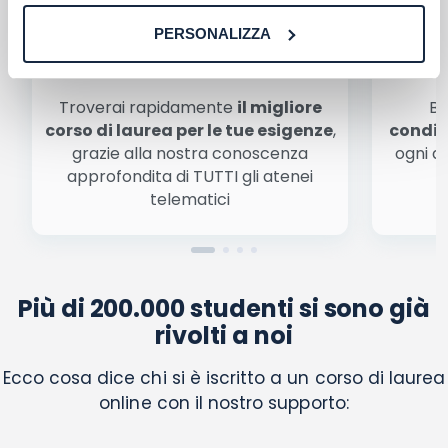
finalità di marketing diretto con modalità
PERSONALIZZA
automatizzate o tradizionali
Scegli il meglio PER TE
Troverai rapidamente
il migliore
Be
corso di laurea per le tue esigenze
,
condiz
grazie alla nostra conoscenza
ogni a
approfondita di TUTTI gli atenei
a
telematici
Più di 200.000 studenti si sono già
rivolti a noi
Ecco cosa dice chi si è iscritto a un corso di laurea
online con il nostro supporto: