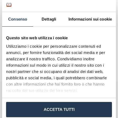
possono lavorare come formatori per altri
infermieri o come ricercatori nel campo della
medicina estetica.
Consenso
Dettagli
Informazioni sui cookie
Questo sito web utilizza i cookie
Utilizziamo i cookie per personalizzare contenuti ed
annunci, per fornire funzionalità dei social media e per
analizzare il nostro traffico. Condividiamo inoltre
informazioni sul modo in cui utilizzi il nostro sito con i
nostri partner che si occupano di analisi dei dati web,
pubblicità e social media, i quali potrebbero combinarle
con altre informazioni che hai fornito loro o che hanno
raccolto dal tuo utilizzo dei loro servizi.
Perché rivolgersi ad AteneiOnline.it:
La tua email sarà utilizzata per comunicarti se qualcuno risponde al tuo commento
e non sarà pubblicata. Dichiari di avere preso visione e di accettare quanto previsto
dalla
informativa privacy
. Pubblicando questo commento dai il consenso affinché un
cookie salvi i tuoi dati (nome, email) per il prossimo commento.
ACCETTA TUTTI
Ho letto e acconsento l'
informativa
sulla privacy
conferma e pubblica
Acconsento all'uso dei miei dati da parte di terzi per