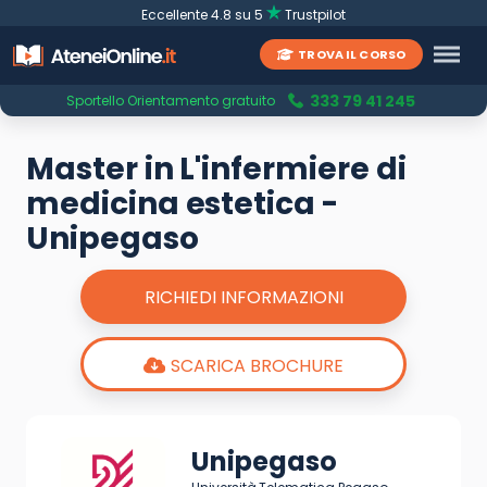
Eccellente 4.8 su 5
Trustpilot
TROVA IL CORSO
333 79 41 245
Sportello Orientamento gratuito
Master in L'infermiere di
medicina estetica -
Unipegaso
RICHIEDI INFORMAZIONI
SCARICA BROCHURE
Unipegaso