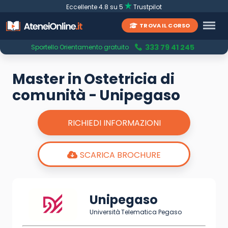
Eccellente 4.8 su 5
Trustpilot
TROVA IL CORSO
333 79 41 245
Sportello Orientamento gratuito
Master in Ostetricia di
comunità - Unipegaso
RICHIEDI INFORMAZIONI
SCARICA BROCHURE
Unipegaso
Università Telematica Pegaso