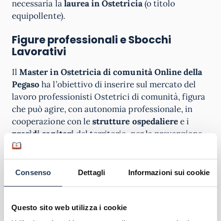
necessaria la
laurea in Ostetricia
(o titolo
equipollente).
Figure professionali e Sbocchi
Lavorativi
Il
Master in Ostetricia di comunità Online della
Pegaso
ha l’obiettivo di inserire sul mercato del
lavoro professionisti Ostetrici di comunità, figura
che può agire, con autonomia professionale, in
cooperazione con le
strutture ospedaliere
e i
presìdi sanitari
del territorio, per la prevenzione,
cura, salvaguardia della salute individuale e
collettiva, nella rete dei servizi territoriali e
specificamente nei
consultori
, negli
ambulatori
,
Consenso
Dettagli
Informazioni sui cookie
nelle scuole, negli ambienti di lavoro, nelle
case da
parto
, nonché
a domicilio
.
Questo sito web utilizza i cookie