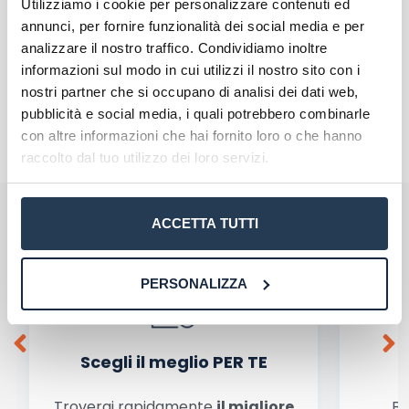
Utilizziamo i cookie per personalizzare contenuti ed
annunci, per fornire funzionalità dei social media e per
analizzare il nostro traffico. Condividiamo inoltre
informazioni sul modo in cui utilizzi il nostro sito con i
nostri partner che si occupano di analisi dei dati web,
pubblicità e social media, i quali potrebbero combinarle
con altre informazioni che hai fornito loro o che hanno
raccolto dal tuo utilizzo dei loro servizi.
Perché rivolgersi ad AteneiOnline.it:
La tua email sarà utilizzata per comunicarti se qualcuno risponde al tuo commento
ACCETTA TUTTI
e non sarà pubblicata. Dichiari di avere preso visione e di accettare quanto previsto
dalla
informativa privacy
. Pubblicando questo commento dai il consenso affinché un
cookie salvi i tuoi dati (nome, email) per il prossimo commento.
Ho letto e acconsento l'
informativa
sulla privacy
PERSONALIZZA
conferma e pubblica
Acconsento all'uso dei miei dati da parte di terzi per
finalità di marketing diretto con modalità
automatizzate o tradizionali
Scegli il meglio PER TE
Troverai rapidamente
il migliore
Be